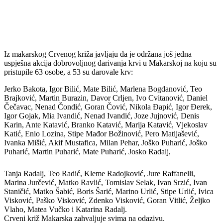
Iz makarskog Crvenog križa javljaju da je održana još jedna
uspješna akcija dobrovoljnog darivanja krvi u Makarskoj na koju su
pristupile 63 osobe, a 53 su darovale krv:
Jerko Bakota, Igor Bilić, Mate Bilić, Marlena Bogdanović, Teo
Brajković, Martin Burazin, Davor Crljen, Ivo Cvitanović, Daniel
Čečavac, Nenad Čondić, Goran Čović, Nikola Đapić, Igor Đerek,
Igor Gojak, Mia Ivandić, Nenad Ivandić, Joze Jujnović, Denis
Karin, Ante Katavić, Branko Katavić, Marija Katavić, Vjekoslav
Katić, Enio Lozina, Stipe Mađor Božinović, Pero Matijašević,
Ivanka Mišić, Akif Mustafica, Milan Pehar, Joško Puharić, Joško
Puharić, Martin Puharić, Mate Puharić, Josko Radalj,
Tanja Radalj, Teo Radić, Kleme Radojković, Jure Raffanelli,
Marina Jurčević, Matko Ravlić, Tomislav Selak, Ivan Srzić, Ivan
Staničić, Matko Šabić, Boris Šarić, Marino Urlić, Stipe Urlić, Ivica
Visković, Paško Visković, Zdenko Visković, Goran Vitlić, Željko
Vlaho, Matea Vučko i Katarina Radalj.
Crveni križ Makarska zahvaljuje svima na odazivu.