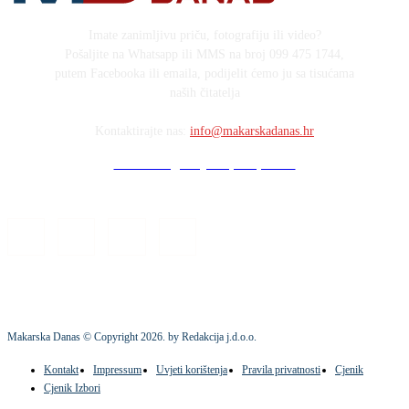
Imate zanimljivu priču, fotografiju ili video?
Pošaljite na Whatsapp ili MMS na broj 099 475 1744,
putem Facebooka ili emaila, podijelit ćemo ju sa tisućama
naših čitatelja
Kontaktirajte nas:
info@makarskadanas.hr
Stock images by Depositphotos
Makarska Danas © Copyright
2026
. by Redakcija j.d.o.o.
Kontakt
Impressum
Uvjeti korištenja
Pravila privatnosti
Cjenik
Cjenik Izbori