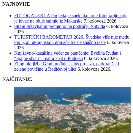
NAJNOVIJE
FOTOGALERIJA Pogledajte spektakularne fotografije koje
je lovac na oluje snimio iz Makarske
7. kolovoza 2026.
Strani državljanin preminuo na području Sutvida
6. kolovoza
2026.
TURISTIČKI BAROMETAR 2026. Švedska više nije među
top 5, ali ukrajinsko i domaće tržište snažno raste
6. kolovoza
2026.
Književno-kazališna večer za pamćenje: Evelina Rudan i
“Sjajne stvari” Teatra Exit u Podpeći
6. kolovoza 2026.
Zbog uknjižbe Grad uređuje status prolaza, parkirališta i
zelene površine u Radićevoj ulici
6. kolovoza 2026.
NAJČITANIJE