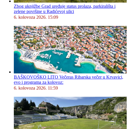
Zbog uknjižbe Grad uređuje status prolaza, parkirališta i
zelene površine u Radićevoj ulici
6. kolovoza 2026. 15:09
BAŠKOVOŠKO LITO Večeras Ribarska večer u Krvavici,
evo i programa za kolovoz:
6. kolovoza 2026. 11:59