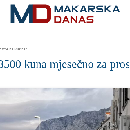
RIVIJERA
VIJESTI
MOZAIK
MAKARSKA
SPOR
stor na Marineti
3500 kuna mjesečno za pros