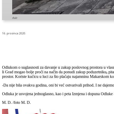
rhdr
16. prosinca 2020.
Udio
Odlukom o suglasnosti za davanje u zakup poslovnog prostora u vlas
li Grad mogao bolje proći na način da ponudi zakup poduzetniku
,
pita
prostor. Koriste kućicu u luci za što plaćaju najamninu Makarskom k
-Da nije bila ovakva godina, oni bi već ostvarivali prihod. I ne daje
Odluka je usvojena jednoglasno, kao i peta Izmjena i dopuna Odluke o
M. D. /foto M. D.