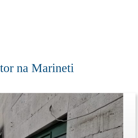
KOLUMNE
MORE
T
tor na Marineti