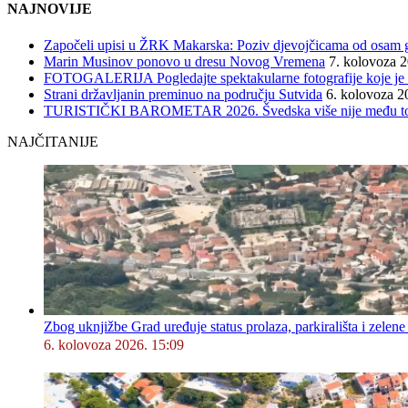
NAJNOVIJE
Započeli upisi u ŽRK Makarska: Poziv djevojčicama od osam god
Marin Musinov ponovo u dresu Novog Vremena
7. kolovoza 
FOTOGALERIJA Pogledajte spektakularne fotografije koje je l
Strani državljanin preminuo na području Sutvida
6. kolovoza 2
TURISTIČKI BAROMETAR 2026. Švedska više nije među top 5, 
NAJČITANIJE
Zbog uknjižbe Grad uređuje status prolaza, parkirališta i zelene
6. kolovoza 2026. 15:09