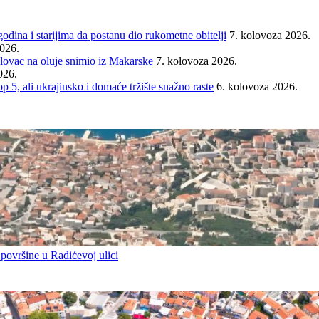
ina i starijima da postanu dio rukometne obitelji
7. kolovoza 2026.
2026.
ovac na oluje snimio iz Makarske
7. kolovoza 2026.
026.
ali ukrajinsko i domaće tržište snažno raste
6. kolovoza 2026.
 površine u Radićevoj ulici