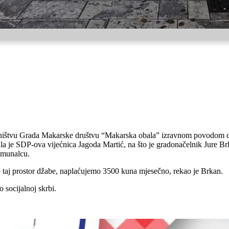
ništvu Grada Makarske društvu “Makarska obala” izravnom povodom dat 
la je SDP-ova vijećnica Jagoda Martić, na što je gradonačelnik Jure B
omunalcu.
mo taj prostor džabe, naplaćujemo 3500 kuna mjesečno, rekao je Brkan.
 socijalnoj skrbi.