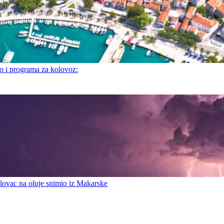
i programa za kolovoz:
ovac na oluje snimio iz Makarske