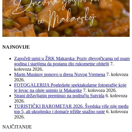
NAJNOVIJE
Započeli upisi u ŽRK Makarska: Poziv djevojčicama od osam
godina i starijima da postanu dio rukometne obitelji
7.
kolovoza 2026.
Marin Musinov ponovo u dresu Novog Vremena
7. kolovoza
2026.
FOTOGALERIJA Pogledajte spektakularne fotografije koje
je lovac na oluje snimio iz Makarske
7. kolovoza 2026.
Strani državljanin preminuo na području Sutvida
6. kolovoza
2026.
TURISTIČKI BAROMETAR 2026. Švedska više nije među
top 5, ali ukrajinsko i domaće tržište snažno raste
6. kolovoza
2026.
NAJČITANIJE