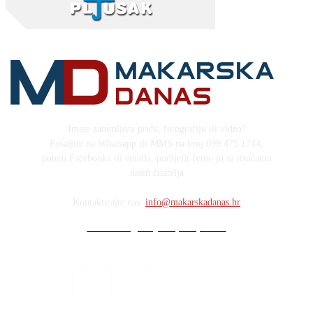
Imate zanimljivu priču, fotografiju ili video?
Pošaljite na Whatsapp ili MMS na broj 099 475 1744,
putem Facebooka ili emaila, podijelit ćemo ju sa tisućama
naših čitatelja
Kontaktirajte nas:
info@makarskadanas.hr
Stock images by Depositphotos