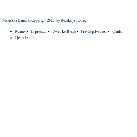
Makarska Danas © Copyright
2026
. by Redakcija j.d.o.o.
Kontakt
Impressum
Uvjeti korištenja
Pravila privatnosti
Cjenik
Cjenik Izbori