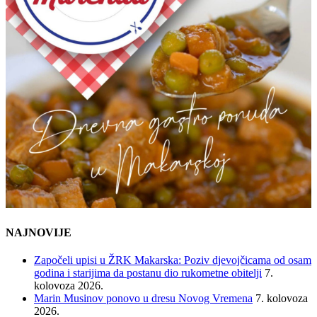
NAJNOVIJE
Započeli upisi u ŽRK Makarska: Poziv djevojčicama od osam
godina i starijima da postanu dio rukometne obitelji
7.
kolovoza 2026.
Marin Musinov ponovo u dresu Novog Vremena
7. kolovoza
2026.