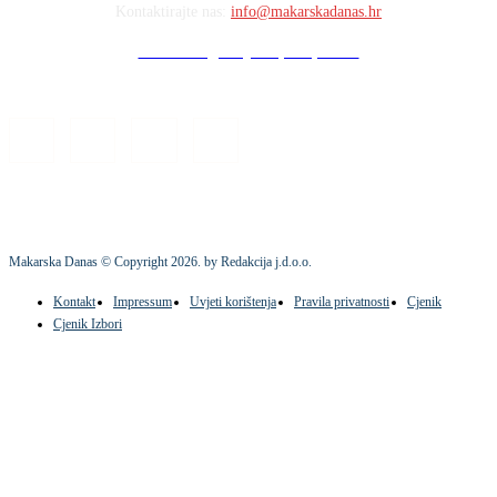
Kontaktirajte nas:
info@makarskadanas.hr
Stock images by Depositphotos
Makarska Danas © Copyright
2026
. by Redakcija j.d.o.o.
Kontakt
Impressum
Uvjeti korištenja
Pravila privatnosti
Cjenik
Cjenik Izbori