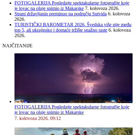
FOTOGALERIJA Pogledajte spektakularne fotografije koje
je lovac na oluje snimio iz Makarske
7. kolovoza 2026.
Strani državljanin preminuo na području Sutvida
6. kolovoza
2026.
TURISTIČKI BAROMETAR 2026. Švedska više nije među
top 5, ali ukrajinsko i domaće tržište snažno raste
6. kolovoza
2026.
NAJČITANIJE
FOTOGALERIJA Pogledajte spektakularne fotografije koje
je lovac na oluje snimio iz Makarske
7. kolovoza 2026. 09:12