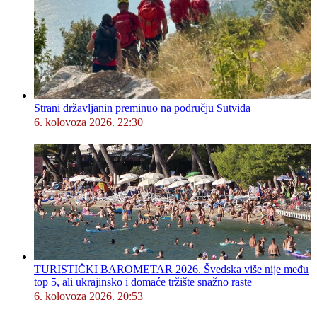
Strani državljanin preminuo na području Sutvida
6. kolovoza 2026. 22:30
TURISTIČKI BAROMETAR 2026. Švedska više nije među
top 5, ali ukrajinsko i domaće tržište snažno raste
6. kolovoza 2026. 20:53