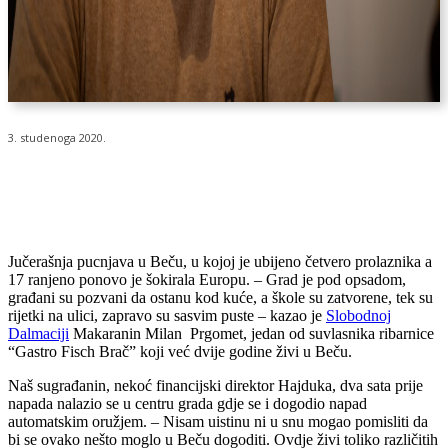
3. studenoga 2020.
Jučerašnja pucnjava u Beču, u kojoj je ubijeno četvero prolaznika a
17 ranjeno ponovo je šokirala Europu. – Grad je pod opsadom,
građani su pozvani da ostanu kod kuće, a škole su zatvorene, tek su
rijetki na ulici, zapravo su sasvim puste – kazao je
Slobodnoj
Dalmaciji
Makaranin Milan Prgomet, jedan od suvlasnika ribarnice
“Gastro Fisch Brač” koji već dvije godine živi u Beču.
Naš sugrađanin, nekoć financijski direktor Hajduka, dva sata prije
napada nalazio se u centru grada gdje se i dogodio napad
automatskim oružjem. – Nisam uistinu ni u snu mogao pomisliti da
bi se ovako nešto moglo u Beču dogoditi. Ovdje živi toliko različitih