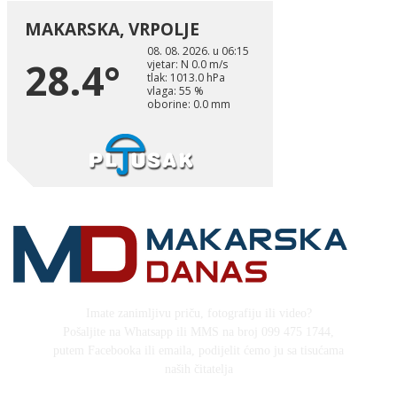
Imate zanimljivu priču, fotografiju ili video?
Pošaljite na Whatsapp ili MMS na broj 099 475 1744,
putem Facebooka ili emaila, podijelit ćemo ju sa tisućama
naših čitatelja