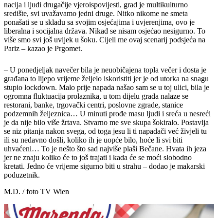
nacija i ljudi drugačije vjeroispovijesti, grad je multikulturno
središte, svi uvažavamo jedni druge. Nitko nikome ne smeta
ponašati se u skladu sa svojim osjećajima i uvjerenjima, ovo je
liberalna i socijalna država. Nikad se nisam osjećao nesigurno. To
više smo svi još uvijek u šoku. Cijeli me ovaj scenarij podsjeća na
Pariz – kazao je Prgomet.
– U ponedjeljak navečer bila je neuobičajena topla večer i dosta je
građana to lijepo vrijeme željelo iskoristiti jer je od utorka na snagu
stupio lockdown. Malo prije napada našao sam se u toj ulici, bila je
ogromna fluktuacija prolaznika, u tom dijelu grada nalaze se
restorani, banke, trgovački centri, poslovne zgrade, stanice
podzemnih željeznica… U minuti prođe masu ljudi i sreća u nesreći
je da nije bilo više žrtava. Stvarno me sve skupa šokiralo. Postavlja
se niz pitanja nakon svega, od toga jesu li ti napadači već živjeli tu
ili su nedavno došli, koliko ih je uopće bilo, hoće li svi biti
uhvaćeni… To je nešto što sad najviše plaši Bečane. Hvata ih jeza
jer ne znaju koliko će to još trajati i kada će se moći slobodno
kretati. Jedno će vrijeme sigurno biti u strahu – dodao je makarski
poduzetnik.
M.D. / foto TV Wien