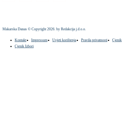
Makarska Danas © Copyright
2026
. by Redakcija j.d.o.o.
Kontakt
Impressum
Uvjeti korištenja
Pravila privatnosti
Cjenik
Cjenik Izbori