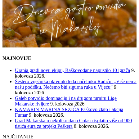
NAJNOVIJE
Urania gradi novu ekipu, Baškovođane napustilo 10 igrača
9.
kolovoza 2026.
Šestero vijećnika okrenulo leđa načelniku Radiću: „Više nema
našu podršku. Nećemo biti sigurna ruka u Vijeću”
9.
kolovoza 2026.
Galeb potvrdio dominaciju i na drugom turniru Lige
Makarske rivijere
9. kolovoza 2026.
KAMARIN MARINA SRZIĆA Paškovo zlato i akcija
Fumar
9. kolovoza 2026.
Grad Makarska u nekoliko dana Colasu isplatio više od 900
tisuća eura za projekt Peškera
8. kolovoza 2026.
NAJČITANIJE