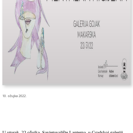
10. ožujka 2022.
U utorak, 22.ožujka, Savjetovalište Lanterna, u Gradskoj galeriji