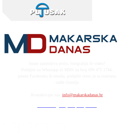
Imate zanimljivu priču, fotografiju ili video?
Pošaljite na Whatsapp ili MMS na broj 099 475 1744,
putem Facebooka ili emaila, podijelit ćemo ju sa tisućama
naših čitatelja
Kontaktirajte nas:
info@makarskadanas.hr
Stock images by Depositphotos