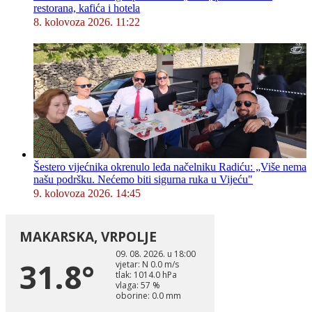
restorana, kafića i hotela
8. kolovoza 2026. 11:22
Šestero vijećnika okrenulo leđa načelniku Radiću: „Više nema
našu podršku. Nećemo biti sigurna ruka u Vijeću"
9. kolovoza 2026. 14:45