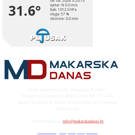
Imate zanimljivu priču, fotografiju ili video?
Pošaljite na Whatsapp ili MMS na broj 099 475 1744,
putem Facebooka ili emaila, podijelit ćemo ju sa tisućama
naših čitatelja
Kontaktirajte nas:
info@makarskadanas.hr
Stock images by Depositphotos