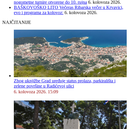
nogometne turnire otvorene do 10. rujna
6. kolovoza 2026.
BAŠKOVOŠKO LITO Večeras Ribarska večer u Krvavici,
evo i programa za kolovoz:
6. kolovoza 2026.
NAJČITANIJE
Zbog uknjižbe Grad uređuje status prolaza, parkirališta i
zelene površine u Radićevoj ulici
6. kolovoza 2026. 15:09