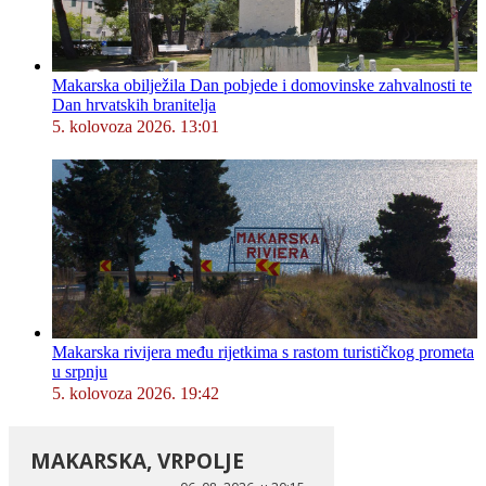
Makarska obilježila Dan pobjede i domovinske zahvalnosti te
Dan hrvatskih branitelja
5. kolovoza 2026. 13:01
Makarska rivijera među rijetkima s rastom turističkog prometa
u srpnju
5. kolovoza 2026. 19:42