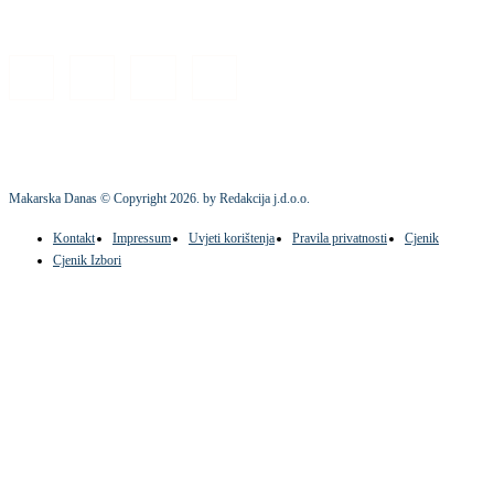
Makarska Danas © Copyright
2026
. by Redakcija j.d.o.o.
Kontakt
Impressum
Uvjeti korištenja
Pravila privatnosti
Cjenik
Cjenik Izbori