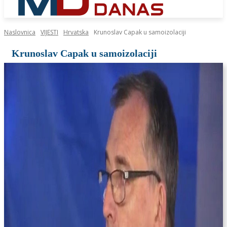
Naslovnica
VIJESTI
Hrvatska
Krunoslav Capak u samoizolaciji
Krunoslav Capak u samoizolaciji