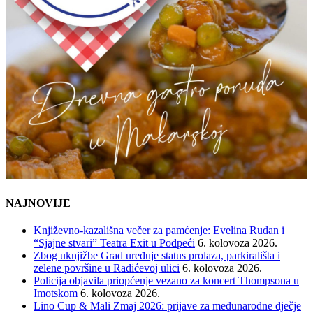
NAJNOVIJE
Književno-kazališna večer za pamćenje: Evelina Rudan i
“Sjajne stvari” Teatra Exit u Podpeći
6. kolovoza 2026.
Zbog uknjižbe Grad uređuje status prolaza, parkirališta i
zelene površine u Radićevoj ulici
6. kolovoza 2026.
Policija objavila priopćenje vezano za koncert Thompsona u
Imotskom
6. kolovoza 2026.
Lino Cup & Mali Zmaj 2026: prijave za međunarodne dječje