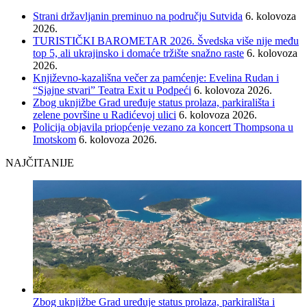
Strani državljanin preminuo na području Sutvida
6. kolovoza
2026.
TURISTIČKI BAROMETAR 2026. Švedska više nije među
top 5, ali ukrajinsko i domaće tržište snažno raste
6. kolovoza
2026.
Književno-kazališna večer za pamćenje: Evelina Rudan i
“Sjajne stvari” Teatra Exit u Podpeći
6. kolovoza 2026.
Zbog uknjižbe Grad uređuje status prolaza, parkirališta i
zelene površine u Radićevoj ulici
6. kolovoza 2026.
Policija objavila priopćenje vezano za koncert Thompsona u
Imotskom
6. kolovoza 2026.
NAJČITANIJE
Zbog uknjižbe Grad uređuje status prolaza, parkirališta i