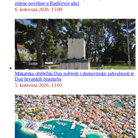
zelene površine u Radićevoj ulici
6. kolovoza 2026. 15:09
Makarska obilježila Dan pobjede i domovinske zahvalnosti te
Dan hrvatskih branitelja
5. kolovoza 2026. 13:01