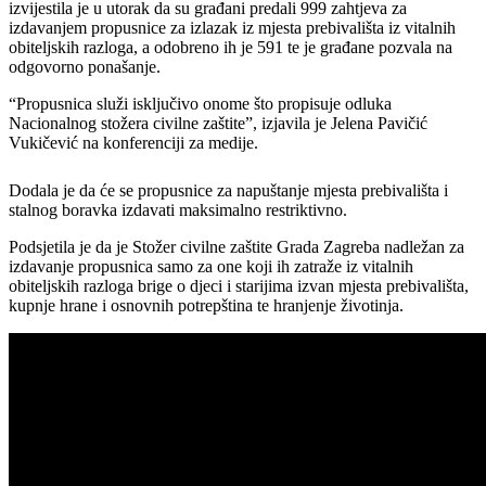
izvijestila je u utorak da su građani predali 999 zahtjeva za
izdavanjem propusnice za izlazak iz mjesta prebivališta iz vitalnih
obiteljskih razloga, a odobreno ih je 591 te je građane pozvala na
odgovorno ponašanje.
“Propusnica služi isključivo onome što propisuje odluka
Nacionalnog stožera civilne zaštite”, izjavila je Jelena Pavičić
Vukičević na konferenciji za medije.
Dodala je da će se propusnice za napuštanje mjesta prebivališta i
stalnog boravka izdavati maksimalno restriktivno.
Podsjetila je da je Stožer civilne zaštite Grada Zagreba nadležan za
izdavanje propusnica samo za one koji ih zatraže iz vitalnih
obiteljskih razloga brige o djeci i starijima izvan mjesta prebivališta,
kupnje hrane i osnovnih potrepština te hranjenje životinja.