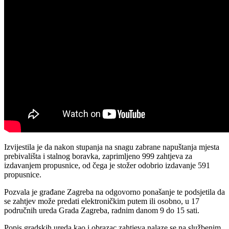
Izvijestila je da nakon stupanja na snagu zabrane napuštanja mjesta
prebivališta i stalnog boravka, zaprimljeno 999 zahtjeva za
izdavanjem propusnice, od čega je stožer odobrio izdavanje 591
propusnice.
Pozvala je građane Zagreba na odgovorno ponašanje te podsjetila da
se zahtjev može predati elektroničkim putem ili osobno, u 17
područnih ureda Grada Zagreba, radnim danom 9 do 15 sati.
Popis gradskih ureda kao i obrazac zahtjeva nalaze se na službenim