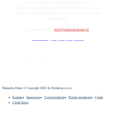
Imate zanimljivu priču, fotografiju ili video?
Pošaljite na Whatsapp ili MMS na broj 099 475 1744,
putem Facebooka ili emaila, podijelit ćemo ju sa tisućama
naših čitatelja
Kontaktirajte nas:
info@makarskadanas.hr
Stock images by Depositphotos
Makarska Danas © Copyright
2026
. by Redakcija j.d.o.o.
Kontakt
Impressum
Uvjeti korištenja
Pravila privatnosti
Cjenik
Cjenik Izbori