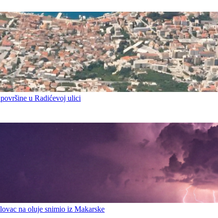
 površine u Radićevoj ulici
ovac na oluje snimio iz Makarske