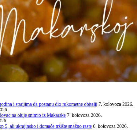
ina i starijima da postanu dio rukometne obitelji
7. kolovoza 2026.
2026.
ovac na oluje snimio iz Makarske
7. kolovoza 2026.
026.
ali ukrajinsko i domaće tržište snažno raste
6. kolovoza 2026.