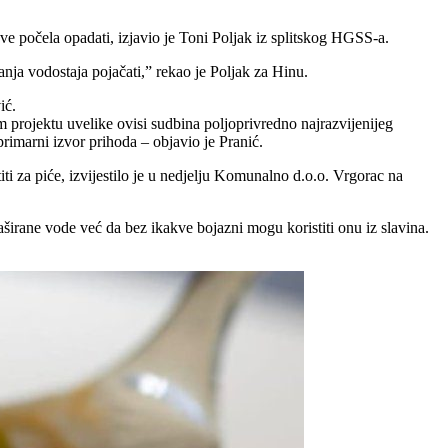
e počela opadati, izjavio je Toni Poljak iz splitskog HGSS-a.
nja vodostaja pojačati,” rekao je Poljak za Hinu.
ić.
projektu uvelike ovisi sudbina poljoprivredno najrazvijenijeg
rimarni izvor prihoda – objavio je Pranić.
 za piće, izvijestilo je u nedjelju Komunalno d.o.o. Vrgorac na
irane vode već da bez ikakve bojazni mogu koristiti onu iz slavina.