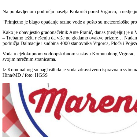
Na poplavljenom području naselja Kokorići pored Vrgorca, u nedjelju 
“Primjetno je blago opadanje razine vode a pošto su meteorološke prog
Kako je obavijestio gradonačelnik Ante Pranić, danas (nedjelju) je u
– Trebamo težiti rješenju da više ne gledamo ovakve prizore… Nadam s
područja Dalmacije i sudbina 4000 stanovnika Vrgorca, Ploča i Pojezer
Voda u cjelokupnom vodoopskrbnom sustavu Komunalnog Vrgorac, uključu
svojim mrežnim stranicama.
Iz Komunalnog su naglasili da je voda zdravstveno ispravna u svim na
Hina/MD / foto: HGSS