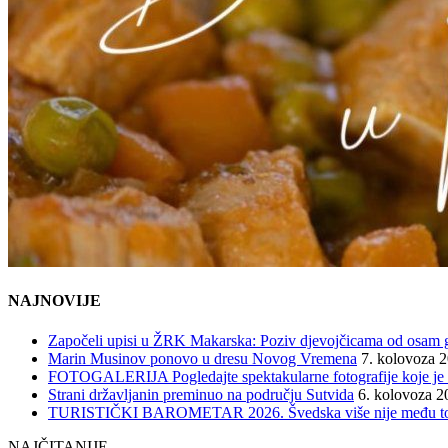
NAJNOVIJE
Započeli upisi u ŽRK Makarska: Poziv djevojčicama od osam god
Marin Musinov ponovo u dresu Novog Vremena
7. kolovoza 
FOTOGALERIJA Pogledajte spektakularne fotografije koje je l
Strani državljanin preminuo na području Sutvida
6. kolovoza 2
TURISTIČKI BAROMETAR 2026. Švedska više nije među top 5, 
NAJČITANIJE