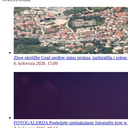
Zbog uknjižbe Grad uređuje status prolaza, parkirališta i zelene
6. kolovoza 2026. 15:09
FOTOGALERIJA Pogledajte spektakularne fotografije koje je l