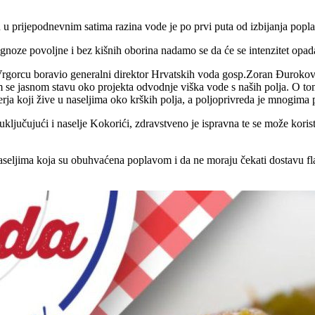
u prijepodnevnim satima razina vode je po prvi puta od izbijanja poplav
noze povoljne i bez kišnih oborina nadamo se da će se intenzitet opada
 Vrgorcu boravio generalni direktor Hrvatskih voda gosp.Zoran Đurokov
e jasnom stavu oko projekta odvodnje viška vode s naših polja. O tom 
ja koji žive u naseljima oko krških polja, a poljoprivreda je mnogima p
jući i naselje Kokorići, zdravstveno je ispravna te se može koristiti
seljima koja su obuhvaćena poplavom i da ne moraju čekati dostavu flaš