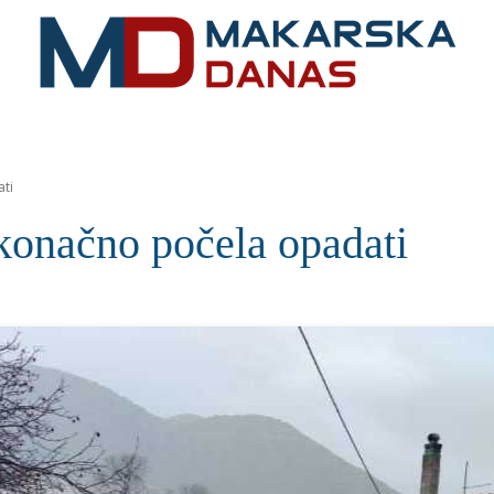
RIVIJERA
VIJESTI
MOZAIK
MAKARSKA
SPOR
ti
onačno počela opadati