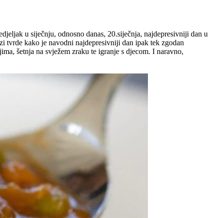
jeljak u siječnju, odnosno danas, 20.siječnja, najdepresivniji dan u
zi tvrde kako je navodni najdepresivniji dan ipak tek zgodan
ijima, šetnja na svježem zraku te igranje s djecom. I naravno,