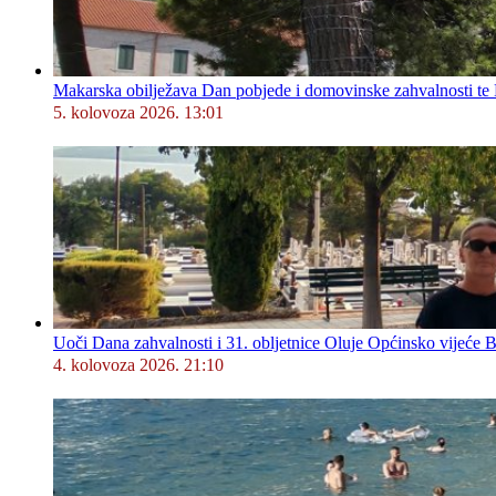
Makarska obilježava Dan pobjede i domovinske zahvalnosti te D
5. kolovoza 2026. 13:01
Uoči Dana zahvalnosti i 31. obljetnice Oluje Općinsko vijeće 
4. kolovoza 2026. 21:10