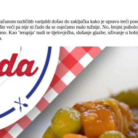
čunom različitih varijabli došao do zaključka kako je upravo treći poned
to veći pa nije ni čudo da se osjećamo malo tužnije. No, brojni psiholo
mo. Kao ‘terapija’ nudi se tijelovježba, slušanje glazbe, uživanje u hob
a.