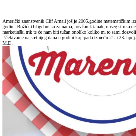
Udio
Američki znanstvenik Clif Arnail još je 2005.godine matematičkim izra
godini. Božićni blagdani su za nama, novčanik tanak, opseg struka neš
marketinški trik te će nam biti tužan onoliko koliko mi to sami dozvoli
iščekivanje najsretnijeg dana u godini koji pada između 21. i 23. lipnj
M.D.