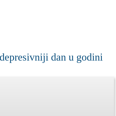
KOLUMNE
MORE
T
resivniji dan u godini