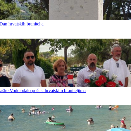
an hrvatskih branitelja
Baške Vode odalo počast hrvatskim braniteljima