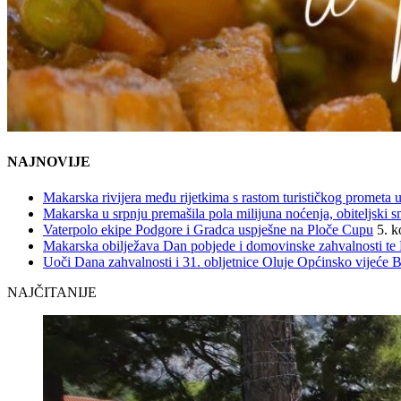
NAJNOVIJE
Makarska rivijera među rijetkima s rastom turističkog prometa u
Makarska u srpnju premašila pola milijuna noćenja, obiteljski s
Vaterpolo ekipe Podgore i Gradca uspješne na Ploče Cupu
5. k
Makarska obilježava Dan pobjede i domovinske zahvalnosti te D
Uoči Dana zahvalnosti i 31. obljetnice Oluje Općinsko vijeće 
NAJČITANIJE