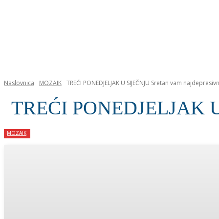
NASLOVNICA
Naslovnica
MOZAIK
TREĆI PONEDJELJAK U SIJEČNJU Sretan vam najdepresivni
TREĆI PONEDJELJAK U SI
MOZAIK