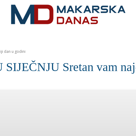
RIVIJERA
VIJESTI
MOZAIK
MAKARSKA
SPOR
ji dan u godini
JEČNJU Sretan vam najdep