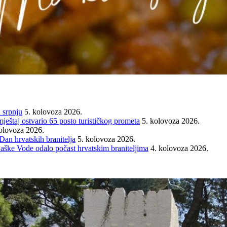
 srpnju
5. kolovoza 2026.
mještaj ostvario 65 posto turističkog prometa
5. kolovoza 2026.
olovoza 2026.
an hrvatskih branitelja
5. kolovoza 2026.
Baške Vode odalo počast hrvatskim braniteljima
4. kolovoza 2026.