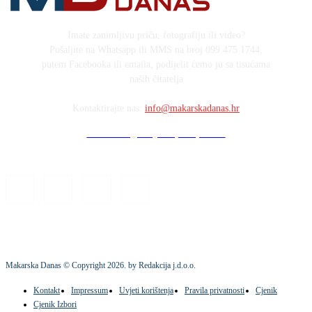
Imate zanimljivu priču, fotografiju ili video?
Pošaljite na Whatsapp ili MMS na broj 099 475 1744,
putem Facebooka ili emaila, podijelit ćemo ju sa tisućama
naših čitatelja
Kontaktirajte nas:
info@makarskadanas.hr
Stock images by Depositphotos
Makarska Danas © Copyright
2026
. by Redakcija j.d.o.o.
Kontakt
Impressum
Uvjeti korištenja
Pravila privatnosti
Cjenik
Cjenik Izbori