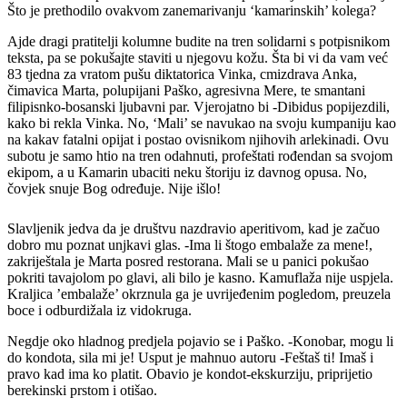
Što je prethodilo ovakvom zanemarivanju ‘kamarinskih’ kolega?
Ajde dragi pratitelji kolumne budite na tren solidarni s potpisnikom
teksta, pa se pokušajte staviti u njegovu kožu. Šta bi vi da vam već
83 tjedna za vratom pušu diktatorica Vinka, cmizdrava Anka,
čimavica Marta, polupijani Paško, agresivna Mere, te smantani
filipisnko-bosanski ljubavni par. Vjerojatno bi -Dibidus popijezdili,
kako bi rekla Vinka. No, ‘Mali’ se navukao na svoju kumpaniju kao
na kakav fatalni opijat i postao ovisnikom njihovih arlekinadi. Ovu
subotu je samo htio na tren odahnuti, profeštati rođendan sa svojom
ekipom, a u Kamarin ubaciti neku štoriju iz davnog opusa. No,
čovjek snuje Bog određuje. Nije išlo!
Slavljenik jedva da je društvu nazdravio aperitivom, kad je začuo
dobro mu poznat unjkavi glas. -Ima li štogo embalaže za mene!,
zakriještala je Marta posred restorana. Mali se u panici pokušao
pokriti tavajolom po glavi, ali bilo je kasno. Kamuflaža nije uspjela.
Kraljica ’embalaže’ okrznula ga je uvrijeđenim pogledom, preuzela
boce i odburdižala iz vidokruga.
Negdje oko hladnog predjela pojavio se i Paško. -Konobar, mogu li
do kondota, sila mi je! Usput je mahnuo autoru -Feštaš ti! Imaš i
pravo kad ima ko platit. Obavio je kondot-ekskurziju, priprijetio
berekinski prstom i otišao.