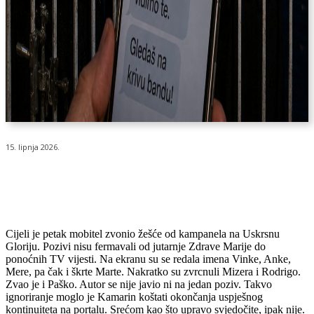
15. lipnja 2026.
Cijeli je petak mobitel zvonio žešće od kampanela na Uskrsnu
Gloriju. Pozivi nisu fermavali od jutarnje Zdrave Marije do
ponoćnih TV vijesti. Na ekranu su se redala imena Vinke, Anke,
Mere, pa čak i škrte Marte. Nakratko su zvrcnuli Mizera i Rodrigo.
Zvao je i Paško. Autor se nije javio ni na jedan poziv. Takvo
ignoriranje moglo je Kamarin koštati okončanja uspješnog
kontinuiteta na portalu. Srećom kao što upravo svjedočite, ipak nije.