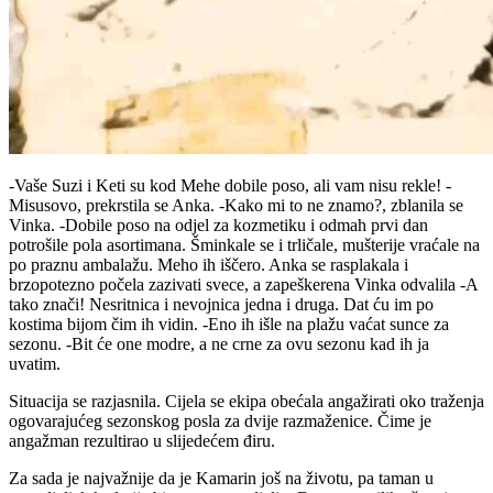
-Vaše Suzi i Keti su kod Mehe dobile poso, ali vam nisu rekle! -
Misusovo, prekrstila se Anka. -Kako mi to ne znamo?, zblanila se
Vinka. -Dobile poso na odjel za kozmetiku i odmah prvi dan
potrošile pola asortimana. Šminkale se i trličale, mušterije vraćale na
po praznu ambalažu. Meho ih iščero. Anka se rasplakala i
brzopotezno počela zazivati svece, a zapeškerena Vinka odvalila -A
tako znači! Nesritnica i nevojnica jedna i druga. Dat ću im po
kostima bijom čim ih vidin. -Eno ih išle na plažu vaćat sunce za
sezonu. -Bit će one modre, a ne crne za ovu sezonu kad ih ja
uvatim.
Situacija se razjasnila. Cijela se ekipa obećala angažirati oko traženja
ogovarajućeg sezonskog posla za dvije razmaženice. Čime je
angažman rezultirao u slijedećem điru.
Za sada je najvažnije da je Kamarin još na životu, pa taman u