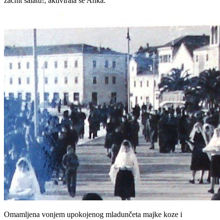
začnit salatu!, aktivirala se Anka.
Omamljena vonjem upokojenog mladunčeta majke koze i