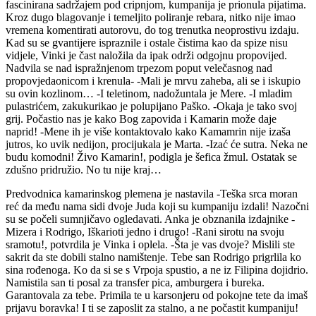
fascinirana sadržajem pod cripnjom, kumpanija je prionula pijatima.
Kroz dugo blagovanje i temeljito poliranje rebara, nitko nije imao
vremena komentirati autorovu, do tog trenutka neoprostivu izdaju.
Kad su se gvantijere ispraznile i ostale čistima kao da spize nisu
vidjele, Vinki je čast naložila da ipak održi odgojnu propovijed.
Nadvila se nad ispražnjenom trpezom poput velečasnog nad
propovjedaonicom i krenula- -Mali je mrvu zaheba, ali se i iskupio
su ovin kozlinom… -I teletinom, nadožuntala je Mere. -I mladim
pulastrićem, zakukurikao je polupijano Paško. -Okaja je tako svoj
grij. Počastio nas je kako Bog zapovida i Kamarin može daje
naprid! -Mene ih je više kontaktovalo kako Kamamrin nije izaša
jutros, ko uvik nedijon, procijukala je Marta. -Izać će sutra. Neka ne
budu komodni! Živo Kamarin!, podigla je šefica žmul. Ostatak se
zdušno pridružio. No tu nije kraj…
Predvodnica kamarinskog plemena je nastavila -Teška srca moran
reć da među nama sidi dvoje Juda koji su kumpaniju izdali! Nazočni
su se počeli sumnjičavo ogledavati. Anka je obznanila izdajnike -
Mizera i Rodrigo, Iškarioti jedno i drugo! -Rani sirotu na svoju
sramotu!, potvrdila je Vinka i oplela. -Šta je vas dvoje? Mislili ste
sakrit da ste dobili stalno namištenje. Tebe san Rodrigo prigrlila ko
sina rođenoga. Ko da si se s Vrpoja spustio, a ne iz Filipina dojidrio.
Namistila san ti posal za transfer pica, amburgera i bureka.
Garantovala za tebe. Primila te u karsonjeru od pokojne tete da imaš
prijavu boravka! I ti se zaposlit za stalno, a ne počastit kumpaniju!