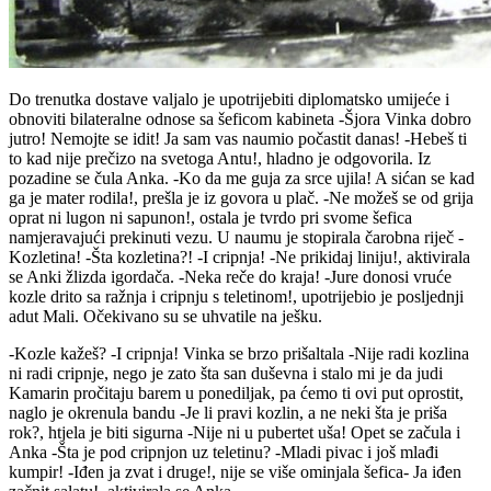
Do trenutka dostave valjalo je upotrijebiti diplomatsko umijeće i
obnoviti bilateralne odnose sa šeficom kabineta -Šjora Vinka dobro
jutro! Nemojte se idit! Ja sam vas naumio počastit danas! -Hebeš ti
to kad nije prečizo na svetoga Antu!, hladno je odgovorila. Iz
pozadine se čula Anka. -Ko da me guja za srce ujila! A sićan se kad
ga je mater rodila!, prešla je iz govora u plač. -Ne možeš se od grija
oprat ni lugon ni sapunon!, ostala je tvrdo pri svome šefica
namjeravajući prekinuti vezu. U naumu je stopirala čarobna riječ -
Kozletina! -Šta kozletina?! -I cripnja! -Ne prikidaj liniju!, aktivirala
se Anki žlizda igordača. -Neka reče do kraja! -Jure donosi vruće
kozle drito sa ražnja i cripnju s teletinom!, upotrijebio je posljednji
adut Mali. Očekivano su se uhvatile na ješku.
-Kozle kažeš? -I cripnja! Vinka se brzo prišaltala -Nije radi kozlina
ni radi cripnje, nego je zato šta san duševna i stalo mi je da judi
Kamarin pročitaju barem u ponediljak, pa ćemo ti ovi put oprostit,
naglo je okrenula bandu -Je li pravi kozlin, a ne neki šta je priša
rok?, htjela je biti sigurna -Nije ni u pubertet uša! Opet se začula i
Anka -Šta je pod cripnjon uz teletinu? -Mladi pivac i još mlađi
kumpir! -Iđen ja zvat i druge!, nije se više ominjala šefica- Ja iđen