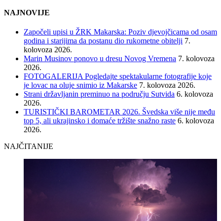
NAJNOVIJE
Započeli upisi u ŽRK Makarska: Poziv djevojčicama od osam
godina i starijima da postanu dio rukometne obitelji
7.
kolovoza 2026.
Marin Musinov ponovo u dresu Novog Vremena
7. kolovoza
2026.
FOTOGALERIJA Pogledajte spektakularne fotografije koje
je lovac na oluje snimio iz Makarske
7. kolovoza 2026.
Strani državljanin preminuo na području Sutvida
6. kolovoza
2026.
TURISTIČKI BAROMETAR 2026. Švedska više nije među
top 5, ali ukrajinsko i domaće tržište snažno raste
6. kolovoza
2026.
NAJČITANIJE