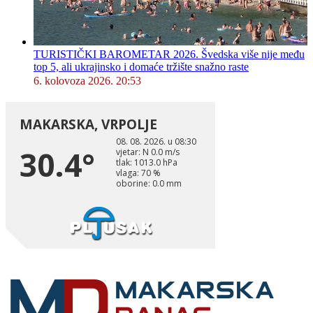
TURISTIČKI BAROMETAR 2026. Švedska više nije među
top 5, ali ukrajinsko i domaće tržište snažno raste
6. kolovoza 2026. 20:53