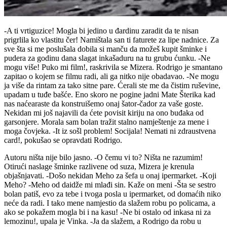
-A ti vrtiguzice! Mogla bi jedino u đardinu zaradit da te nisan
prigrlila ko vlastitu čer! Namištala san ti faturete za lipe nadnice. Za
sve šta si me poslušala dobila si manču da možeš kupit šminke i
pudera za godinu dana slagat inkašaduru na tu grubu ćunku. -Ne
mogu više! Puko mi film!, raskrivila se Mizera. Rodrigo je smantano
zapitao o kojem se filmu radi, ali ga nitko nije obadavao. -Ne mogu
ja više da rintam za tako sitne pare. Ćerali ste me da čistim ruševine,
upadam u tuđe bašće. Eno skoro ne pogine jadni Mate Šterika kad
nas naćearaste da konstruišemo onaj šator-čador za vaše goste.
Nekidan mi još najavili da ćete povisit kiriju na ono buđaka od
garsonjere. Morala sam bolan tražit stalno namještenje za mene i
moga čovjeka. -It iz sošl problem! Socijala! Nemati ni zdraustvena
card!, pokušao se opravdati Rodrigo.
Autoru ništa nije bilo jasno. -O čemu vi to? Ništa ne razumim!
Otirući naslage šminke razlivene od suza, Mizera je krenula
objašnjavati. -Došo nekidan Meho za šefa u onaj ipermarket. -Koji
Meho? -Meho od daidže mi mlađi sin. Kaže on meni -Šta se sestro
bolan patiš, evo za tebe i tvoga posla u ipermarket, od domaćih niko
neće da radi. I tako mene namjestio da slažem robu po policama, a
ako se pokažem mogla bi i na kasu! -Ne bi ostalo od inkasa ni za
lemozinu!, upala je Vinka. -Ja da slažem, a Rodrigo da robu u