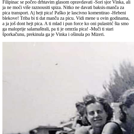
Filipinac se počeo drhtavim glasom opravdavati -Sori sjor Vinka, ali
ja ne moći više raznousiti spiza. Nitko ne davati baksis-manča za
pica transport. Aj hejt pica! Paško je lascivno komentirao -Hebeni
blekove! Triba bi ti dat manču za picu. Vidi mene u ovin godinama,
a ja još dont hejt pica. A ti mlad i pun force ko oni pulastrić šta smo
ga maloprije salamaštrali, pa ti je omrzla pica! -Muči ti stari
šporkačunu, prekinula ga je Vinka i ošinula po Mizeri.