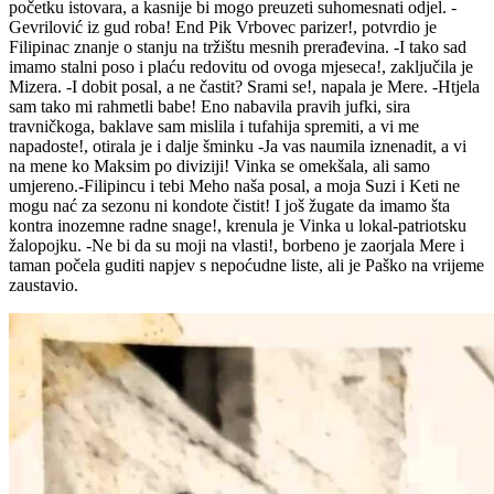
početku istovara, a kasnije bi mogo preuzeti suhomesnati odjel. -
Gevrilović iz gud roba! End Pik Vrbovec parizer!, potvrdio je
Filipinac znanje o stanju na tržištu mesnih prerađevina. -I tako sad
imamo stalni poso i plaću redovitu od ovoga mjeseca!, zaključila je
Mizera. -I dobit posal, a ne častit? Srami se!, napala je Mere. -Htjela
sam tako mi rahmetli babe! Eno nabavila pravih jufki, sira
travničkoga, baklave sam mislila i tufahija spremiti, a vi me
napadoste!, otirala je i dalje šminku -Ja vas naumila iznenadit, a vi
na mene ko Maksim po diviziji! Vinka se omekšala, ali samo
umjereno.-Filipincu i tebi Meho naša posal, a moja Suzi i Keti ne
mogu nać za sezonu ni kondote čistit! I još žugate da imamo šta
kontra inozemne radne snage!, krenula je Vinka u lokal-patriotsku
žalopojku. -Ne bi da su moji na vlasti!, borbeno je zaorjala Mere i
taman počela guditi napjev s nepoćudne liste, ali je Paško na vrijeme
zaustavio.