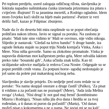
Pri toplom predjelu, usred zalogaja odličnog rižota, slavljenika je
šokirala napadno našminkana ćunka iznenada prizentana iza pitara s
cvijećem -Bujrum! Ti sa jaranima mezetiš, a Rodrigo ogladnio. Idem
mom čovjeku kući složit na hljeb malo parizera! -Parizer iz veri
delišz fud!, kazao je Filipinac zbunjeno.
Nade da će do deserta biti mira rasplinule su se poput obećanja
političara nakon izbora. Javio se signal za poruku. Na zaslonu je
pisalo: ‘Mali tute smo vidimo te’ Mali se osvrnuo, nije vidio nikoga.
Slijedio je nastavak: ‘Gledaš na krivu bandu!’ S druge bande, iza
ograde štekata stajale su poput triju Ninđa kornjača Vinka, Anka i
Mere. Nisu ništa govorile. Samo su zlokobno promatrale. Vinka je
napravila diskretan mot kažiprstom preko grla, Mere odvalila laktom
preko ruke ‘bosanski grb’, Anka učinila znak križa. Kao tri
sicilijanske udovice mafijaša iz redova Cosa Nostre. Odgegale su se
poput pretilih crnih vrana. Za potpuni horor- ugođaj nedostajalo je
još samo da polete put makarskog noćnog neba.
Slavljeniku je slavlje prisjelo. Do nedjelje pred zoru redale su se
poruke: ‘Na nama skupjaš onorare a druge častiš’ (Paško), ‘Za pisat
ti vridimo a za počastit nas ne poznaješ’ (Mere), ‘Juda izda Meštra
svoga’ (Anka), ‘Nisi drug! Ic not gud maj frend’ (kombinirano
Mizera i Rodrigo), ‘Nisan ništa jila dva dana i štedila se za tvoj
rođendan, a ti danas ni puron da počastiš!’ (Marta), ‘Od danas
možeš pisat o kukumarima a ne o nama. Ne javjaj mi se na kali’