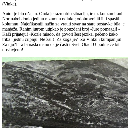
(Vinka).
Autor je bio očajan. Onda je razmotrio situaciju, te uz konzumirani
Normabel donio jedinu razumnu odluku; odobrovoljiti ih i spasiti
kolumnu. Najefikasniji način za vratiti stvar na stare postavke bila je
manjaža. Ranim jutrom utipkao je pouzdani broj -Jure pomagaj! -
Kaži prijateju! -Kozle mlado, da govori šest jezika, pečeno kako
triba i jednu cripnju. Ne žali! -Za koga je? -Za Vinku i kumpaniju! -
Za nju?! Ta bi našla manu da je časti i Sveti Otac! U podne će bit
dostavjeno!