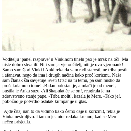
Voditelju ‘panel-rasprave’ u Vinkinom tinelu pao je mrak na oči -Ma
niste dobro shvatili! Niti sam ja vjeroučitelj, niti je ovo vjeronauk!
Samo sam šjori Vinki i Anki reka da vam radi starosti, ne triba postit
i afanavat, nego da ima i drugih načina kako proć korizmu. Naša
sam članak šta savjetuje Sveti Otac na tu temu, pa sam mislio da
proćakulamo o tome! -Bidan bolestan je, a mlađi je od mene!,
pustila je Anka suzu -Ali škapulat će se on!, reagirala je na
zdravstveno stanje pape. -Triba molit!, kazala je Mere. -Tako je!,
pobožno je potvrdio ostatak kumpanije u glas.
-Ajde čitaj nan to da vidimo kako ćemo daje u korizmi!, rekla je
Vinka nestrpljivo. I taman je autor redaka krenuo, kad se Mere
nečeg prisjetila.