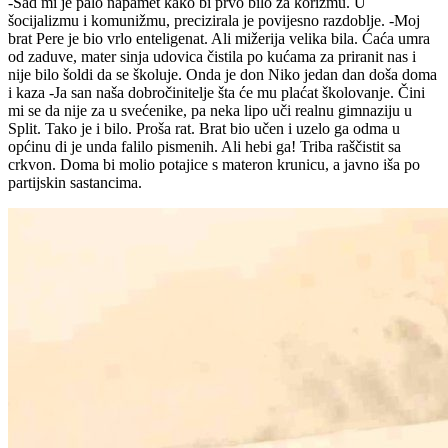
-Sad mi je palo napamet kako bi prvo bilo za korizmu. U
šocijalizmu i komunižmu, precizirala je povijesno razdoblje. -Moj
brat Pere je bio vrlo enteligenat. Ali mižerija velika bila. Ćaća umra
od zaduve, mater sinja udovica čistila po kućama za priranit nas i
nije bilo šoldi da se školuje. Onda je don Niko jedan dan doša doma
i kaza -Ja san naša dobročinitelje šta će mu plaćat školovanje. Čini
mi se da nije za u svećenike, pa neka lipo uči realnu gimnaziju u
Split. Tako je i bilo. Proša rat. Brat bio učen i uzelo ga odma u
općinu di je unda falilo pismenih. Ali hebi ga! Triba raščistit sa
crkvon. Doma bi molio potajice s materon krunicu, a javno iša po
partijskin sastancima.