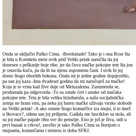
Onda se uključio Paško Cima. -Berekinade! Tako je i ona Rose šta
je bila u Komitetu meni uvik prid Veliki petak naručila da joj
donesen s peškarije boje ribe, jer da čuva mačke pokojne tete šta jon
je ostavila kuću, pa da ih na njenu uspomenu časti. I uvik bi joj
donio štogo oboritih bokuna. Onda mi je jedne godine dopijezdilo,
pa san joj kaza -Ima dvadeset godina da mi naručuješ za mačke!
Koja je to vrsta kad žive duje od Metuzalema. Zarumenila se,
produmala pa odgovorila -To su ostale ćeri i unuke od mačaka
pokojne tete. Teta je bila velika lizioltaruša, a naša socijalistička
zemja ne brani viru, pa neka joj baren mačke uživaju virske slobode
na Veliki petak! -A ako ostane štogo komarčice iza mujsi, ti to itneš
u škovace?, odma san joj prilipeta. Gađala me fasciklon sa stola, ali
su joj mačke papale ribu sve do pemzije. Eno je još je živa, sidi u
prvi banak u crkvu!, završio je tako Paško Cima sa štorijom o
mujsama, komarčama i nemrsu iz doba SFRJ.