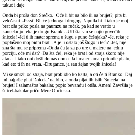
tukuć i daje.
Onda bi proša don Srećko. -Oće li bit na bilo ili na brujet?, pita bi
velečasni. -Pssst! Bit će jednoga i drugoga šapnila bi. I tako je moj
brat oša priko posla na paumzu na ručak, pa kad se vratio u
kancelariju reka je drugu Branki. -Uff šta san se najio goveđih
šnicela! -Jel ti ih mater sprema u šugu s puno češnjaka? -Je, reka je
poplašeno moj bidni brat. -A je li ostalo još štogo u teči? -Je!, nije
zna šta mu se priprema -Onda ću ja za po ure u matere na jednu
porciju, oće mi dat? -Da šta će!, reka je brat i od straja skoro nije
afana. I tako oni došli do nas doma. Ja i mater taman prionile pijatu,
kad eto ti ih na vrata. -Drugarice, ja san žejan tvojih šnicela!
Mi se smrzli od straja, brat problidio ko karta, a oti će ti Branko -Daj
mi najprije pijat ‘šnicela’ na bilo, a onda pijat tih istih ‘šnicela’ na
brujet! I salamaštra bakalar, popio bevandu i otiša. Amen! Završila je
šnicel-bakalar priču Mere Općinska.