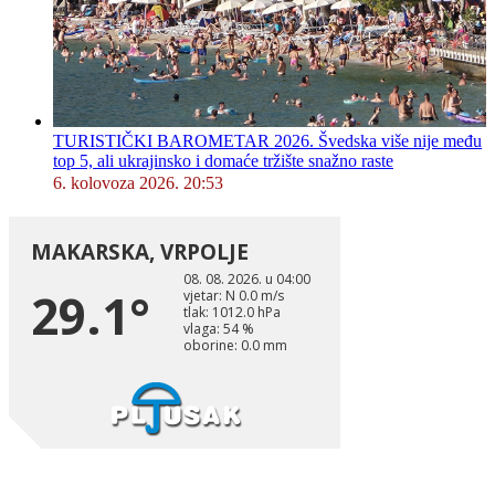
TURISTIČKI BAROMETAR 2026. Švedska više nije među
top 5, ali ukrajinsko i domaće tržište snažno raste
6. kolovoza 2026. 20:53