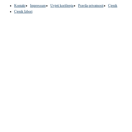
Kontakt
Impressum
Uvjeti korištenja
Pravila privatnosti
Cjenik
Cjenik Izbori