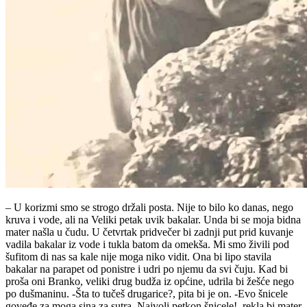
– U korizmi smo se strogo držali posta. Nije to bilo ko danas, nego
kruva i vode, ali na Veliki petak uvik bakalar. Unda bi se moja bidna
mater našla u čudu. U četvrtak pridvečer bi zadnji put prid kuvanje
vadila bakalar iz vode i tukla batom da omekša. Mi smo živili pod
šufitom di nas sa kale nije moga niko vidit. Ona bi lipo stavila
bakalar na parapet od ponistre i udri po njemu da svi čuju. Kad bi
proša oni Branko, veliki drug budža iz općine, udrila bi žešće nego
po dušmaninu. -Šta to tučeš drugarice?, pita bi je on. -Evo šnicele
goveđe za moga sina za sutra. Najvoli petkon šnicele!, rekla bi mater