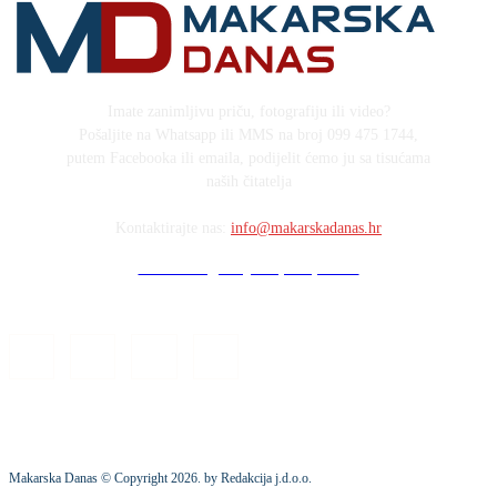
Imate zanimljivu priču, fotografiju ili video?
Pošaljite na Whatsapp ili MMS na broj 099 475 1744,
putem Facebooka ili emaila, podijelit ćemo ju sa tisućama
naših čitatelja
Kontaktirajte nas:
info@makarskadanas.hr
Stock images by Depositphotos
Makarska Danas © Copyright
2026
. by Redakcija j.d.o.o.