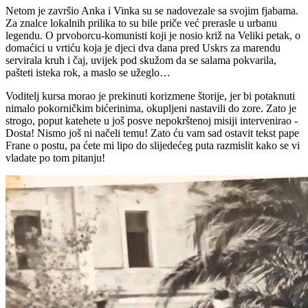
Netom je završio Anka i Vinka su se nadovezale sa svojim fjabama.
Za znalce lokalnih prilika to su bile priče već prerasle u urbanu
legendu. O prvoborcu-komunisti koji je nosio križ na Veliki petak, o
domaćici u vrtiću koja je djeci dva dana pred Uskrs za marendu
servirala kruh i čaj, uvijek pod skužom da se salama pokvarila,
pašteti isteka rok, a maslo se užeglo…
Voditelj kursa morao je prekinuti korizmene štorije, jer bi potaknuti
nimalo pokorničkim bićerinima, okupljeni nastavili do zore. Zato je
strogo, poput katehete u još posve nepokrštenoj misiji intervenirao -
Dosta! Nismo još ni načeli temu! Zato ću vam sad ostavit tekst pape
Frane o postu, pa ćete mi lipo do slijedećeg puta razmislit kako se vi
vladate po tom pitanju!