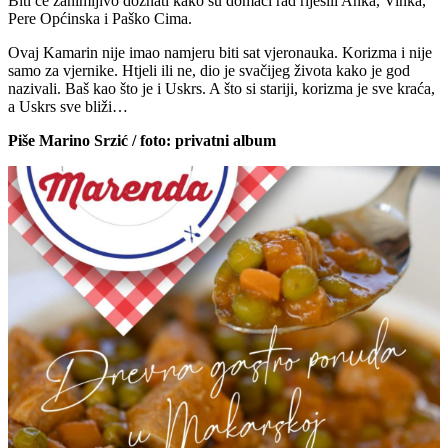
Biti će zanimljivo doznati kako su domaći rad riješili Anka, Vinka,
Pere Općinska i Paško Cima.
Ovaj Kamarin nije imao namjeru biti sat vjeronauka. Korizma i nije
samo za vjernike. Htjeli ili ne, dio je svačijeg života kako je god
nazivali. Baš kao što je i Uskrs. A što si stariji, korizma je sve kraća,
a Uskrs sve bliži…
Piše Marino Srzić / foto: privatni album