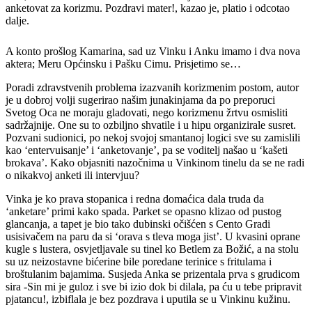
anketovat za korizmu. Pozdravi mater!, kazao je, platio i odcotao
dalje.
A konto prošlog Kamarina, sad uz Vinku i Anku imamo i dva nova
aktera; Meru Općinsku i Pašku Cimu. Prisjetimo se…
Poradi zdravstvenih problema izazvanih korizmenim postom, autor
je u dobroj volji sugerirao našim junakinjama da po preporuci
Svetog Oca ne moraju gladovati, nego korizmenu žrtvu osmisliti
sadržajnije. One su to ozbiljno shvatile i u hipu organizirale susret.
Pozvani sudionici, po nekoj svojoj smantanoj logici sve su zamislili
kao ‘entervuisanje’ i ‘anketovanje’, pa se voditelj našao u ‘kašeti
brokava’. Kako objasniti nazočnima u Vinkinom tinelu da se ne radi
o nikakvoj anketi ili intervjuu?
Vinka je ko prava stopanica i redna domaćica dala truda da
‘anketare’ primi kako spada. Parket se opasno klizao od pustog
glancanja, a tapet je bio tako dubinski očišćen s Cento Gradi
usisivačem na paru da si ‘orava s tleva moga jist’. U kvasini oprane
kugle s lustera, osvjetljavale su tinel ko Betlem za Božić, a na stolu
su uz neizostavne bićerine bile poredane terinice s fritulama i
broštulanim bajamima. Susjeda Anka se prizentala prva s grudicom
sira -Sin mi je guloz i sve bi izio dok bi dilala, pa ću u tebe pripravit
pjatancu!, izbiflala je bez pozdrava i uputila se u Vinkinu kužinu.