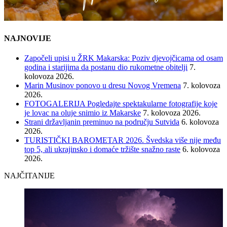
NAJNOVIJE
Započeli upisi u ŽRK Makarska: Poziv djevojčicama od osam
godina i starijima da postanu dio rukometne obitelji
7.
kolovoza 2026.
Marin Musinov ponovo u dresu Novog Vremena
7. kolovoza
2026.
FOTOGALERIJA Pogledajte spektakularne fotografije koje
je lovac na oluje snimio iz Makarske
7. kolovoza 2026.
Strani državljanin preminuo na području Sutvida
6. kolovoza
2026.
TURISTIČKI BAROMETAR 2026. Švedska više nije među
top 5, ali ukrajinsko i domaće tržište snažno raste
6. kolovoza
2026.
NAJČITANIJE