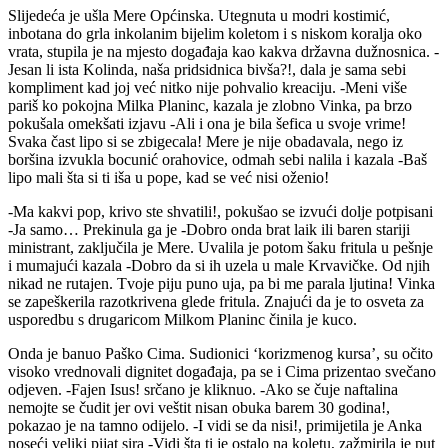
Slijedeća je ušla Mere Općinska. Utegnuta u modri kostimić,
inbotana do grla inkolanim bijelim koletom i s niskom koralja oko
vrata, stupila je na mjesto događaja kao kakva državna dužnosnica. -
Jesan li ista Kolinda, naša pridsidnica bivša?!, dala je sama sebi
kompliment kad joj već nitko nije pohvalio kreaciju. -Meni više
pariš ko pokojna Milka Planinc, kazala je zlobno Vinka, pa brzo
pokušala omekšati izjavu -Ali i ona je bila šefica u svoje vrime!
Svaka čast lipo si se zbigecala! Mere je nije obadavala, nego iz
boršina izvukla bocunić orahovice, odmah sebi nalila i kazala -Baš
lipo mali šta si ti iša u pope, kad se već nisi oženio!
-Ma kakvi pop, krivo ste shvatili!, pokušao se izvući dolje potpisani
-Ja samo… Prekinula ga je -Dobro onda brat laik ili baren stariji
ministrant, zaključila je Mere. Uvalila je potom šaku fritula u pešnje
i mumajući kazala -Dobro da si ih uzela u male Krvavičke. Od njih
nikad ne rutajen. Tvoje piju puno uja, pa bi me parala ljutina! Vinka
se zapeškerila razotkrivena glede fritula. Znajući da je to osveta za
usporedbu s drugaricom Milkom Planinc činila je kuco.
Onda je banuo Paško Cima. Sudionici ‘korizmenog kursa’, su očito
visoko vrednovali dignitet događaja, pa se i Cima prizentao svečano
odjeven. -Fajen Isus! srčano je kliknuo. -Ako se čuje naftalina
nemojte se čudit jer ovi veštit nisan obuka barem 30 godina!,
pokazao je na tamno odijelo. -I vidi se da nisi!, primijetila je Anka
noseći veliki pijat sira -Vidi šta ti je ostalo na koletu, zažmirila je put