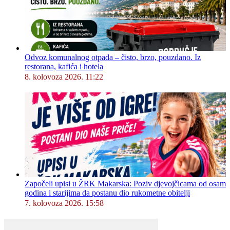
Odvoz komunalnog otpada – čisto, brzo, pouzdano. Iz
restorana, kafića i hotela
8. kolovoza 2026. 11:22
Započeli upisi u ŽRK Makarska: Poziv djevojčicama od osam
godina i starijima da postanu dio rukometne obitelji
7. kolovoza 2026. 15:58