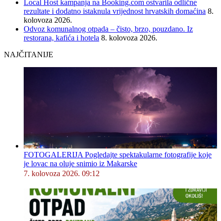
Local Host kampanja na Booking.com ostvarila odlične
rezultate i dodatno istaknula vrijednost hrvatskih domaćina
8.
kolovoza 2026.
Odvoz komunalnog otpada – čisto, brzo, pouzdano. Iz
restorana, kafića i hotela
8. kolovoza 2026.
NAJČITANIJE
FOTOGALERIJA Pogledajte spektakularne fotografije koje
je lovac na oluje snimio iz Makarske
7. kolovoza 2026. 09:12