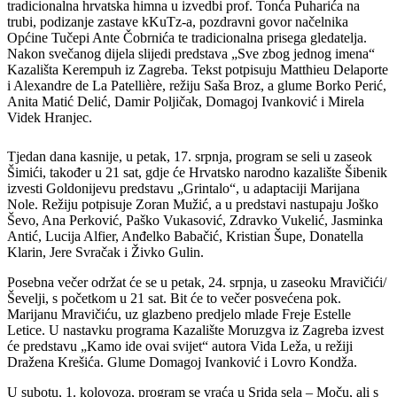
tradicionalna hrvatska himna u izvedbi prof. Tonća Puharića na
trubi, podizanje zastave kKuTz-a, pozdravni govor načelnika
Općine Tučepi Ante Čobrnića te tradicionalna prisega gledatelja.
Nakon svečanog dijela slijedi predstava „Sve zbog jednog imena“
Kazališta Kerempuh iz Zagreba. Tekst potpisuju Matthieu Delaporte
i Alexandre de La Patellière, režiju Saša Broz, a glume Borko Perić,
Anita Matić Delić, Damir Poljičak, Domagoj Ivanković i Mirela
Videk Hranjec.
Tjedan dana kasnije, u petak, 17. srpnja, program se seli u zaseok
Šimići, također u 21 sat, gdje će Hrvatsko narodno kazalište Šibenik
izvesti Goldonijevu predstavu „Grintalo“, u adaptaciji Marijana
Nole. Režiju potpisuje Zoran Mužić, a u predstavi nastupaju Joško
Ševo, Ana Perković, Paško Vukasović, Zdravko Vukelić, Jasminka
Antić, Lucija Alfier, Anđelko Babačić, Kristian Šupe, Donatella
Klarin, Jere Svračak i Živko Gulin.
Posebna večer održat će se u petak, 24. srpnja, u zaseoku Mravičići/
Ševelji, s početkom u 21 sat. Bit će to večer posvećena pok.
Marijanu Mravičiću, uz glazbeno predjelo mlade Freje Estelle
Letice. U nastavku programa Kazalište Moruzgva iz Zagreba izvest
će predstavu „Kamo ide ovai svijet“ autora Vida Leža, u režiji
Dražena Krešića. Glume Domagoj Ivanković i Lovro Kondža.
U subotu, 1. kolovoza, program se vraća u Srida sela – Moču, ali s