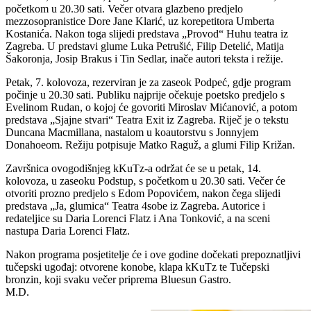
početkom u 20.30 sati. Večer otvara glazbeno predjelo
mezzosopranistice Dore Jane Klarić, uz korepetitora Umberta
Kostanića. Nakon toga slijedi predstava „Provod“ Huhu teatra iz
Zagreba. U predstavi glume Luka Petrušić, Filip Detelić, Matija
Šakoronja, Josip Brakus i Tin Sedlar, inače autori teksta i režije.
Petak, 7. kolovoza, rezerviran je za zaseok Podpeć, gdje program
počinje u 20.30 sati. Publiku najprije očekuje poetsko predjelo s
Evelinom Rudan, o kojoj će govoriti Miroslav Mićanović, a potom
predstava „Sjajne stvari“ Teatra Exit iz Zagreba. Riječ je o tekstu
Duncana Macmillana, nastalom u koautorstvu s Jonnyjem
Donahoeom. Režiju potpisuje Matko Raguž, a glumi Filip Križan.
Završnica ovogodišnjeg kKuTz-a održat će se u petak, 14.
kolovoza, u zaseoku Podstup, s početkom u 20.30 sati. Večer će
otvoriti prozno predjelo s Edom Popovićem, nakon čega slijedi
predstava „Ja, glumica“ Teatra 4sobe iz Zagreba. Autorice i
redateljice su Daria Lorenci Flatz i Ana Tonković, a na sceni
nastupa Daria Lorenci Flatz.
Nakon programa posjetitelje će i ove godine dočekati prepoznatljivi
tučepski ugođaj: otvorene konobe, klapa kKuTz te Tučepski
bronzin, koji svaku večer priprema Bluesun Gastro.
M.D.