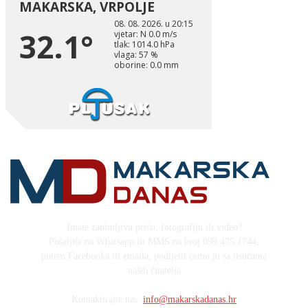
Imate zanimljivu priču, fotografiju ili video?
Pošaljite na Whatsapp ili MMS na broj 099 475 1744,
putem Facebooka ili emaila, podijelit ćemo ju sa tisućama
naših čitatelja
Kontaktirajte nas:
info@makarskadanas.hr