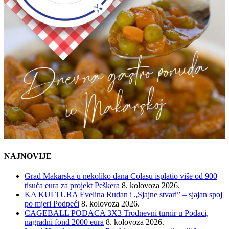
NAJNOVIJE
Grad Makarska u nekoliko dana Colasu isplatio više od 900
tisuća eura za projekt Peškera
8. kolovoza 2026.
KA KULTURA Evelina Rudan i „Sjajne stvari” – sjajan spoj
po mjeri Podpeći
8. kolovoza 2026.
CAGEBALL PODACA 3X3 Trodnevni turnir u Podaci,
nagradni fond 2000 eura
8. kolovoza 2026.