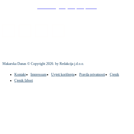
Stock images by Depositphotos
Makarska Danas © Copyright
2026
. by Redakcija j.d.o.o.
Kontakt
Impressum
Uvjeti korištenja
Pravila privatnosti
Cjenik
Cjenik Izbori