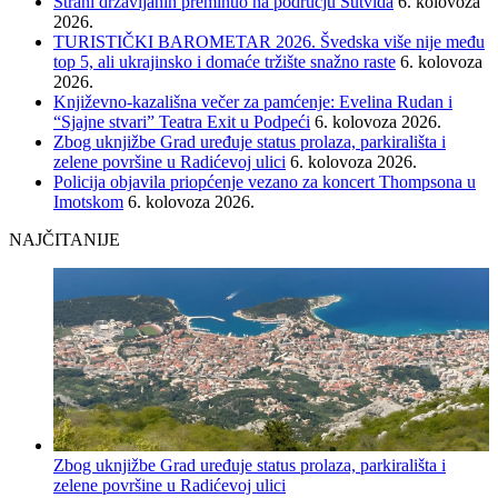
Strani državljanin preminuo na području Sutvida
6. kolovoza
2026.
TURISTIČKI BAROMETAR 2026. Švedska više nije među
top 5, ali ukrajinsko i domaće tržište snažno raste
6. kolovoza
2026.
Književno-kazališna večer za pamćenje: Evelina Rudan i
“Sjajne stvari” Teatra Exit u Podpeći
6. kolovoza 2026.
Zbog uknjižbe Grad uređuje status prolaza, parkirališta i
zelene površine u Radićevoj ulici
6. kolovoza 2026.
Policija objavila priopćenje vezano za koncert Thompsona u
Imotskom
6. kolovoza 2026.
NAJČITANIJE
Zbog uknjižbe Grad uređuje status prolaza, parkirališta i
zelene površine u Radićevoj ulici