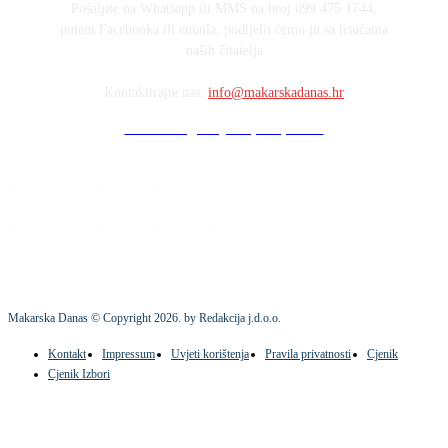
Pošaljite na Whatsapp ili MMS na broj 099 475 1744,
putem Facebooka ili emaila, podijelit ćemo ju sa tisućama
naših čitatelja
Kontaktirajte nas:
info@makarskadanas.hr
Stock images by Depositphotos
Makarska Danas © Copyright
2026
. by Redakcija j.d.o.o.
Kontakt
Impressum
Uvjeti korištenja
Pravila privatnosti
Cjenik
Cjenik Izbori