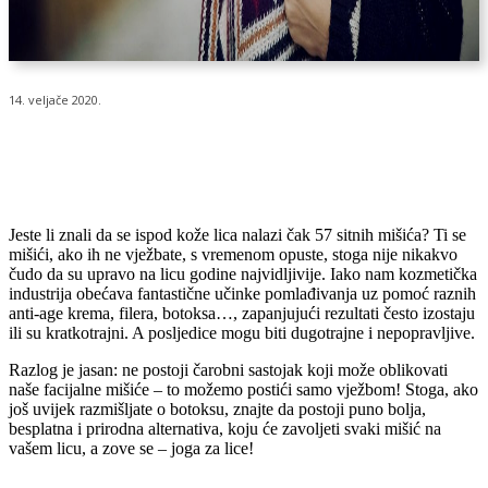
14. veljače 2020.
Jeste li znali da se ispod kože lica nalazi čak 57 sitnih mišića? Ti se
mišići, ako ih ne vježbate, s vremenom opuste, stoga nije nikakvo
čudo da su upravo na licu godine najvidljivije. Iako nam kozmetička
industrija obećava fantastične učinke pomlađivanja uz pomoć raznih
anti-age krema, filera, botoksa…, zapanjujući rezultati često izostaju
ili su kratkotrajni. A posljedice mogu biti dugotrajne i nepopravljive.
Razlog je jasan: ne postoji čarobni sastojak koji može oblikovati
naše facijalne mišiće – to možemo postići samo vježbom! Stoga, ako
još uvijek razmišljate o botoksu, znajte da postoji puno bolja,
besplatna i prirodna alternativa, koju će zavoljeti svaki mišić na
vašem licu, a zove se – joga za lice!