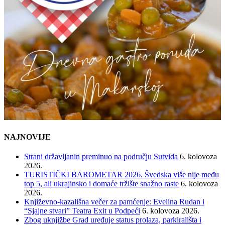
NAJNOVIJE
Strani državljanin preminuo na području Sutvida
6. kolovoza
2026.
TURISTIČKI BAROMETAR 2026. Švedska više nije među
top 5, ali ukrajinsko i domaće tržište snažno raste
6. kolovoza
2026.
Književno-kazališna večer za pamćenje: Evelina Rudan i
“Sjajne stvari” Teatra Exit u Podpeći
6. kolovoza 2026.
Zbog uknjižbe Grad uređuje status prolaza, parkirališta i