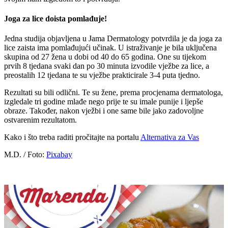
Joga za lice doista pomlađuje!
Jedna studija objavljena u Jama Dermatology potvrdila je da joga za
lice zaista ima pomlađujući učinak. U istraživanje je bila uključena
skupina od 27 žena u dobi od 40 do 65 godina. One su tijekom
prvih 8 tjedana svaki dan po 30 minuta izvodile vježbe za lice, a
preostalih 12 tjedana te su vježbe prakticirale 3-4 puta tjedno.
Rezultati su bili odlični. Te su žene, prema procjenama dermatologa,
izgledale tri godine mlađe nego prije te su imale punije i ljepše
obraze. Također, nakon vježbi i one same bile jako zadovoljne
ostvarenim rezultatom.
Kako i što treba raditi pročitajte na portalu
Alternativa za Vas
M.D. / Foto:
Pixabay