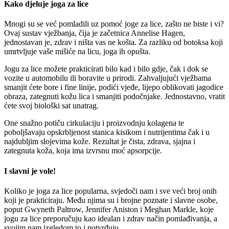
Kako djeluje joga za lice
Mnogi su se već pomladili uz pomoć joge za lice, zašto ne biste i vi?
Ovaj sustav vježbanja, čija je začetnica Annelise Hagen,
jednostavan je, zdrav i ništa vas ne košta. Za razliku od botoksa koji
umrtvljuje vaše mišiće na licu, joga ih opušta.
Jogu za lice možete prakticirati bilo kad i bilo gdje, čak i dok se
vozite u automobilu ili boravite u prirodi. Zahvaljujući vježbama
smanjit ćete bore i fine linije, podići vjeđe, lijepo oblikovati jagodice
obraza, zategnuti kožu lica i smanjiti podočnjake. Jednostavno, vratit
ćete svoj biološki sat unatrag.
One snažno potiču cirkulaciju i proizvodnju kolagena te
poboljšavaju opskrbljenost stanica kisikom i nutrijentima čak i u
najdubljim slojevima kože. Rezultat je čista, zdrava, sjajna i
zategnuta koža, koja ima izvrsnu moć apsorpcije.
I slavni je vole!
Koliko je joga za lice popularna, svjedoči nam i sve veći broj onih
koji je prakticiraju. Među njima su i brojne poznate i slavne osobe,
poput Gwyneth Paltrow, Jennifer Aniston i Meghan Markle, koje
jogu za lice preporučuju kao idealan i zdrav način pomlađivanja, a
svojim nam izgledom to i potvrđuju.