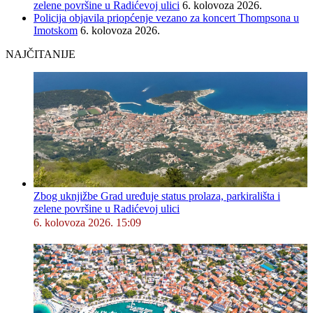
zelene površine u Radićevoj ulici
6. kolovoza 2026.
Policija objavila priopćenje vezano za koncert Thompsona u
Imotskom
6. kolovoza 2026.
NAJČITANIJE
Zbog uknjižbe Grad uređuje status prolaza, parkirališta i
zelene površine u Radićevoj ulici
6. kolovoza 2026. 15:09