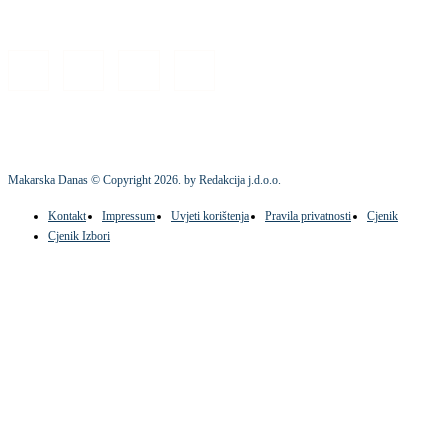
Makarska Danas © Copyright
2026
. by Redakcija j.d.o.o.
Kontakt
Impressum
Uvjeti korištenja
Pravila privatnosti
Cjenik
Cjenik Izbori