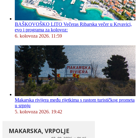
BAŠKOVOŠKO LITO Večeras Ribarska večer u Krvavici,
evo i programa za kolovoz:
6. kolovoza 2026. 11:59
Makarska rivijera među rijetkima s rastom turističkog prometa
u srpnju
5. kolovoza 2026. 19:42