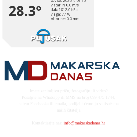
Imate zanimljivu priču, fotografiju ili video?
Pošaljite na Whatsapp ili MMS na broj 099 475 1744,
putem Facebooka ili emaila, podijelit ćemo ju sa tisućama
naših čitatelja
Kontaktirajte nas:
info@makarskadanas.hr
Stock images by Depositphotos