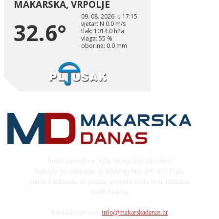
Imate zanimljivu priču, fotografiju ili video?
Pošaljite na Whatsapp ili MMS na broj 099 475 1744,
putem Facebooka ili emaila, podijelit ćemo ju sa tisućama
naših čitatelja
Kontaktirajte nas:
info@makarskadanas.hr