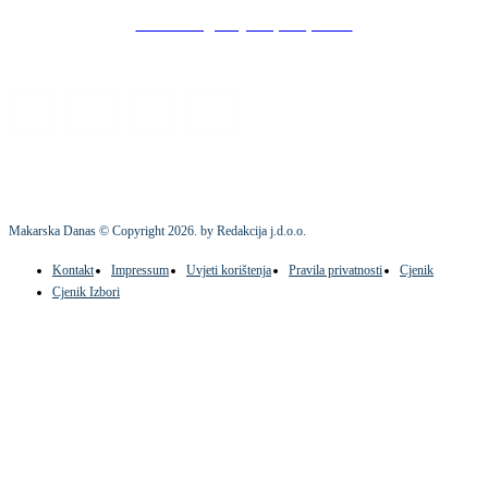
Stock images by Depositphotos
Makarska Danas © Copyright
2026
. by Redakcija j.d.o.o.
Kontakt
Impressum
Uvjeti korištenja
Pravila privatnosti
Cjenik
Cjenik Izbori