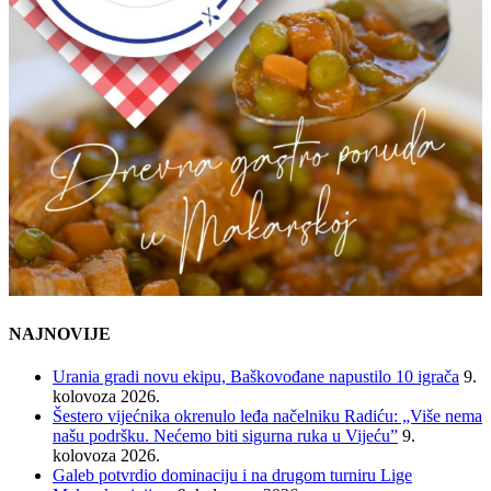
NAJNOVIJE
Urania gradi novu ekipu, Baškovođane napustilo 10 igrača
9.
kolovoza 2026.
Šestero vijećnika okrenulo leđa načelniku Radiću: „Više nema
našu podršku. Nećemo biti sigurna ruka u Vijeću”
9.
kolovoza 2026.
Galeb potvrdio dominaciju i na drugom turniru Lige