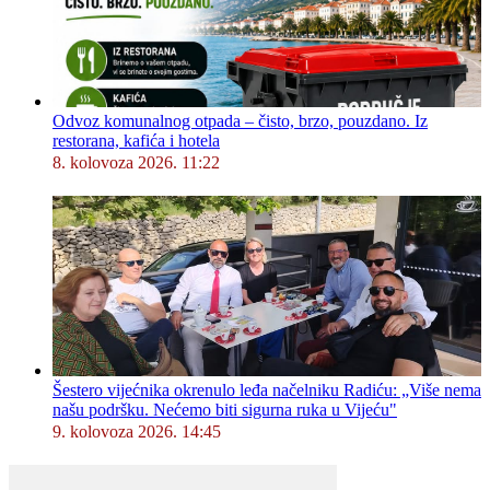
Odvoz komunalnog otpada – čisto, brzo, pouzdano. Iz
restorana, kafića i hotela
8. kolovoza 2026. 11:22
Šestero vijećnika okrenulo leđa načelniku Radiću: „Više nema
našu podršku. Nećemo biti sigurna ruka u Vijeću"
9. kolovoza 2026. 14:45