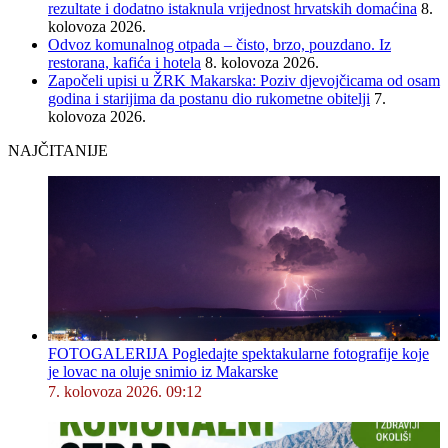
rezultate i dodatno istaknula vrijednost hrvatskih domaćina
8.
kolovoza 2026.
Odvoz komunalnog otpada – čisto, brzo, pouzdano. Iz
restorana, kafića i hotela
8. kolovoza 2026.
Započeli upisi u ŽRK Makarska: Poziv djevojčicama od osam
godina i starijima da postanu dio rukometne obitelji
7.
kolovoza 2026.
NAJČITANIJE
FOTOGALERIJA Pogledajte spektakularne fotografije koje
je lovac na oluje snimio iz Makarske
7. kolovoza 2026. 09:12