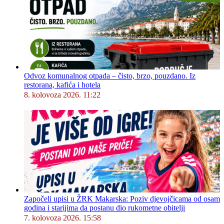
Odvoz komunalnog otpada – čisto, brzo, pouzdano. Iz
restorana, kafića i hotela
8. kolovoza 2026. 11:22
Započeli upisi u ŽRK Makarska: Poziv djevojčicama od osam
godina i starijima da postanu dio rukometne obitelji
7. kolovoza 2026. 15:58