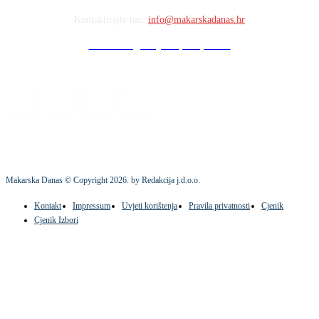
Kontaktirajte nas:
info@makarskadanas.hr
Stock images by Depositphotos
Makarska Danas © Copyright
2026
. by Redakcija j.d.o.o.
Kontakt
Impressum
Uvjeti korištenja
Pravila privatnosti
Cjenik
Cjenik Izbori