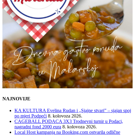
NAJNOVIJE
KA KULTURA Evelina Rudan i „Sjajne stvari” – sjajan spoj
po mjeri Podpeći
8. kolovoza 2026.
CAGEBALL PODACA 3X3 Trodnevni turnir u Podaci,
nagradni fond 2000 eura
8. kolovoza 2026.
Local Host kampanja na Booking.com ostvarila odlične