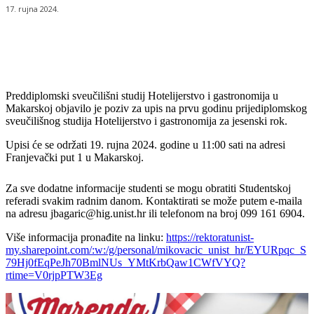
17. rujna 2024.
Preddiplomski sveučilišni studij Hotelijerstvo i gastronomija u
Makarskoj objavilo je poziv za upis na prvu godinu prijediplomskog
sveučilišnog studija Hotelijerstvo i gastronomija za jesenski rok.
Upisi će se održati 19. rujna 2024. godine u 11:00 sati na adresi
Franjevački put 1 u Makarskoj.
Za sve dodatne informacije studenti se mogu obratiti Studentskoj
referadi svakim radnim danom. Kontaktirati se može putem e-maila
na adresu jbagaric@hig.unist.hr ili telefonom na broj 099 161 6904.
Više informacija pronađite na linku:
https://rektoratunist-
my.sharepoint.com/:w:/g/personal/mikovacic_unist_hr/EYURpqc_S
79Hj0fEqPeJh70BmlNUs_YMtKrbQaw1CWfVYQ?
rtime=V0rjpPTW3Eg