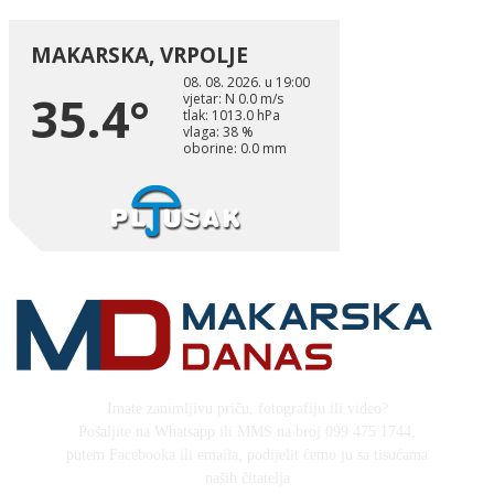
Imate zanimljivu priču, fotografiju ili video?
Pošaljite na Whatsapp ili MMS na broj 099 475 1744,
putem Facebooka ili emaila, podijelit ćemo ju sa tisućama
naših čitatelja