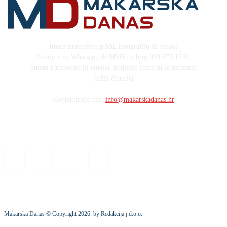
Imate zanimljivu priču, fotografiju ili video?
Pošaljite na Whatsapp ili MMS na broj 099 475 1744,
putem Facebooka ili emaila, podijelit ćemo ju sa tisućama
naših čitatelja
Kontaktirajte nas:
info@makarskadanas.hr
Stock images by Depositphotos
Makarska Danas © Copyright
2026
. by Redakcija j.d.o.o.