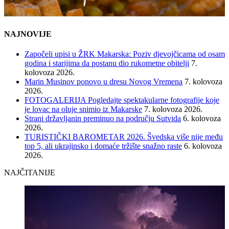
NAJNOVIJE
Započeli upisi u ŽRK Makarska: Poziv djevojčicama od osam
godina i starijima da postanu dio rukometne obitelji
7.
kolovoza 2026.
Marin Musinov ponovo u dresu Novog Vremena
7. kolovoza
2026.
FOTOGALERIJA Pogledajte spektakularne fotografije koje
je lovac na oluje snimio iz Makarske
7. kolovoza 2026.
Strani državljanin preminuo na području Sutvida
6. kolovoza
2026.
TURISTIČKI BAROMETAR 2026. Švedska više nije među
top 5, ali ukrajinsko i domaće tržište snažno raste
6. kolovoza
2026.
NAJČITANIJE