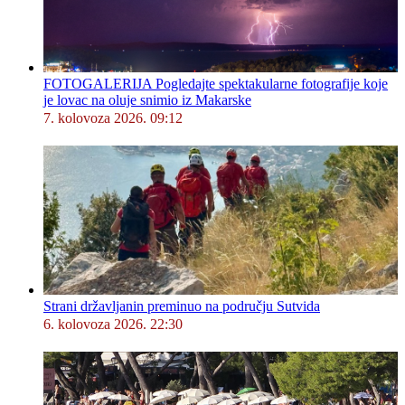
FOTOGALERIJA Pogledajte spektakularne fotografije koje
je lovac na oluje snimio iz Makarske
7. kolovoza 2026. 09:12
Strani državljanin preminuo na području Sutvida
6. kolovoza 2026. 22:30