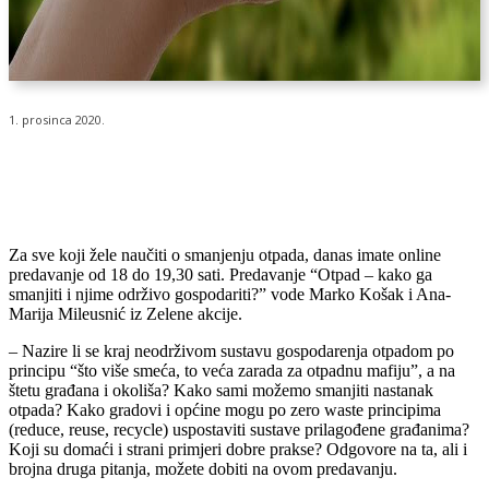
1. prosinca 2020.
Za sve koji žele naučiti o smanjenju otpada, danas imate online
predavanje od 18 do 19,30 sati. Predavanje “Otpad – kako ga
smanjiti i njime održivo gospodariti?” vode Marko Košak i Ana-
Marija Mileusnić iz Zelene akcije.
– Nazire li se kraj neodrživom sustavu gospodarenja otpadom po
principu “što više smeća, to veća zarada za otpadnu mafiju”, a na
štetu građana i okoliša? Kako sami možemo smanjiti nastanak
otpada? Kako gradovi i općine mogu po zero waste principima
(reduce, reuse, recycle) uspostaviti sustave prilagođene građanima?
Koji su domaći i strani primjeri dobre prakse? Odgovore na ta, ali i
brojna druga pitanja, možete dobiti na ovom predavanju.