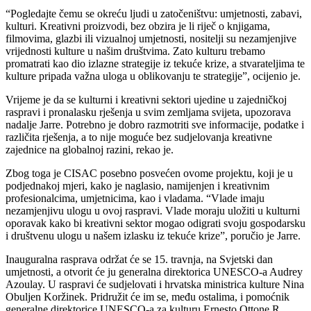
“Pogledajte čemu se okreću ljudi u zatočeništvu: umjetnosti, zabavi,
kulturi. Kreativni proizvodi, bez obzira je li riječ o knjigama,
filmovima, glazbi ili vizualnoj umjetnosti, nositelji su nezamjenjive
vrijednosti kulture u našim društvima. Zato kulturu trebamo
promatrati kao dio izlazne strategije iz tekuće krize, a stvarateljima te
kulture pripada važna uloga u oblikovanju te strategije”, ocijenio je.
Vrijeme je da se kulturni i kreativni sektori ujedine u zajedničkoj
raspravi i pronalasku rješenja u svim zemljama svijeta, upozorava
nadalje Jarre. Potrebno je dobro razmotriti sve informacije, podatke i
različita rješenja, a to nije moguće bez sudjelovanja kreativne
zajednice na globalnoj razini, rekao je.
Zbog toga je CISAC posebno posvećen ovome projektu, koji je u
podjednakoj mjeri, kako je naglasio, namijenjen i kreativnim
profesionalcima, umjetnicima, kao i vladama. “Vlade imaju
nezamjenjivu ulogu u ovoj raspravi. Vlade moraju uložiti u kulturni
oporavak kako bi kreativni sektor mogao odigrati svoju gospodarsku
i društvenu ulogu u našem izlasku iz tekuće krize”, poručio je Jarre.
Inauguralna rasprava održat će se 15. travnja, na Svjetski dan
umjetnosti, a otvorit će ju generalna direktorica UNESCO-a Audrey
Azoulay. U raspravi će sudjelovati i hrvatska ministrica kulture Nina
Obuljen Koržinek. Pridružit će im se, među ostalima, i pomoćnik
generalne direktorice UNESCO-a za kulturu Ernesto Ottone R.,