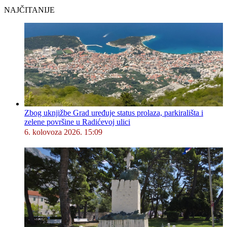
NAJČITANIJE
Zbog uknjižbe Grad uređuje status prolaza, parkirališta i
zelene površine u Radićevoj ulici
6. kolovoza 2026. 15:09