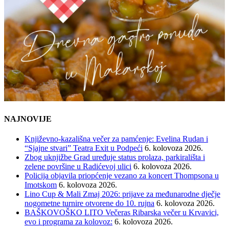
NAJNOVIJE
Književno-kazališna večer za pamćenje: Evelina Rudan i
“Sjajne stvari” Teatra Exit u Podpeći
6. kolovoza 2026.
Zbog uknjižbe Grad uređuje status prolaza, parkirališta i
zelene površine u Radićevoj ulici
6. kolovoza 2026.
Policija objavila priopćenje vezano za koncert Thompsona u
Imotskom
6. kolovoza 2026.
Lino Cup & Mali Zmaj 2026: prijave za međunarodne dječje
nogometne turnire otvorene do 10. rujna
6. kolovoza 2026.
BAŠKOVOŠKO LITO Večeras Ribarska večer u Krvavici,
evo i programa za kolovoz:
6. kolovoza 2026.