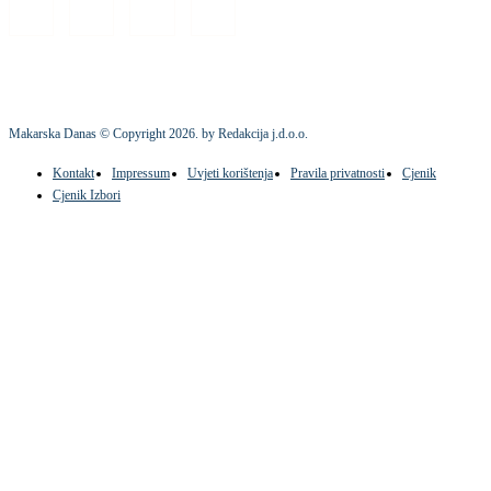
Makarska Danas © Copyright
2026
. by Redakcija j.d.o.o.
Kontakt
Impressum
Uvjeti korištenja
Pravila privatnosti
Cjenik
Cjenik Izbori