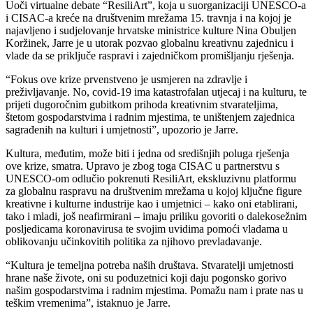
Uoči virtualne debate “ResiliArt”, koja u suorganizaciji UNESCO-a
i CISAC-a kreće na društvenim mrežama 15. travnja i na kojoj je
najavljeno i sudjelovanje hrvatske ministrice kulture Nina Obuljen
Koržinek, Jarre je u utorak pozvao globalnu kreativnu zajednicu i
vlade da se priključe raspravi i zajedničkom promišljanju rješenja.
“Fokus ove krize prvenstveno je usmjeren na zdravlje i
preživljavanje. No, covid-19 ima katastrofalan utjecaj i na kulturu, te
prijeti dugoročnim gubitkom prihoda kreativnim stvarateljima,
štetom gospodarstvima i radnim mjestima, te uništenjem zajednica
sagrađenih na kulturi i umjetnosti”, upozorio je Jarre.
Kultura, međutim, može biti i jedna od središnjih poluga rješenja
ove krize, smatra. Upravo je zbog toga CISAC u partnerstvu s
UNESCO-om odlučio pokrenuti ResiliArt, ekskluzivnu platformu
za globalnu raspravu na društvenim mrežama u kojoj ključne figure
kreativne i kulturne industrije kao i umjetnici – kako oni etablirani,
tako i mladi, još neafirmirani – imaju priliku govoriti o dalekosežnim
posljedicama koronavirusa te svojim uvidima pomoći vladama u
oblikovanju učinkovitih politika za njihovo prevladavanje.
“Kultura je temeljna potreba naših društava. Stvaratelji umjetnosti
hrane naše živote, oni su poduzetnici koji daju pogonsko gorivo
našim gospodarstvima i radnim mjestima. Pomažu nam i prate nas u
teškim vremenima”, istaknuo je Jarre.