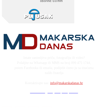
Imate zanimljivu priču, fotografiju ili video?
Pošaljite na Whatsapp ili MMS na broj 099 475 1744,
putem Facebooka ili emaila, podijelit ćemo ju sa tisućama
naših čitatelja
Kontaktirajte nas:
info@makarskadanas.hr
Stock images by Depositphotos