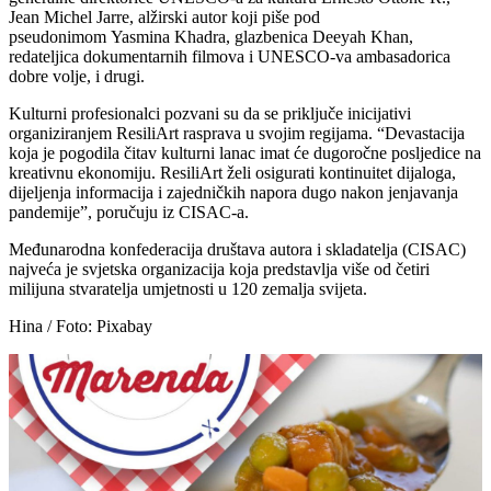
Jean Michel Jarre, alžirski autor koji piše pod
pseudonimom Yasmina Khadra, glazbenica Deeyah Khan,
redateljica dokumentarnih filmova i UNESCO-va ambasadorica
dobre volje, i drugi.
Kulturni profesionalci pozvani su da se priključe inicijativi
organiziranjem ResiliArt rasprava u svojim regijama. “Devastacija
koja je pogodila čitav kulturni lanac imat će dugoročne posljedice na
kreativnu ekonomiju. ResiliArt želi osigurati kontinuitet dijaloga,
dijeljenja informacija i zajedničkih napora dugo nakon jenjavanja
pandemije”, poručuju iz CISAC-a.
Međunarodna konfederacija društava autora i skladatelja (CISAC)
najveća je svjetska organizacija koja predstavlja više od četiri
milijuna stvaratelja umjetnosti u 120 zemalja svijeta.
Hina / Foto: Pixabay