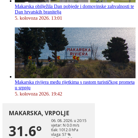
Makarska obilježila Dan pobjede i domovinske zahvalnosti te
Dan hrvatskih branitelja
5. kolovoza 2026. 13:01
Makarska rivijera među rijetkima s rastom turističkog prometa
u srpnju
5. kolovoza 2026. 19:42