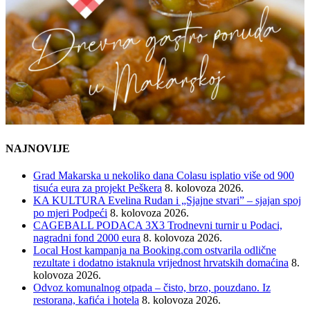
NAJNOVIJE
Grad Makarska u nekoliko dana Colasu isplatio više od 900
tisuća eura za projekt Peškera
8. kolovoza 2026.
KA KULTURA Evelina Rudan i „Sjajne stvari” – sjajan spoj
po mjeri Podpeći
8. kolovoza 2026.
CAGEBALL PODACA 3X3 Trodnevni turnir u Podaci,
nagradni fond 2000 eura
8. kolovoza 2026.
Local Host kampanja na Booking.com ostvarila odlične
rezultate i dodatno istaknula vrijednost hrvatskih domaćina
8.
kolovoza 2026.
Odvoz komunalnog otpada – čisto, brzo, pouzdano. Iz
restorana, kafića i hotela
8. kolovoza 2026.