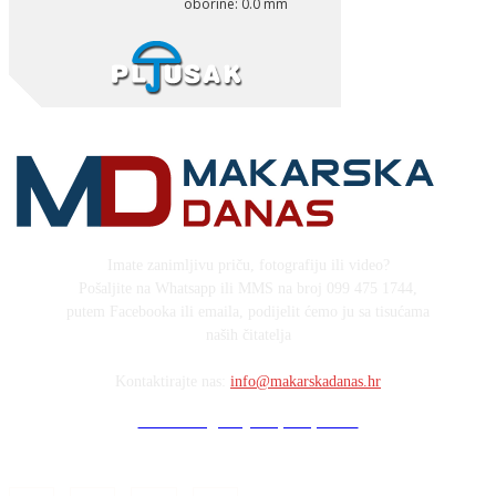
Imate zanimljivu priču, fotografiju ili video?
Pošaljite na Whatsapp ili MMS na broj 099 475 1744,
putem Facebooka ili emaila, podijelit ćemo ju sa tisućama
naših čitatelja
Kontaktirajte nas:
info@makarskadanas.hr
Stock images by Depositphotos