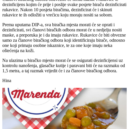
dezinficijens kojim će prije i poslije svake posjete biraču dezinficirati
rukavice. Nakon 10 posjeta biračima, dezinficirat će i skinuti
rukavice te ih odložiti u vrećicu koju moraju nositi sa sobom.
Prema uputama DIP-a, sva biračka mjesta morati će se oprati i
dezinficirati, svi članovi biračkih odbora morat će u nedjelju nositi
maske, a preporuka je i da imaju rukavice. Rukavice će biti obvezne
samo za članove biračkog odbora koji identificiraju birače, odnosno
one koji primaju osobne iskaznice, te za one koje imaju neka
oštećenja na koži.
Na ulazima u biračko mjesto morat će se osigurati dezinficijensi uz
kontrolu nanošenja, glasačke kutije i paravani biti će na razmaku od
1,5 metra, a taj razmak vrijedit će i za članove biračkog odbora.
Hina