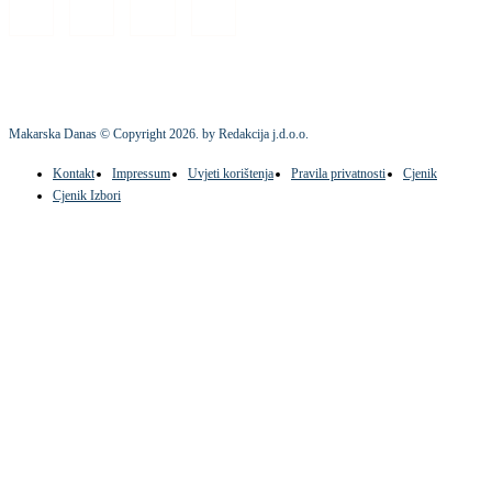
Makarska Danas © Copyright
2026
. by Redakcija j.d.o.o.
Kontakt
Impressum
Uvjeti korištenja
Pravila privatnosti
Cjenik
Cjenik Izbori