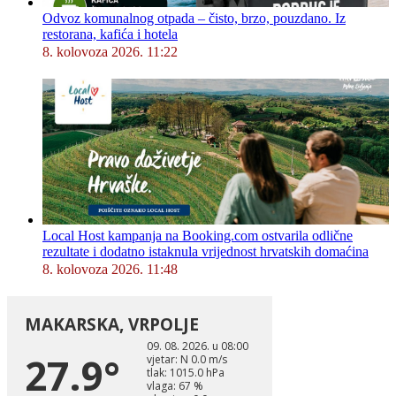
Odvoz komunalnog otpada – čisto, brzo, pouzdano. Iz
restorana, kafića i hotela
8. kolovoza 2026. 11:22
Local Host kampanja na Booking.com ostvarila odlične
rezultate i dodatno istaknula vrijednost hrvatskih domaćina
8. kolovoza 2026. 11:48