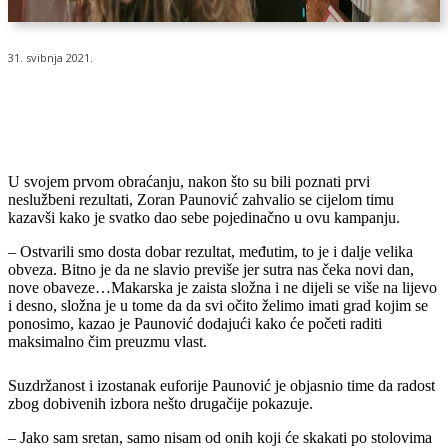
31. svibnja 2021.
U svojem prvom obraćanju, nakon što su bili poznati prvi
neslužbeni rezultati, Zoran Paunović zahvalio se cijelom timu
kazavši kako je svatko dao sebe pojedinačno u ovu kampanju.
– Ostvarili smo dosta dobar rezultat, međutim, to je i dalje velika
obveza. Bitno je da ne slavio previše jer sutra nas čeka novi dan,
nove obaveze…Makarska je zaista složna i ne dijeli se više na lijevo
i desno, složna je u tome da da svi očito želimo imati grad kojim se
ponosimo, kazao je Paunović dodajući kako će početi raditi
maksimalno čim preuzmu vlast.
Suzdržanost i izostanak euforije Paunović je objasnio time da radost
zbog dobivenih izbora nešto drugačije pokazuje.
– Jako sam sretan, samo nisam od onih koji će skakati po stolovima