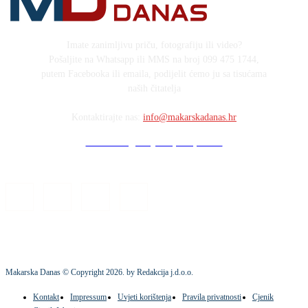
Imate zanimljivu priču, fotografiju ili video?
Pošaljite na Whatsapp ili MMS na broj 099 475 1744,
putem Facebooka ili emaila, podijelit ćemo ju sa tisućama
naših čitatelja
Kontaktirajte nas:
info@makarskadanas.hr
Stock images by Depositphotos
Makarska Danas © Copyright
2026
. by Redakcija j.d.o.o.
Kontakt
Impressum
Uvjeti korištenja
Pravila privatnosti
Cjenik