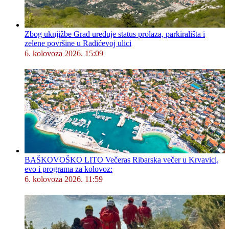
Zbog uknjižbe Grad uređuje status prolaza, parkirališta i
zelene površine u Radićevoj ulici
6. kolovoza 2026. 15:09
BAŠKOVOŠKO LITO Večeras Ribarska večer u Krvavici,
evo i programa za kolovoz:
6. kolovoza 2026. 11:59