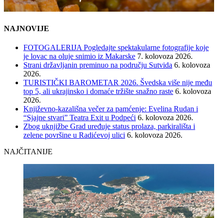
NAJNOVIJE
FOTOGALERIJA Pogledajte spektakularne fotografije koje
je lovac na oluje snimio iz Makarske
7. kolovoza 2026.
Strani državljanin preminuo na području Sutvida
6. kolovoza
2026.
TURISTIČKI BAROMETAR 2026. Švedska više nije među
top 5, ali ukrajinsko i domaće tržište snažno raste
6. kolovoza
2026.
Književno-kazališna večer za pamćenje: Evelina Rudan i
“Sjajne stvari” Teatra Exit u Podpeći
6. kolovoza 2026.
Zbog uknjižbe Grad uređuje status prolaza, parkirališta i
zelene površine u Radićevoj ulici
6. kolovoza 2026.
NAJČITANIJE