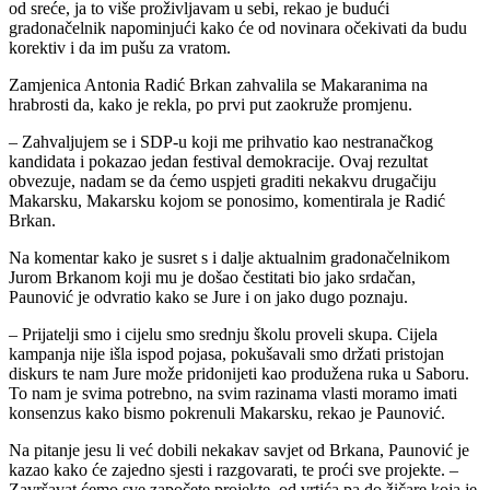
od sreće, ja to više proživljavam u sebi, rekao je budući
gradonačelnik napominjući kako će od novinara očekivati da budu
korektiv i da im pušu za vratom.
Zamjenica Antonia Radić Brkan zahvalila se Makaranima na
hrabrosti da, kako je rekla, po prvi put zaokruže promjenu.
– Zahvaljujem se i SDP-u koji me prihvatio kao nestranačkog
kandidata i pokazao jedan festival demokracije. Ovaj rezultat
obvezuje, nadam se da ćemo uspjeti graditi nekakvu drugačiju
Makarsku, Makarsku kojom se ponosimo, komentirala je Radić
Brkan.
Na komentar kako je susret s i dalje aktualnim gradonačelnikom
Jurom Brkanom koji mu je došao čestitati bio jako srdačan,
Paunović je odvratio kako se Jure i on jako dugo poznaju.
– Prijatelji smo i cijelu smo srednju školu proveli skupa. Cijela
kampanja nije išla ispod pojasa, pokušavali smo držati pristojan
diskurs te nam Jure može pridonijeti kao produžena ruka u Saboru.
To nam je svima potrebno, na svim razinama vlasti moramo imati
konsenzus kako bismo pokrenuli Makarsku, rekao je Paunović.
Na pitanje jesu li već dobili nekakav savjet od Brkana, Paunović je
kazao kako će zajedno sjesti i razgovarati, te proći sve projekte. –
Završavat ćemo sve započete projekte, od vrtića pa do žičare koja je