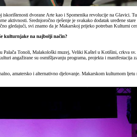
 iskorištenosti dvorane Arte kao i Spomenika revolucije na Glavici. Tu j
turne aktivnosti. Srednjoročno rješenje je svakako dodatak uređene stare
očno gledajući, svi znamo da je Makarskoj prijeko potreban Kulturni cen
aše kulturnjake na najbolji način?
u Palača Tonoli, Malakološki muzej, Veliki Kaštel u Kotišini, crkva sv.
kulturi angažirane su osmišljavanju programa, projekta i manifestacija 
lno, amatersko i alternativno djelovanje. Makarskom kulturnom ljetu mo