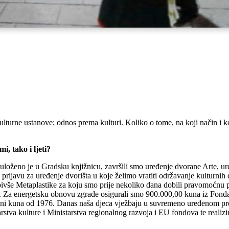
kulturne ustanove; odnos prema kulturi. Koliko o tome, na koji način i 
i, tako i ljeti?
oženo je u Gradsku knjižnicu, završili smo uređenje dvorane Arte, ured
 prijavu za uređenje dvorišta u koje želimo vratiti održavanje kulturnih
bivše Metaplastike za koju smo prije nekoliko dana dobili pravomoćnu 
 Za energetsku obnovu zgrade osigurali smo 900.000,00 kuna iz Fonda z
ila ni kuna od 1976. Danas naša djeca vježbaju u suvremeno uređenom 
tva kulture i Ministarstva regionalnog razvoja i EU fondova te realizira