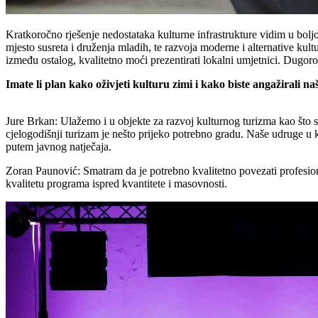
Kratkoročno rješenje nedostataka kulturne infrastrukture vidim u boljoj
mjesto susreta i druženja mladih, te razvoja moderne i alternative kul
između ostalog, kvalitetno moći prezentirati lokalni umjetnici. Dugor
Imate li plan kako oživjeti kulturu zimi i kako biste angažirali n
Jure Brkan: Ulažemo i u objekte za razvoj kulturnog turizma kao što s
cjelogodišnji turizam je nešto prijeko potrebno gradu. Naše udruge u 
putem javnog natječaja.
Zoran Paunović: Smatram da je potrebno kvalitetno povezati profesiona
kvalitetu programa ispred kvantitete i masovnosti.