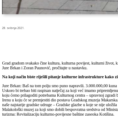
28. svibnja 2021.
Udio
Grad gradom svakako čine kultura, kulturna povijest, kulturni život, 
Jure Brkan i Zoran Paunović, pročitajte u nastavku.
Na koji način biste riješili pitanje kulturne infrastrukture kako zim
Jure Brkan: Baš na tom polju smo puno napravili. 3.000.000,00 kuna ul
Uskoro bi trebao biti raspisan natječaj za koji već imamo pripremljenu
koju ćemo prilagoditi potrebama Kulturnog centra – upravnoj zgradi 
Irenu u koju će se premjestiti dio postava Gradskog muzeja Makarska.
naše najstarije gradske udruge – Gradske glazbe u koje se nije ulož
Malakološki muzej za koji smo dobili bespovratna sredstva od Ministars
turizma: Revitalizaciju kulturno-povijesne baštine zaseoka Kotišina.