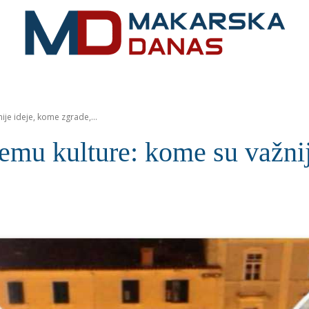
RIVIJERA
VIJESTI
MOZAIK
MAKARSKA
SPOR
je ideje, kome zgrade,...
mu kulture: kome su važnije