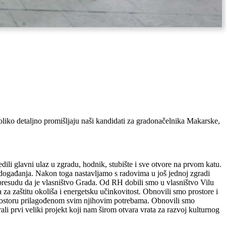
koliko detaljno promišljaju naši kandidati za gradonačelnika Makarske,
ili glavni ulaz u zgradu, hodnik, stubište i sve otvore na prvom katu.
 događanja.
Nakon toga nastavljamo s radovima u još jednoj zgradi
presudu da je vlasništvo Grada. Od RH dobili smo u vlasništvo Vilu
a zaštitu okoliša i energetsku učinkovitost. Obnovili smo prostore i
prostoru prilagođenom svim njihovim potrebama. Obnovili smo
li prvi veliki projekt koji nam širom otvara vrata za razvoj kulturnog