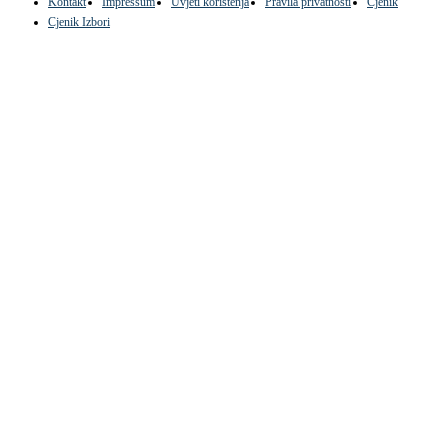
Kontakt
Impressum
Uvjeti korištenja
Pravila privatnosti
Cjenik
Cjenik Izbori