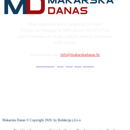
Imate zanimljivu priču, fotografiju ili video?
Pošaljite na Whatsapp ili MMS na broj 099 475 1744,
putem Facebooka ili emaila, podijelit ćemo ju sa tisućama
naših čitatelja
Kontaktirajte nas:
info@makarskadanas.hr
Stock images by Depositphotos
Makarska Danas © Copyright
2026
. by Redakcija j.d.o.o.