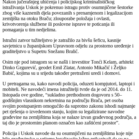
Nakon jučerašnjeg uhićenja i policijskog kriminalističkog
istraživanja Uskok je pokrenuo istragu protiv osumnjičene šestorke
zbog više kaznenih djela povezanih s prenamjenom i legalizacijom
zemljišta na otoku Braču; zlouporabe položaja i ovlasti,
krivotvorenja službene ili poslovne isprave te poticanja ili
pomaganja u tim nedjelima.
Istražni zatvor tužiteljstvo je zatražilo za bivšu šeficu, kasnije
savjetnicu u županijskom Upravnom odjelu za prostorno uređenje i
graditeljstvo u Supetru Snežanu Bralić.
Osim nje pod istragom su se našli i investitor Tonći Kelam, arhitekt
Dinko Grgurević, geodet Emil Zlatar, Antonio Mikačić i Željko
Babić, kojima su u srijedu također pretraženi uredi i domovi.
U pretragama su, kako navodi policija, oduzeti kompjutori, laptopi i
mobiteli. Ne navodeći imena istražitelji tvrde da je od 2014. do 11.
listopada ove godine, “sukladno prethodnom dogovoru s 50–
godišnjim vlasnikom nekretnina na području Brača, pet osoba
svojim postupanjem omogućilo da suprotno zakonu ishodi najmanje
pet rješenja o izvedenom stanju, kojim su legalizirane navodne
građevine na zemljištima koja se nalaze izvan građevnog područja, a
taj dio je prostornim planom označen kao zaštićeni prostor”.
Policija i Uskok navode da su osumnjičeni na zemljištima koje nije
bilo građevinsko u vrijeme legalizacije lažno prikazivali da su na