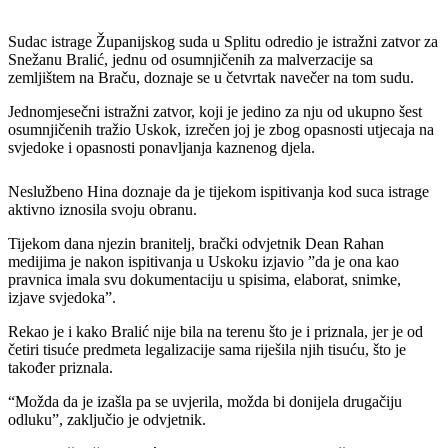
​Sudac istrage Županijskog suda u Splitu odredio je ​istražni ​zatvor za
Snežanu Bralić,​ jednu od osumnjičenih za malverzacije sa
zemljištem na Braču​, doznaje se u četvrtak navečer na ​tom ​sudu.
​Jednomjesečni istražni zatvor, koji je jedino za nju od ukupno šest
osumnjičenih tražio Uskok, izrečen joj je zbog opasnosti utjecaja na
svjedoke i opasnosti ponavljanja kaznenog djela.
Neslužbeno Hina doznaje da je tijekom ispitivanja kod suca istrage
aktivno iznosila svoju obranu.
Tijekom dana njezin branitelj, brački odvjetnik Dean Rahan
medijima je nakon ispitivanja u Uskoku izjavio ​”​da je ona kao
pravnica imala svu dokumentaciju u spisima, elaborat, snimke,
izjave svjedoka​”​.​
Rekao je i kako Bralić nije bila na terenu što je i priznala, jer ​je ​od ​
četiri tisuće predmeta legalizacije sama riješila ​njih tisuću, što je
također priznala.
“Možda da je izašla pa se uvjerila, možda bi donijela drugačiju
odluku”, zaključio je odvjetnik.