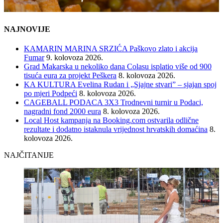
NAJNOVIJE
KAMARIN MARINA SRZIĆA Paškovo zlato i akcija
Fumar
9. kolovoza 2026.
Grad Makarska u nekoliko dana Colasu isplatio više od 900
tisuća eura za projekt Peškera
8. kolovoza 2026.
KA KULTURA Evelina Rudan i „Sjajne stvari” – sjajan spoj
po mjeri Podpeći
8. kolovoza 2026.
CAGEBALL PODACA 3X3 Trodnevni turnir u Podaci,
nagradni fond 2000 eura
8. kolovoza 2026.
Local Host kampanja na Booking.com ostvarila odlične
rezultate i dodatno istaknula vrijednost hrvatskih domaćina
8.
kolovoza 2026.
NAJČITANIJE