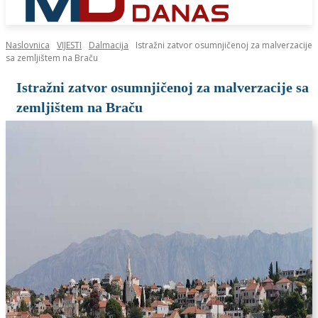
Naslovnica
VIJESTI
Dalmacija
Istražni zatvor osumnjičenoj za malverzacije
sa zemljištem na Braču
Istražni zatvor osumnjičenoj za malverzacije sa
zemljištem na Braču