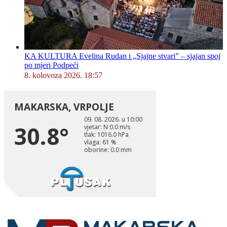
KA KULTURA Evelina Rudan i „Sjajne stvari” – sjajan spoj
po mjeri Podpeći
8. kolovoza 2026. 18:57