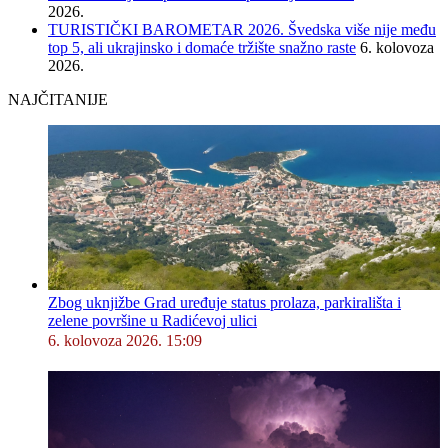
2026.
TURISTIČKI BAROMETAR 2026. Švedska više nije među
top 5, ali ukrajinsko i domaće tržište snažno raste
6. kolovoza
2026.
NAJČITANIJE
Zbog uknjižbe Grad uređuje status prolaza, parkirališta i
zelene površine u Radićevoj ulici
6. kolovoza 2026. 15:09