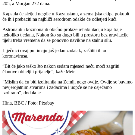
205, a Morgan 272 dana.
Kapsula će sletjeti negdje u Kazahstanu, a zemaljska ekipa pokupit
će ih i prebaciti na najbliži aerodrom odakle će odletjeti kući.
Astronauti i kozmonauti obično prolaze rehabilitaciju koja traje
nekoliko tjedana, Nakon što su dugo bili u prostoru bez gravitacije,
tijelu treba vremena da se ponovno navikne na stalnu silu.
Liječnici ovaj put imaju još jedan zadatak, zaštititi ih od
koronavirusa.
“Bit će jako teško što nakon sedam mjeseci neću moći zagrliti
članove obitelji i prijatelje”, kaže Meir.
“Mislim da ću biti izoliranija na Zemlji nego ovdje. Ovdje se bavimo
nevjerojatnim stvarima i zadacima i uopće se ne osjećamo
izolirano”, dodala je.
Hina, BBC / Foto: Pixabay