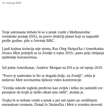
16. travnja 2020.
Troje astronauta trebalo bi se u petak vratiti s Međunarodne
svemirske postaje (ISS), na posve drukčiji planet koji su napustili
prošle godine, piše u četvrtak BBC.
Ljudi kojima izolacija nije strana, Rus Oleg Skripočka i Amerikanka
Jessica Meir poletjeli su sa Zemlje u rujnu 2019., puno prije izbijanja
epidemije koronavirusa.
Još jedan Amerikanac, Andrew Morgan na ISS-u je od srpnja 2019.
“Posve je nadrealno to što se događa dolje, na Zemlji”, rekla je
nedavno Meir novinarima tijekom video konferencije.
“Zemlja odavde izgleda predivno kao uvijek i teško mi zamisliti sve
promjene do kojih je došlo otkad smo otišli”, dodala je.
Trojka bi se trebala vratiti u petak u pet sati ujutro po središnjem
europskom vremenu. Dotad će Skripočka i Meir u svemiru provesti