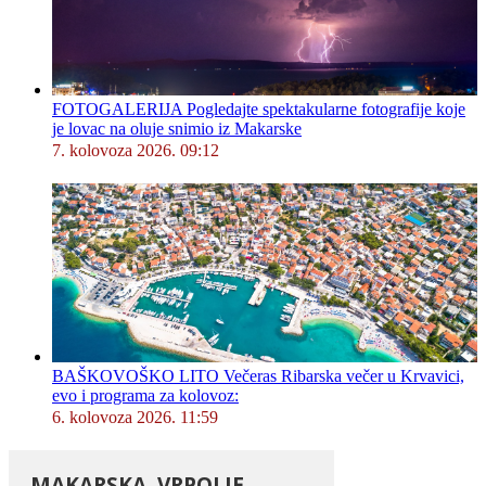
FOTOGALERIJA Pogledajte spektakularne fotografije koje
je lovac na oluje snimio iz Makarske
7. kolovoza 2026. 09:12
BAŠKOVOŠKO LITO Večeras Ribarska večer u Krvavici,
evo i programa za kolovoz:
6. kolovoza 2026. 11:59