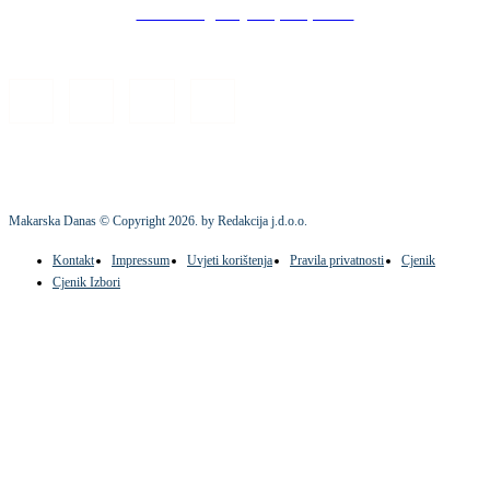
Stock images by Depositphotos
Makarska Danas © Copyright
2026
. by Redakcija j.d.o.o.
Kontakt
Impressum
Uvjeti korištenja
Pravila privatnosti
Cjenik
Cjenik Izbori