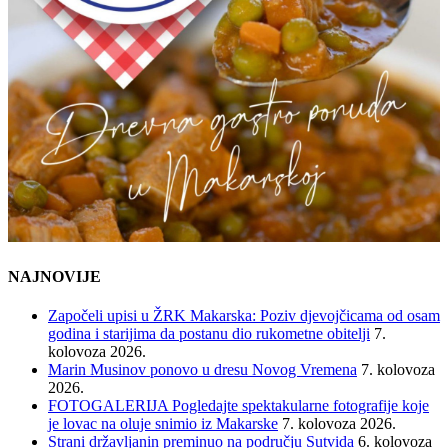
NAJNOVIJE
Započeli upisi u ŽRK Makarska: Poziv djevojčicama od osam
godina i starijima da postanu dio rukometne obitelji
7.
kolovoza 2026.
Marin Musinov ponovo u dresu Novog Vremena
7. kolovoza
2026.
FOTOGALERIJA Pogledajte spektakularne fotografije koje
je lovac na oluje snimio iz Makarske
7. kolovoza 2026.
Strani državljanin preminuo na području Sutvida
6. kolovoza