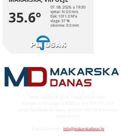
Imate zanimljivu priču, fotografiju ili video?
Pošaljite na Whatsapp ili MMS na broj 099 475 1744,
putem Facebooka ili emaila, podijelit ćemo ju sa tisućama
naših čitatelja
Kontaktirajte nas:
info@makarskadanas.hr