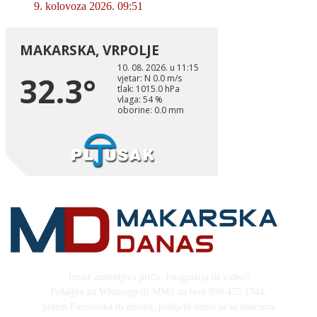
9. kolovoza 2026. 09:51
Imate zanimljivu priču, fotografiju ili video?
Pošaljite na Whatsapp ili MMS na broj 099 475 1744,
putem Facebooka ili emaila, podijelit ćemo ju sa tisućama