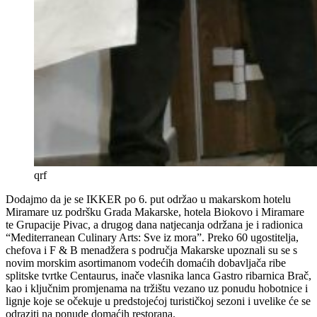
qrf
Dodajmo da je se IKKER po 6. put održao u makarskom hotelu
Miramare uz podršku Grada Makarske, hotela Biokovo i Miramare
te Grupacije Pivac, a drugog dana natjecanja održana je i radionica
“Mediterranean Culinary Arts: Sve iz mora”. Preko 60 ugostitelja,
chefova i F & B menadžera s područja Makarske upoznali su se s
novim morskim asortimanom vodećih domaćih dobavljača ribe
splitske tvrtke Centaurus, inače vlasnika lanca Gastro ribarnica Brač,
kao i ključnim promjenama na tržištu vezano uz ponudu hobotnice i
lignje koje se očekuje u predstojećoj turističkoj sezoni i uvelike će se
odraziti na ponude domaćih restorana.