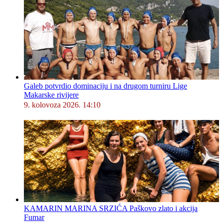
Galeb potvrdio dominaciju i na drugom turniru Lige
Makarske rivijere
9. kolovoza 2026. 14:10
KAMARIN MARINA SRZIĆA Paškovo zlato i akcija
Fumar