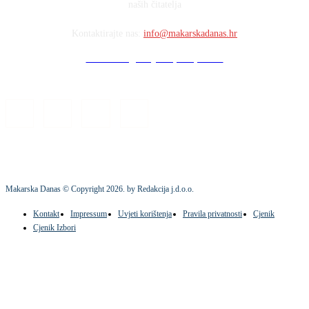
naših čitatelja
Kontaktirajte nas:
info@makarskadanas.hr
Stock images by Depositphotos
Makarska Danas © Copyright
2026
. by Redakcija j.d.o.o.
Kontakt
Impressum
Uvjeti korištenja
Pravila privatnosti
Cjenik
Cjenik Izbori