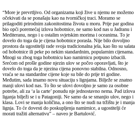
“More je prevrtljivo. Od organizama koji žive u njemu ne možemo
očekivati da se ponašaju kao na tvorničkoj traci. Moramo se
prilagoditi prirodnim zakonitostima života u moru. Prije par godina
bio opći poremećaj izlova hobotnice, ne samo kod nas u Jadranu i
Mediteranu, nego i u ostalim svjetskim morima i oceanima. To je
dovelo do toga da je cijena hobotnice porasla. Nije bilo dovoljno
prostora da ugostitelji rade svoja tradicionalna jela, kao što su salata
od hobotnice ili peke po nekim standardnim, popularnim cijenama.
Mnogi su zbog toga hobotnicu kao namirnicu potpuno izbacili.
Srećom od prošle godine njezin ulov se počeo oporavljati, što je
dovelo do toga da je njezina cijena ponovno stabilna. Odnosno,
vraća se na standardne cijene koje su bile do prije tri godine.
Međutim, sada imamo novu situaciju s lignjama. Bilježe se znatno
manji ulovi kod nas. To što se ulovi dovoljno je samo za osobne
potrebe, ali za ‘a la carte’ ponudu nje jednostavno nema. Pad izlova
liganja bilježi se i u Patagoniji. Ne samo da se smanjio ulov, nego i
klasa. Lovi se manja količina, a ono što se nudi na tržištu je i manja
lignja. To će dovesti do poskupljenja namirnice, a ugostitelji će
morati tražiti alternativu” – naveo je Bartulović.