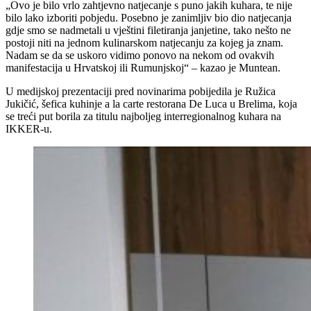
„Ovo je bilo vrlo zahtjevno natjecanje s puno jakih kuhara, te nije
bilo lako izboriti pobjedu. Posebno je zanimljiv bio dio natjecanja
gdje smo se nadmetali u vještini filetiranja janjetine, tako nešto ne
postoji niti na jednom kulinarskom natjecanju za kojeg ja znam.
Nadam se da se uskoro vidimo ponovo na nekom od ovakvih
manifestacija u Hrvatskoj ili Rumunjskoj“ – kazao je Muntean.
U medijskoj prezentaciji pred novinarima pobijedila je Ružica
Jukičić, šefica kuhinje a la carte restorana De Luca u Brelima, koja
se treći put borila za titulu najboljeg interregionalnog kuhara na
IKKER-u.