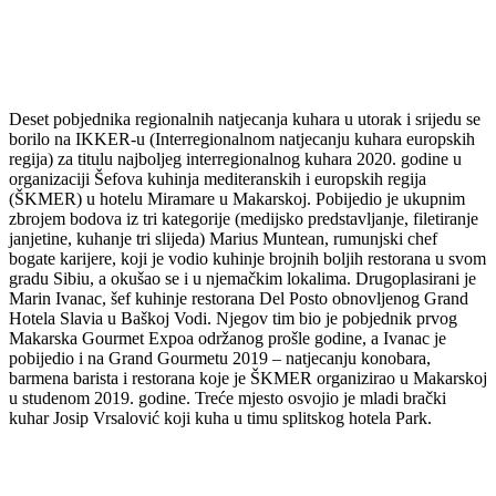
Deset pobjednika regionalnih natjecanja kuhara u utorak i srijedu se
borilo na IKKER-u (Interregionalnom natjecanju kuhara europskih
regija) za titulu najboljeg interregionalnog kuhara 2020. godine u
organizaciji Šefova kuhinja mediteranskih i europskih regija
(ŠKMER) u hotelu Miramare u Makarskoj. Pobijedio je ukupnim
zbrojem bodova iz tri kategorije (medijsko predstavljanje, filetiranje
janjetine, kuhanje tri slijeda) Marius Muntean, rumunjski chef
bogate karijere, koji je vodio kuhinje brojnih boljih restorana u svom
gradu Sibiu, a okušao se i u njemačkim lokalima. Drugoplasirani je
Marin Ivanac, šef kuhinje restorana Del Posto obnovljenog Grand
Hotela Slavia u Baškoj Vodi. Njegov tim bio je pobjednik prvog
Makarska Gourmet Expoa održanog prošle godine, a Ivanac je
pobijedio i na Grand Gourmetu 2019 – natjecanju konobara,
barmena barista i restorana koje je ŠKMER organizirao u Makarskoj
u studenom 2019. godine. Treće mjesto osvojio je mladi brački
kuhar Josip Vrsalović koji kuha u timu splitskog hotela Park.