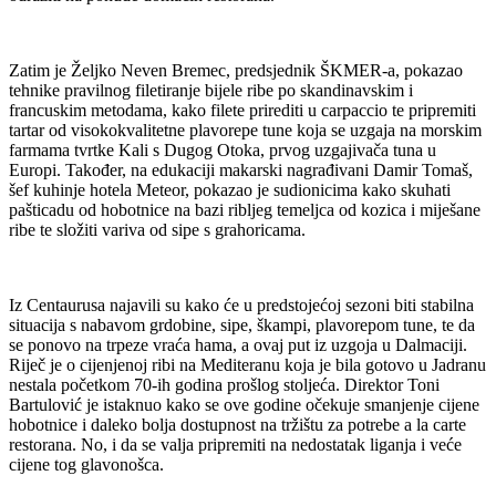
Zatim je Željko Neven Bremec, predsjednik ŠKMER-a, pokazao
tehnike pravilnog filetiranje bijele ribe po skandinavskim i
francuskim metodama, kako filete prirediti u carpaccio te pripremiti
tartar od visokokvalitetne plavorepe tune koja se uzgaja na morskim
farmama tvrtke Kali s Dugog Otoka, prvog uzgajivača tuna u
Europi. Također, na edukaciji makarski nagrađivani Damir Tomaš,
šef kuhinje hotela Meteor, pokazao je sudionicima kako skuhati
pašticadu od hobotnice na bazi ribljeg temeljca od kozica i miješane
ribe te složiti variva od sipe s grahoricama.
Iz Centaurusa najavili su kako će u predstojećoj sezoni biti stabilna
situacija s nabavom grdobine, sipe, škampi, plavorepom tune, te da
se ponovo na trpeze vraća hama, a ovaj put iz uzgoja u Dalmaciji.
Riječ je o cijenjenoj ribi na Mediteranu koja je bila gotovo u Jadranu
nestala početkom 70-ih godina prošlog stoljeća. Direktor Toni
Bartulović je istaknuo kako se ove godine očekuje smanjenje cijene
hobotnice i daleko bolja dostupnost na tržištu za potrebe a la carte
restorana. No, i da se valja pripremiti na nedostatak liganja i veće
cijene tog glavonošca.