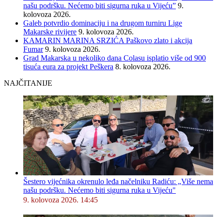
našu podršku. Nećemo biti sigurna ruka u Vijeću”
9.
kolovoza 2026.
Galeb potvrdio dominaciju i na drugom turniru Lige
Makarske rivijere
9. kolovoza 2026.
KAMARIN MARINA SRZIĆA Paškovo zlato i akcija
Fumar
9. kolovoza 2026.
Grad Makarska u nekoliko dana Colasu isplatio više od 900
tisuća eura za projekt Peškera
8. kolovoza 2026.
NAJČITANIJE
Šestero vijećnika okrenulo leđa načelniku Radiću: „Više nema
našu podršku. Nećemo biti sigurna ruka u Vijeću"
9. kolovoza 2026. 14:45