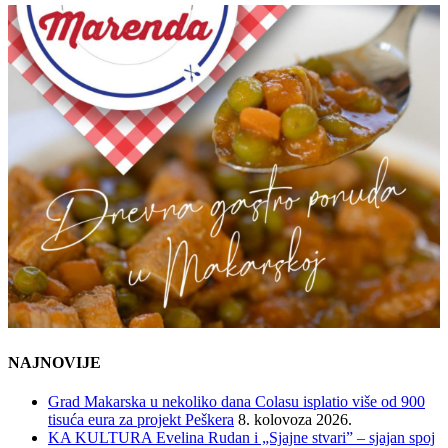
NAJNOVIJE
Grad Makarska u nekoliko dana Colasu isplatio više od 900
tisuća eura za projekt Peškera
8. kolovoza 2026.
KA KULTURA Evelina Rudan i „Sjajne stvari” – sjajan spoj