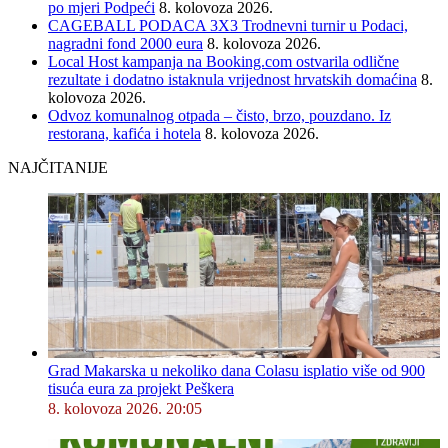
po mjeri Podpeći
8. kolovoza 2026.
CAGEBALL PODACA 3X3 Trodnevni turnir u Podaci,
nagradni fond 2000 eura
8. kolovoza 2026.
Local Host kampanja na Booking.com ostvarila odlične
rezultate i dodatno istaknula vrijednost hrvatskih domaćina
8.
kolovoza 2026.
Odvoz komunalnog otpada – čisto, brzo, pouzdano. Iz
restorana, kafića i hotela
8. kolovoza 2026.
NAJČITANIJE
Grad Makarska u nekoliko dana Colasu isplatio više od 900
tisuća eura za projekt Peškera
8. kolovoza 2026. 20:05