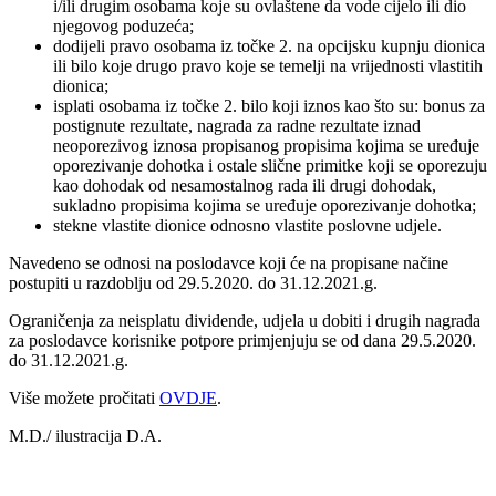
i/ili drugim osobama koje su ovlaštene da vode cijelo ili dio
njegovog poduzeća;
dodijeli pravo osobama iz točke 2. na opcijsku kupnju dionica
ili bilo koje drugo pravo koje se temelji na vrijednosti vlastitih
dionica;
isplati osobama iz točke 2. bilo koji iznos kao što su: bonus za
postignute rezultate, nagrada za radne rezultate iznad
neoporezivog iznosa propisanog propisima kojima se uređuje
oporezivanje dohotka i ostale slične primitke koji se oporezuju
kao dohodak od nesamostalnog rada ili drugi dohodak,
sukladno propisima kojima se uređuje oporezivanje dohotka;
stekne vlastite dionice odnosno vlastite poslovne udjele.
Navedeno se odnosi na poslodavce koji će na propisane načine
postupiti u razdoblju od 29.5.2020. do 31.12.2021.g.
Ograničenja za neisplatu dividende, udjela u dobiti i drugih nagrada
za poslodavce korisnike potpore primjenjuju se od dana 29.5.2020.
do 31.12.2021.g.
Više možete pročitati
OVDJE
.
M.D./ ilustracija D.A.