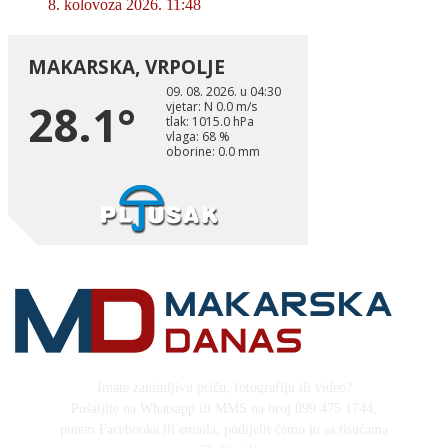
8. kolovoza 2026. 11:48
Imate zanimljivu priču, fotografiju ili video?
Pošaljite na Whatsapp ili MMS na broj 099 475 1744,
putem Facebooka ili emaila, podijelit ćemo ju sa tisućama