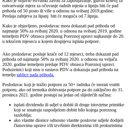
Kako je objavio Hrvatski zavod za zapošljavanje, glavni kriterij za
ostvarivanje mjera za očuvanje radnih mjesta u lipnju biti će pad
prihoda od 50 posto ili više u odnosu na svibanj 2019.godine.
Predaja zahtjeva za lipanj biti će moguća od 7.lipnja.
Kako je objavljeno, poslodavac mora dokazati pad prihoda od
najmanje 50% za svibanj 2020. u odnosu na svibanj 2019. godine
temeljem PDV obrasca predanog Poreznoj upravi najkasnije do 20.
u tekućem mjesecu u kojem dospijeva isplata potpore.
Ako poslodavac posluje kraće od 12 mjeseci, treba dokazati pad
prihoda od najmanje 50% za svibanj 2020. u odnosu na veljaču
2020. godine temeljem predaje PDV obrasca Poreznoj upravi.
Poduzetnici koji nisu u sustavu PDV-a dokazuju pad prihoda na
temelju
tablice pada prihoda.
Poslodavac koji je tražio potporu za 50+ radnika će morati vratiti
potporu, ako od trenutka dobivanja potpore pa do zaključno do 31.
prosinca 2021. godine postupi na jedan od slijedećih načina:
isplati dividendu ili udjel u dobiti ili druge istovjetne primitke
koji se smatraju raspodjelom dobiti bilo kojega poreznog
razdoblja;
ako vlastite dionice odnosno vlastite poslovne udjele dodijeli
članovima uprave i/ili izvršnim direktorima i/ili prokuristima