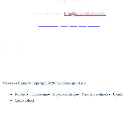
naših čitatelja
Kontaktirajte nas:
info@makarskadanas.hr
Stock images by Depositphotos
Makarska Danas © Copyright
2026
. by Redakcija j.d.o.o.
Kontakt
Impressum
Uvjeti korištenja
Pravila privatnosti
Cjenik
Cjenik Izbori