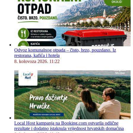
Odvoz komunalnog otpada – čisto, brzo, pouzdano. Iz
restorana, kafića i hotela
8. kolovoza 2026. 11:22
Local Host kampanja na Booking.com ostvarila odlične
rezultate i dodatno istaknula vrijednost hrvatskih domaćina