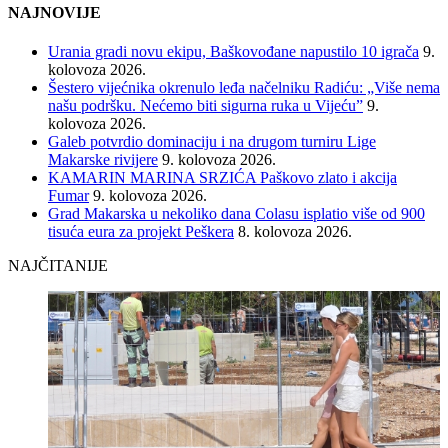
NAJNOVIJE
Urania gradi novu ekipu, Baškovođane napustilo 10 igrača
9.
kolovoza 2026.
Šestero vijećnika okrenulo leđa načelniku Radiću: „Više nema
našu podršku. Nećemo biti sigurna ruka u Vijeću”
9.
kolovoza 2026.
Galeb potvrdio dominaciju i na drugom turniru Lige
Makarske rivijere
9. kolovoza 2026.
KAMARIN MARINA SRZIĆA Paškovo zlato i akcija
Fumar
9. kolovoza 2026.
Grad Makarska u nekoliko dana Colasu isplatio više od 900
tisuća eura za projekt Peškera
8. kolovoza 2026.
NAJČITANIJE