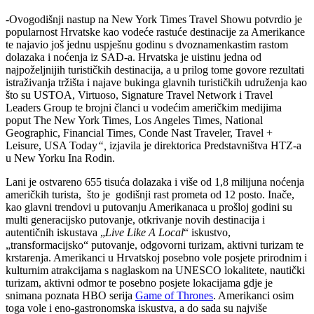
-Ovogodišnji nastup na New York Times Travel Showu potvrdio je
popularnost Hrvatske kao vodeće rastuće destinacije za Amerikance
te najavio još jednu uspješnu godinu s dvoznamenkastim rastom
dolazaka i noćenja iz SAD-a. Hrvatska je uistinu jedna od
najpoželjnijih turističkih destinacija, a u prilog tome govore rezultati
istraživanja tržišta i najave bukinga glavnih turističkih udruženja kao
što su USTOA, Virtuoso, Signature Travel Network i Travel
Leaders Group te brojni članci u vodećim američkim medijima
poput The New York Times, Los Angeles Times, National
Geographic, Financial Times, Conde Nast Traveler, Travel +
Leisure, USA Today
“,
izjavila je direktorica Predstavništva HTZ-a
u New Yorku Ina Rodin.
Lani je ostvareno 655 tisuća dolazaka i više od 1,8 milijuna noćenja
američkih turista, što je godišnji rast prometa od 12 posto. Inače,
kao glavni trendovi u putovanju Amerikanaca u prošloj godini su
multi generacijsko putovanje, otkrivanje novih destinacija i
autentičnih iskustava „
Live Like A Local
“ iskustvo,
„transformacijsko“ putovanje, odgovorni turizam, aktivni turizam te
krstarenja. Amerikanci u Hrvatskoj posebno vole posjete prirodnim i
kulturnim atrakcijama s naglaskom na UNESCO lokalitete, nautički
turizam, aktivni odmor te posebno posjete lokacijama gdje je
snimana poznata HBO serija
Game of Thrones
. Amerikanci osim
toga vole i eno-gastronomska iskustva, a do sada su najviše