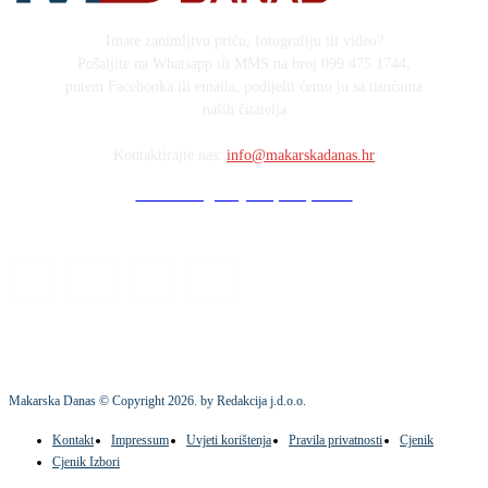
Imate zanimljivu priču, fotografiju ili video?
Pošaljite na Whatsapp ili MMS na broj 099 475 1744,
putem Facebooka ili emaila, podijelit ćemo ju sa tisućama
naših čitatelja
Kontaktirajte nas:
info@makarskadanas.hr
Stock images by Depositphotos
Makarska Danas © Copyright
2026
. by Redakcija j.d.o.o.
Kontakt
Impressum
Uvjeti korištenja
Pravila privatnosti
Cjenik
Cjenik Izbori