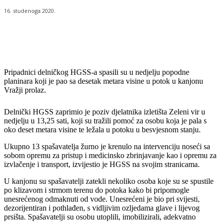
16. studenoga 2020.
Pripadnici delničkog HGSS-a spasili su u nedjelju popodne
planinara koji je pao sa desetak metara visine u potok u kanjonu
Vražji prolaz.
Delnički HGSS zaprimio je poziv djelatnika izletišta Zeleni vir u
nedjelju u 13,25 sati, koji su tražili pomoć za osobu koja je pala s
oko deset metara visine te ležala u potoku u besvjesnom stanju.
Ukupno 13 spašavatelja žurno je krenulo na intervenciju noseći sa
sobom opremu za pristup i medicinsko zbrinjavanje kao i opremu za
izvlačenje i transport, izvijestio je HGSS na svojim stranicama.
U kanjonu su spašavatelji zatekli nekoliko osoba koje su se spustile
po klizavom i strmom terenu do potoka kako bi pripomogle
unesrećenog odmaknuti od vode. Unesrećeni je bio pri svijesti,
dezorijentiran i pothlađen, s vidljivim ozljedama glave i lijevog
prsišta. Spašavatelji su osobu utoplili, imobilizirali, adekvatno