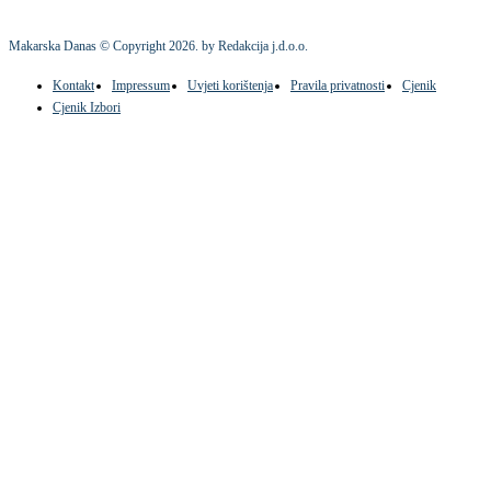
Makarska Danas © Copyright
2026
. by Redakcija j.d.o.o.
Kontakt
Impressum
Uvjeti korištenja
Pravila privatnosti
Cjenik
Cjenik Izbori