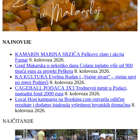
NAJNOVIJE
KAMARIN MARINA SRZIĆA Paškovo zlato i akcija
Fumar
9. kolovoza 2026.
Grad Makarska u nekoliko dana Colasu isplatio više od 900
tisuća eura za projekt Peškera
8. kolovoza 2026.
KA KULTURA Evelina Rudan i „Sjajne stvari” – sjajan spoj
po mjeri Podpeći
8. kolovoza 2026.
CAGEBALL PODACA 3X3 Trodnevni turnir u Podaci,
nagradni fond 2000 eura
8. kolovoza 2026.
Local Host kampanja na Booking.com ostvarila odlične
rezultate i dodatno istaknula vrijednost hrvatskih domaćina
8.
kolovoza 2026.
NAJČITANIJE