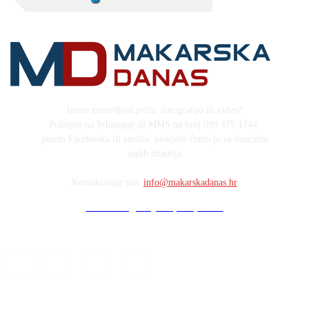
Imate zanimljivu priču, fotografiju ili video?
Pošaljite na Whatsapp ili MMS na broj 099 475 1744,
putem Facebooka ili emaila, podijelit ćemo ju sa tisućama
naših čitatelja
Kontaktirajte nas:
info@makarskadanas.hr
Stock images by Depositphotos