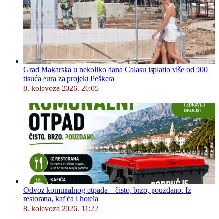
Grad Makarska u nekoliko dana Colasu isplatio više od 900
tisuća eura za projekt Peškera
8. kolovoza 2026. 20:05
Odvoz komunalnog otpada – čisto, brzo, pouzdano. Iz
restorana, kafića i hotela
8. kolovoza 2026. 11:22