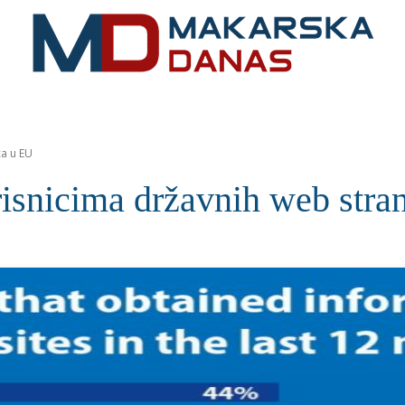
RIVIJERA
VIJESTI
MOZAIK
MAKARSKA
SPOR
ca u EU
isnicima državnih web stra