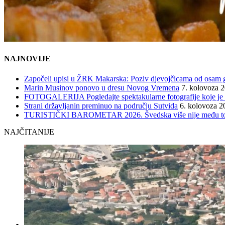
NAJNOVIJE
Započeli upisi u ŽRK Makarska: Poziv djevojčicama od osam god
Marin Musinov ponovo u dresu Novog Vremena
7. kolovoza 
FOTOGALERIJA Pogledajte spektakularne fotografije koje je l
Strani državljanin preminuo na području Sutvida
6. kolovoza 2
TURISTIČKI BAROMETAR 2026. Švedska više nije među top 5, 
NAJČITANIJE