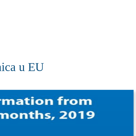
KOLUMNE
MORE
T
nica u EU