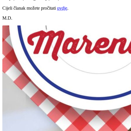
Cijeli članak možete pročitati
ovdje
.
M.D.