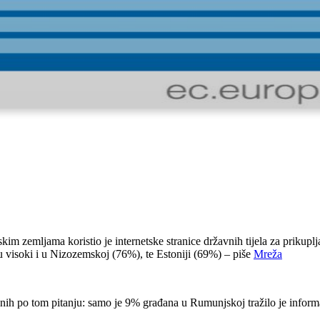
skim zemljama koristio je internetske stranice državnih tijela za prik
su visoki i u Nizozemskoj (76%), te Estoniji (69%) – piše
Mreža
ranih po tom pitanju: samo je 9% građana u Rumunjskoj tražilo je informa