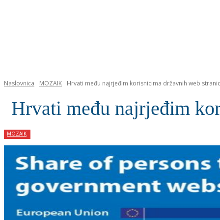
NASLOVNICA
Naslovnica
MOZAIK
Hrvati među najrjeđim korisnicima državnih web strani
Hrvati među najrjeđim kor
MOZAIK