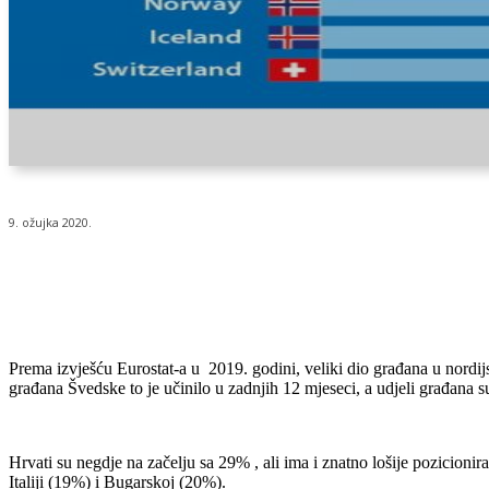
9. ožujka 2020.
Udio
Prema izvješću Eurostat-a u 2019. godini, veliki dio građana u nordij
građana Švedske to je učinilo u zadnjih 12 mjeseci, a udjeli građana 
Hrvati su negdje na začelju sa 29% , ali ima i znatno lošije pozicioni
Italiji (19%) i Bugarskoj (20%).