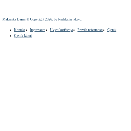
Makarska Danas © Copyright
2026
. by Redakcija j.d.o.o.
Kontakt
Impressum
Uvjeti korištenja
Pravila privatnosti
Cjenik
Cjenik Izbori