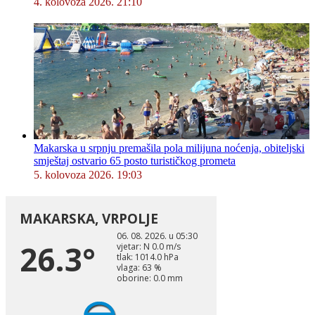
4. kolovoza 2026. 21:10
Makarska u srpnju premašila pola milijuna noćenja, obiteljski
smještaj ostvario 65 posto turističkog prometa
5. kolovoza 2026. 19:03