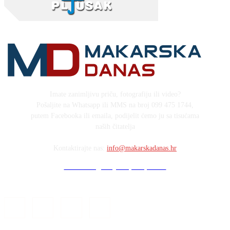
Imate zanimljivu priču, fotografiju ili video?
Pošaljite na Whatsapp ili MMS na broj 099 475 1744,
putem Facebooka ili emaila, podijelit ćemo ju sa tisućama
naših čitatelja
Kontaktirajte nas:
info@makarskadanas.hr
Stock images by Depositphotos