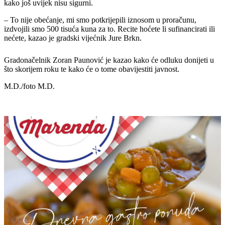
kako još uvijek nisu sigurni.
– To nije obećanje, mi smo potkrijepili iznosom u proračunu,
izdvojili smo 500 tisuća kuna za to. Recite hoćete li sufinancirati ili
nećete, kazao je gradski vijećnik Jure Brkn.
Gradonačelnik Zoran Paunović je kazao kako će odluku donijeti u
što skorijem roku te kako će o tome obavijestiti javnost.
M.D./foto M.D.