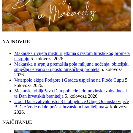
NAJNOVIJE
Makarska rivijera među rijetkima s rastom turističkog prometa
u srpnju
5. kolovoza 2026.
Makarska u srpnju premašila pola milijuna noćenja, obiteljski
smještaj ostvario 65 posto turističkog prometa
5. kolovoza
2026.
Vaterpolo ekipe Podgore i Gradca uspješne na Ploče Cupu
5.
kolovoza 2026.
Makarska obilježava Dan pobjede i domovinske zahvalnosti
te Dan hrvatskih branitelja
5. kolovoza 2026.
Uoči Dana zahvalnosti i 31. obljetnice Oluje Općinsko vijeće
Baške Vode odalo počast hrvatskim braniteljima
4. kolovoza
2026.
NAJČITANIJE