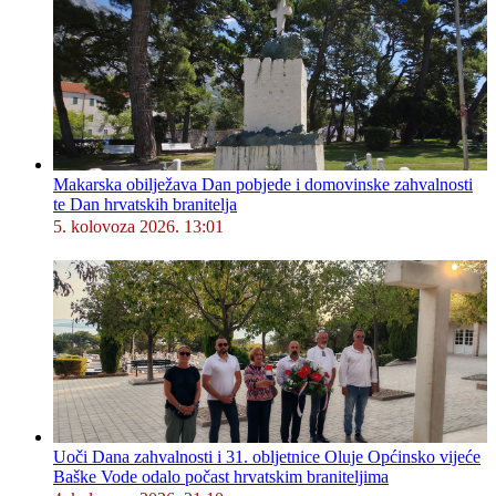
Makarska obilježava Dan pobjede i domovinske zahvalnosti
te Dan hrvatskih branitelja
5. kolovoza 2026. 13:01
Uoči Dana zahvalnosti i 31. obljetnice Oluje Općinsko vijeće
Baške Vode odalo počast hrvatskim braniteljima