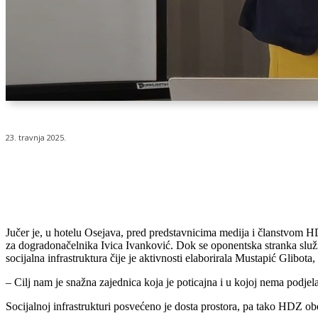
23. travnja 2025.
Udio
Jučer je, u hotelu Osejava, pred predstavnicima medija i članstvom H
za dogradonačelnika Ivica Ivanković. Dok se oponentska stranka služi t
socijalna infrastruktura čije je aktivnosti elaborirala Mustapić Glibota
– Cilj nam je snažna zajednica koja je poticajna i u kojoj nema podjela
Socijalnoj infrastrukturi posvećeno je dosta prostora, pa tako HDZ o