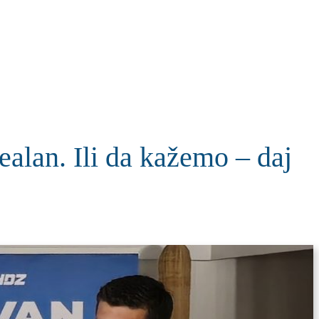
KOLUMNE
MORE
T
alan. Ili da kažemo – daj