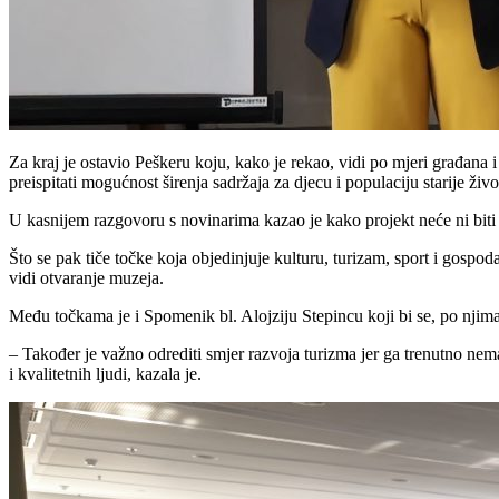
Za kraj je ostavio Peškeru koju, kako je rekao, vidi po mjeri građana i 
preispitati mogućnost širenja sadržaja za djecu i populaciju starije ži
U kasnijem razgovoru s novinarima kazao je kako projekt neće ni biti 
Što se pak tiče točke koja objedinjuje kulturu, turizam, sport i gospod
vidi otvaranje muzeja.
Među točkama je i Spomenik bl. Alojziju Stepincu koji bi se, po nji
– Također je važno odrediti smjer razvoja turizma jer ga trenutno ne
i kvalitetnih ljudi, kazala je.