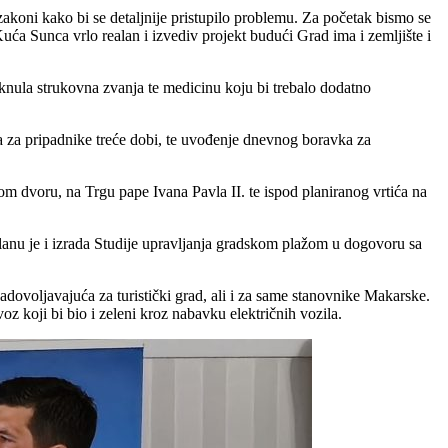
 zakoni kako bi se detaljnije pristupilo problemu. Za početak bismo se
Kuća Sunca vrlo realan i izvediv projekt budući Grad ima i zemljište i
taknula strukovna zvanja te medicinu koju bi trebalo dodatno
aga za pripadnike treće dobi, te uvođenje dnevnog boravka za
om dvoru, na Trgu pape Ivana Pavla II. te ispod planiranog vrtića na
planu je i izrada Studije upravljanja gradskom plažom u dogovoru sa
adovoljavajuća za turistički grad, ali i za same stanovnike Makarske.
oz koji bi bio i zeleni kroz nabavku električnih vozila.