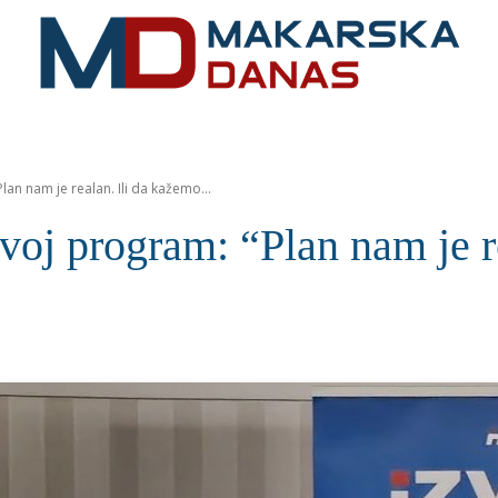
RIVIJERA
VIJESTI
MOZAIK
MAKARSKA
SPOR
an nam je realan. Ili da kažemo...
voj program: “Plan nam je re