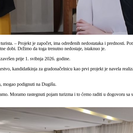
turista. – Projekt je započet, ima određenih nedostataka i prednosti. Pot
votne dobi. Držimo da toga trenutno nedostaje, istaknuo je.
završen prije 1. svibnja 2026. godine.
arstvo, kandidatkinja za gradonačelnicu kao prvi projekt je navela realiz
ma, mogao podignuti na Dugišu.
mamo. Moramo rastegnuti pojam turizma i to ćemo raditi u dogovoru sa st