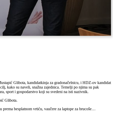
 Mustapić Glibota, kandidatkinja za gradonačelnicu, i HDZ-ov kandidat
cilj, kako su naveli, snažna zajednica. Temelji po njima su pak
ra, sport i gospodarstvo koji su svedeni na isti nazivnik.
pić Glibota.
žnju prema besplatnom vrtiću, vaučere za laptope za brucoše…