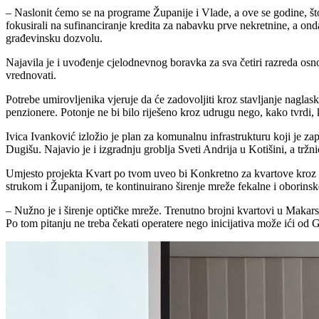
– Naslonit ćemo se na programe Županije i Vlade, a ove se godine, što 
fokusirali na sufinanciranje kredita za nabavku prve nekretnine, a onda
građevinsku dozvolu.
Najavila je i uvođenje cjelodnevnog boravka za sva četiri razreda osno
vrednovati.
Potrebe umirovljenika vjeruje da će zadovoljiti kroz stavljanje naglas
penzionere. Potonje ne bi bilo riješeno kroz udrugu nego, kako tvrdi,
Ivica Ivanković izložio je plan za komunalnu infrastrukturu koji je z
Dugišu. Najavio je i izgradnju groblja Sveti Andrija u Kotišini, a tržn
Umjesto projekta Kvart po tvom uveo bi Konkretno za kvartove kroz ko
strukom i Županijom, te kontinuirano širenje mreže fekalne i oborins
– Nužno je i širenje optičke mreže. Trenutno brojni kvartovi u Makarsk
Po tom pitanju ne treba čekati operatere nego inicijativa može ići od G