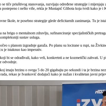
se tiče priuštivog stanovanja, razvijaju određene strategije i mijenjaju
 postepeno i nešto više, rekla je Mustapić Glibota koja tvrdi kako je i 
vne škole, te posebno strategije glede deficitarnih zanimanja. Tu je is
ka na brigu o mentalnom zdravlju, sufinanciranje specijalističkih pretr
 kompleksniji sustav usluga.
apočeo s planom izgradnje garaža. Po planu su locirane u rupi, na Živkin
icu je istaknuo kao imperativ.
ji bi se odrađivali, kako veli, konkretnti a ne kozmetički zahvati. U 
ke odvodnje.
oj imaju brzinu o svega 5 do 20 gigabajta po sekundi i ta je brzina nez
rada, rekao je Ivanković dodajući kako je nužan i kvalitetan javni prijev