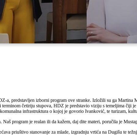
DZ-a, predstavljen izborni program ove stranke. Izložili su ga Martina
erminom četiriju stupova, HDZ je predstavio viziju s temeljima čiji je 
, komunalna infrastruktura o kojoj je govorio Ivanković, te turizam, kultu
. Naš program je realan ili da kažem, daj dite materi, poručila je Musta
bećava priuštivo stanovanje za mlade, izgradnju vrtića na Dugišu te te