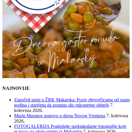
NAJNOVIJE
Započeli upisi u ŽRK Makarska: Poziv djevojčicama od osam
godina i starijima da postanu dio rukometne obitelji
7.
kolovoza 2026.
Marin Musinov ponovo u dresu Novog Vremena
7. kolovoza
2026.
FOTOGALERIJA Pogledajte spektakularne fotografije koje
je lovac na oluje snimio iz Makarske
7. kolovoza 2026.