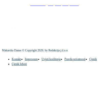
Stock images by Depositphotos
Makarska Danas © Copyright
2026
. by Redakcija j.d.o.o.
Kontakt
Impressum
Uvjeti korištenja
Pravila privatnosti
Cjenik
Cjenik Izbori