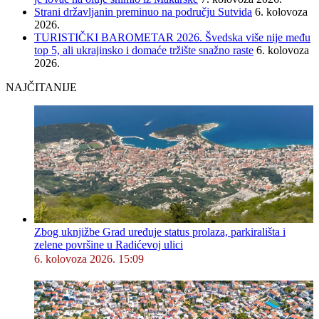
Strani državljanin preminuo na području Sutvida
6. kolovoza
2026.
TURISTIČKI BAROMETAR 2026. Švedska više nije među
top 5, ali ukrajinsko i domaće tržište snažno raste
6. kolovoza
2026.
NAJČITANIJE
Zbog uknjižbe Grad uređuje status prolaza, parkirališta i
zelene površine u Radićevoj ulici
6. kolovoza 2026. 15:09