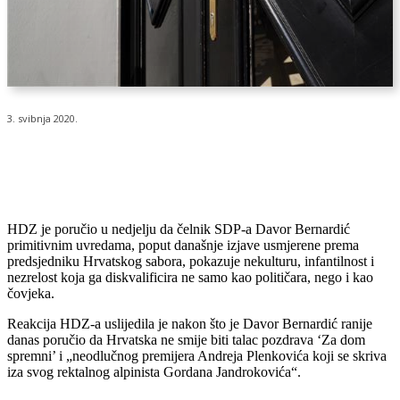
3. svibnja 2020.
HDZ je poručio u nedjelju da čelnik SDP-a Davor Bernardić
primitivnim uvredama, poput današnje izjave usmjerene prema
predsjedniku Hrvatskog sabora, pokazuje nekulturu, infantilnost i
nezrelost koja ga diskvalificira ne samo kao političara, nego i kao
čovjeka.
Reakcija HDZ-a uslijedila je nakon što je Davor Bernardić ranije
danas poručio da Hrvatska ne smije biti talac pozdrava ‘Za dom
spremni’ i „neodlučnog premijera Andreja Plenkovića koji se skriva
iza svog rektalnog alpinista Gordana Jandrokovića“.