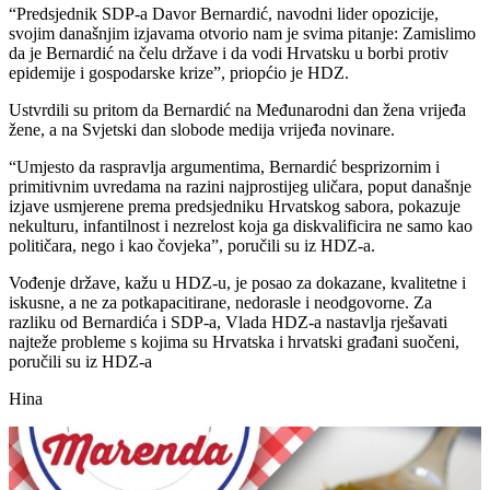
“Predsjednik SDP-a Davor Bernardić, navodni lider opozicije,
svojim današnjim izjavama otvorio nam je svima pitanje: Zamislimo
da je Bernardić na čelu države i da vodi Hrvatsku u borbi protiv
epidemije i gospodarske krize”, priopćio je HDZ.
Ustvrdili su pritom da Bernardić na Međunarodni dan žena vrijeđa
žene, a na Svjetski dan slobode medija vrijeđa novinare.
“Umjesto da raspravlja argumentima, Bernardić besprizornim i
primitivnim uvredama na razini najprostijeg uličara, poput današnje
izjave usmjerene prema predsjedniku Hrvatskog sabora, pokazuje
nekulturu, infantilnost i nezrelost koja ga diskvalificira ne samo kao
političara, nego i kao čovjeka”, poručili su iz HDZ-a.
Vođenje države, kažu u HDZ-u, je posao za dokazane, kvalitetne i
iskusne, a ne za potkapacitirane, nedorasle i neodgovorne. Za
razliku od Bernardića i SDP-a, Vlada HDZ-a nastavlja rješavati
najteže probleme s kojima su Hrvatska i hrvatski građani suočeni,
poručili su iz HDZ-a
Hina