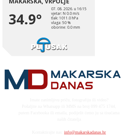
Imate zanimljivu priču, fotografiju ili video?
Pošaljite na Whatsapp ili MMS na broj 099 475 1744,
putem Facebooka ili emaila, podijelit ćemo ju sa tisućama
naših čitatelja
Kontaktirajte nas:
info@makarskadanas.hr