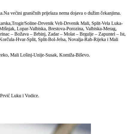
.Na većini graničnih prijelaza nema dojava o dužim čekanjima.
karska,Trogir/Soline-Drvenik Veli-Drvenik Mali, Split-Vela Luka-
Mišnjak, Lopar-Valbiska, Brestova-Porozina, Valbiska-Merag,
rinac – Božava – Brbinj, Zadar – Molat – Brgulje – Zapuntel – Ist,
Korčula-Hvar-Split, Split-Bol-Jelsa, Novalja-Rab-Rijeka i Mali
reko, Mali Lošinj-Unije-Susak, Komiža-Biševo.
 Prvić Luku i Vodice.