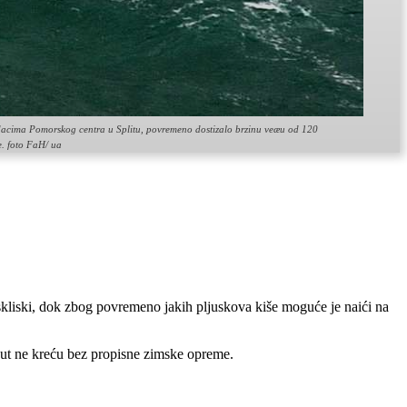
podacima Pomorskog centra u Splitu, povremeno dostizalo brzinu veæu od 120
ke. foto FaH/ ua
i skliski, dok zbog povremeno jakih pljuskova kiše moguće je naići na
put ne kreću bez propisne zimske opreme.