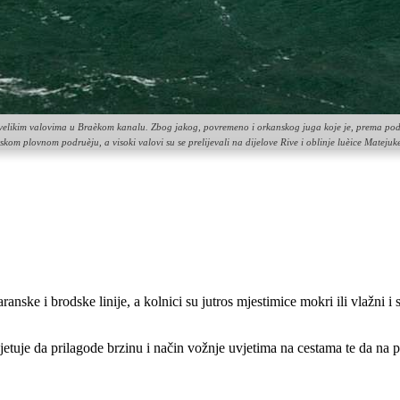
bi s velikim valovima u Braèkom kanalu. Zbog jakog, povremeno i orkanskog juga koje je, prema 
itskom plovnom podruèju, a visoki valovi su se prelijevali na dijelove Rive i oblinje luèice Mateju
ranske i brodske linije, a kolnici su jutros mjestimice mokri ili vlažni 
etuje da prilagode brzinu i način vožnje uvjetima na cestama te da na 