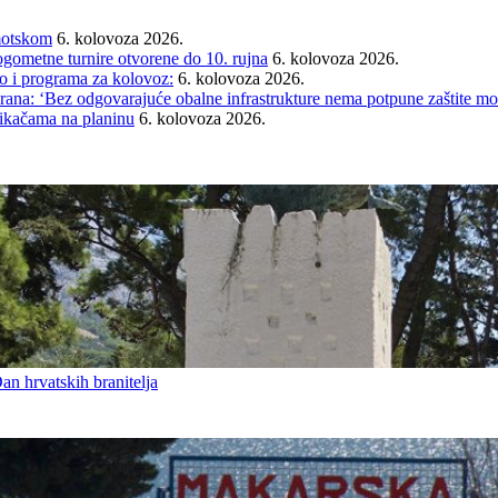
Imotskom
6. kolovoza 2026.
gometne turnire otvorene do 10. rujna
6. kolovoza 2026.
i programa za kolovoz:
6. kolovoza 2026.
rana: ‘Bez odgovarajuće obalne infrastrukture nema potpune zaštite mo
tikačama na planinu
6. kolovoza 2026.
an hrvatskih branitelja