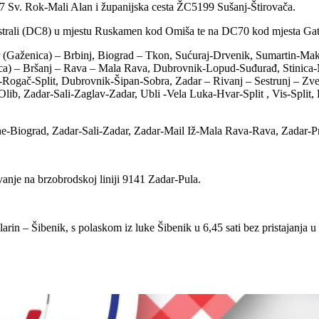
7 Sv. Rok-Mali Alan i županijska cesta ŽC5199 Sušanj-Štirovača.
strali (DC8) u mjestu Ruskamen kod Omiša te na DC70 kod mjesta Gata
dar (Gaženica) – Brbinj, Biograd – Tkon, Sućuraj-Drvenik, Sumartin-Ma
ica) – Bršanj – Rava – Mala Rava, Dubrovnik-Lopud-Suđurađ, Stinica-
a-Rogač-Split, Dubrovnik-Šipan-Sobra, Zadar – Rivanj – Sestrunj – Zve
ib, Zadar-Sali-Zaglav-Zadar, Ubli -Vela Luka-Hvar-Split , Vis-Split, 
e-Biograd, Zadar-Sali-Zadar, Zadar-Mail Iž-Mala Rava-Rava, Zadar-P
anje na brzobrodskoj liniji 9141 Zadar-Pula.
arin – Šibenik, s polaskom iz luke Šibenik u 6,45 sati bez pristajanja u