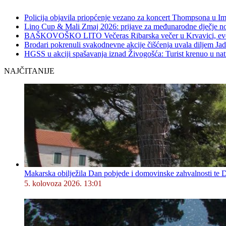
Policija objavila priopćenje vezano za koncert Thompsona u 
Lino Cup & Mali Zmaj 2026: prijave za međunarodne dječje no
BAŠKOVOŠKO LITO Večeras Ribarska večer u Krvavici, evo 
Brodari pokrenuli svakodnevne akcije čišćenja uvala diljem Jad
HGSS u akciji spašavanja iznad Živogošća: Turist krenuo u na
NAJČITANIJE
Makarska obilježila Dan pobjede i domovinske zahvalnosti te D
5. kolovoza 2026. 13:01