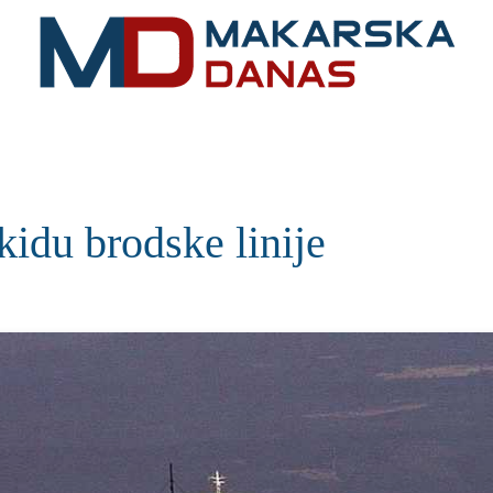
RIVIJERA
VIJESTI
MOZAIK
MAKARSKA
SPOR
idu brodske linije