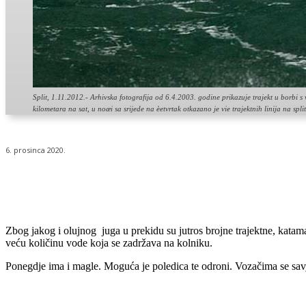
Split, 1.11.2012.- Arhivska fotografija od 6.4.2003. godine prikazuje trajekt u bor
kilometara na sat, u noæi sa srijede na èetvrtak otkazano je vie trajektnih linija na spl
6. prosinca 2020.
Udio
Zbog jakog i olujnog juga u prekidu su jutros brojne trajektne, katama
veću količinu vode koja se zadržava na kolniku.
Ponegdje ima i magle. Moguća je poledica te odroni. Vozačima se savj