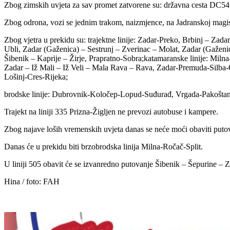
Zbog zimskih uvjeta za sav promet zatvorene su: državna cesta DC54
Zbog odrona, vozi se jednim trakom, naizmjence, na Jadranskoj magi
Zbog vjetra u prekidu su: trajektne linije: Zadar-Preko, Brbinj – Za
Ubli, Zadar (Gaženica) – Sestrunj – Zverinac – Molat, Zadar (Gažen
Šibenik – Kaprije – Žirje, Prapratno-Sobra;katamaranske linije: Miln
Zadar – Iž Mali – Iž Veli – Mala Rava – Rava, Zadar-Premuda-Silba-Ol
Lošinj-Cres-Rijeka;
brodske linije: Dubrovnik-Koločep-Lopud-Suđurađ, Vrgada-Pakoštan
Trajekt na liniji 335 Prizna-Žigljen ne prevozi autobuse i kampere.
Zbog najave loših vremenskih uvjeta danas se neće moći obaviti putov
Danas će u prekidu biti brzobrodska linija Milna-Ročač-Split.
U liniji 505 obavit će se izvanredno putovanje Šibenik – Šepurine – Zl
Hina / foto: FAH