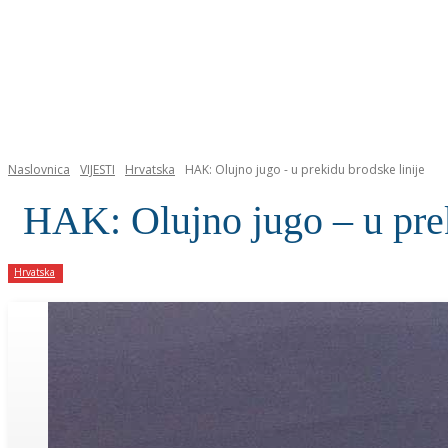
NASLOVNICA
Naslovnica
VIJESTI
Hrvatska
HAK: Olujno jugo - u prekidu brodske linije
HAK: Olujno jugo – u prek
Hrvatska