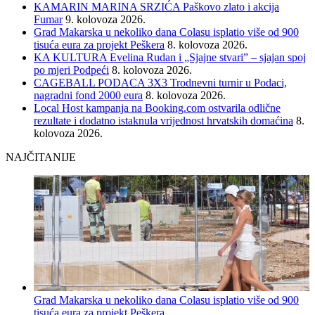
KAMARIN MARINA SRZIĆA Paškovo zlato i akcija
Fumar
9. kolovoza 2026.
Grad Makarska u nekoliko dana Colasu isplatio više od 900
tisuća eura za projekt Peškera
8. kolovoza 2026.
KA KULTURA Evelina Rudan i „Sjajne stvari” – sjajan spoj
po mjeri Podpeći
8. kolovoza 2026.
CAGEBALL PODACA 3X3 Trodnevni turnir u Podaci,
nagradni fond 2000 eura
8. kolovoza 2026.
Local Host kampanja na Booking.com ostvarila odlične
rezultate i dodatno istaknula vrijednost hrvatskih domaćina
8.
kolovoza 2026.
NAJČITANIJE
Grad Makarska u nekoliko dana Colasu isplatio više od 900
tisuća eura za projekt Peškera