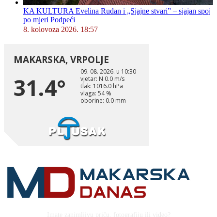
KA KULTURA Evelina Rudan i „Sjajne stvari” – sjajan spoj
po mjeri Podpeći
8. kolovoza 2026. 18:57
Imate zanimljivu priču, fotografiju ili video?