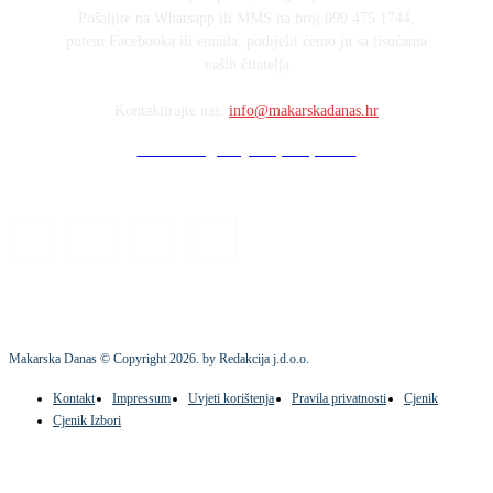
Pošaljite na Whatsapp ili MMS na broj 099 475 1744,
putem Facebooka ili emaila, podijelit ćemo ju sa tisućama
naših čitatelja
Kontaktirajte nas:
info@makarskadanas.hr
Stock images by Depositphotos
Makarska Danas © Copyright
2026
. by Redakcija j.d.o.o.
Kontakt
Impressum
Uvjeti korištenja
Pravila privatnosti
Cjenik
Cjenik Izbori