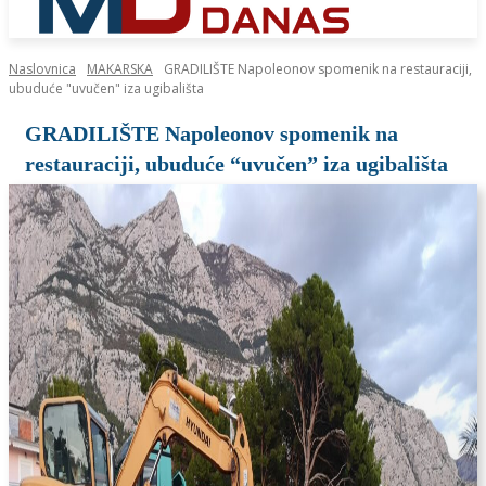
Naslovnica
MAKARSKA
GRADILIŠTE Napoleonov spomenik na restauraciji,
ubuduće "uvučen" iza ugibališta
GRADILIŠTE Napoleonov spomenik na
restauraciji, ubuduće “uvučen” iza ugibališta