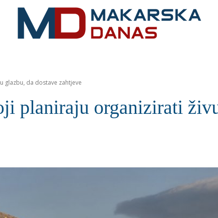
RIVIJERA
VIJESTI
MOZAIK
MAKARSKA
SPOR
ivu glazbu, da dostave zahtjeve
ji planiraju organizirati ži