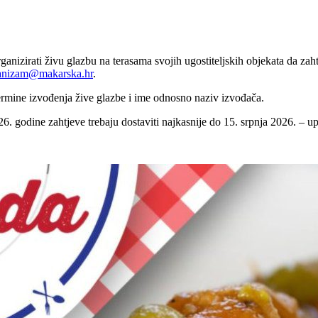
rganizirati živu glazbu na terasama svojih ugostiteljskih objekata da za
anizam@makarska.hr
.
 termine izvođenja žive glazbe i ime odnosno naziv izvođača.
026. godine zahtjeve trebaju dostaviti najkasnije do 15. srpnja 2026. – 