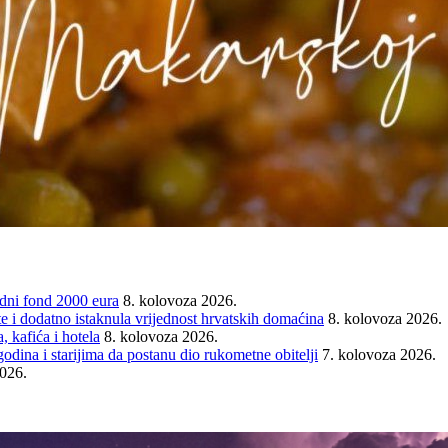
ni fond 2000 eura
8. kolovoza 2026.
e i dodatno istaknula vrijednost hrvatskih domaćina
8. kolovoza 2026.
 kafića i hotela
8. kolovoza 2026.
ina i starijima da postanu dio rukometne obitelji
7. kolovoza 2026.
2026.