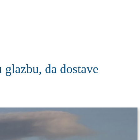
KOLUMNE
MORE
T
vu glazbu, da dostave