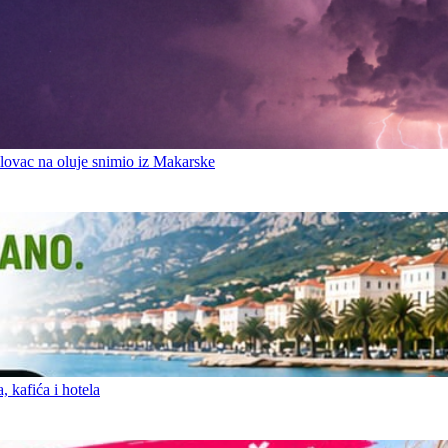
ovac na oluje snimio iz Makarske
 kafića i hotela