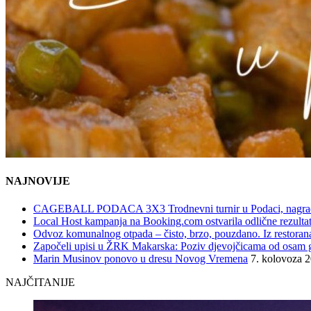
NAJNOVIJE
CAGEBALL PODACA 3X3 Trodnevni turnir u Podaci, nagrad
Local Host kampanja na Booking.com ostvarila odlične rezultat
Odvoz komunalnog otpada – čisto, brzo, pouzdano. Iz restorana,
Započeli upisi u ŽRK Makarska: Poziv djevojčicama od osam god
Marin Musinov ponovo u dresu Novog Vremena
7. kolovoza 
NAJČITANIJE