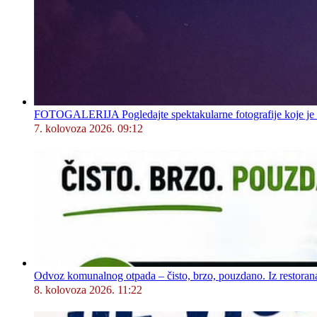
FOTOGALERIJA Pogledajte spektakularne fotografije koje je l
7. kolovoza 2026. 09:12
Odvoz komunalnog otpada – čisto, brzo, pouzdano. Iz restorana,
8. kolovoza 2026. 11:22