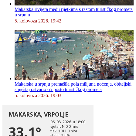
Makarska rivijera među rijetkima s rastom turističkog prometa
u srpnju
5. kolovoza 2026. 19:42
Makarska u srpnju premašila pola milijuna noćenja, obiteljski
smještaj ostvario 65 posto turističkog prometa
5. kolovoza 2026. 19:03