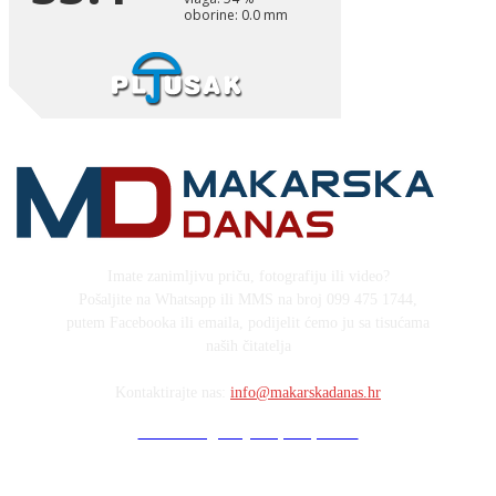
Imate zanimljivu priču, fotografiju ili video?
Pošaljite na Whatsapp ili MMS na broj 099 475 1744,
putem Facebooka ili emaila, podijelit ćemo ju sa tisućama
naših čitatelja
Kontaktirajte nas:
info@makarskadanas.hr
Stock images by Depositphotos