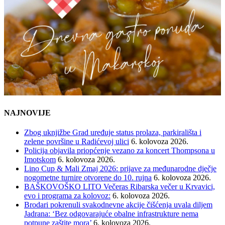
NAJNOVIJE
Zbog uknjižbe Grad uređuje status prolaza, parkirališta i
zelene površine u Radićevoj ulici
6. kolovoza 2026.
Policija objavila priopćenje vezano za koncert Thompsona u
Imotskom
6. kolovoza 2026.
Lino Cup & Mali Zmaj 2026: prijave za međunarodne dječje
nogometne turnire otvorene do 10. rujna
6. kolovoza 2026.
BAŠKOVOŠKO LITO Večeras Ribarska večer u Krvavici,
evo i programa za kolovoz:
6. kolovoza 2026.
Brodari pokrenuli svakodnevne akcije čišćenja uvala diljem
Jadrana: ‘Bez odgovarajuće obalne infrastrukture nema
potpune zaštite mora’
6. kolovoza 2026.