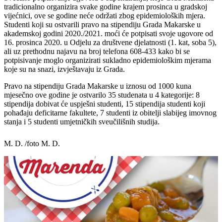
tradicionalno organizira svake godine krajem prosinca u gradskoj
vijećnici, ove se godine neće održati zbog epidemioloških mjera.
Studenti koji su ostvarili pravo na stipendiju Grada Makarske u
akademskoj godini 2020./2021. moći će potpisati svoje ugovore od
16. prosinca 2020. u Odjelu za društvene djelatnosti (1. kat, soba 5),
ali uz prethodnu najavu na broj telefona 608-433 kako bi se
potpisivanje moglo organizirati sukladno epidemiološkim mjerama
koje su na snazi, izvještavaju iz Grada.
Pravo na stipendiju Grada Makarske u iznosu od 1000 kuna
mjesečno ove godine je ostvarilo 35 studenata u 4 kategorije: 8
stipendija dobivat će uspješni studenti, 15 stipendija studenti koji
pohađaju deficitarne fakultete, 7 studenti iz obitelji slabijeg imovnog
stanja i 5 studenti umjetničkih sveučilišnih studija.
M. D. /foto M. D.