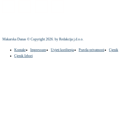
Makarska Danas © Copyright
2026
. by Redakcija j.d.o.o.
Kontakt
Impressum
Uvjeti korištenja
Pravila privatnosti
Cjenik
Cjenik Izbori