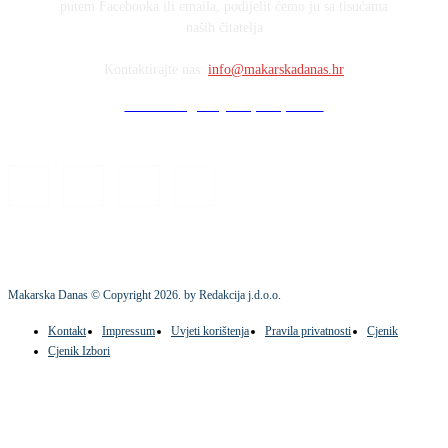
putem Facebooka ili emaila, podijelit ćemo ju sa tisućama
naših čitatelja
Kontaktirajte nas:
info@makarskadanas.hr
Stock images by Depositphotos
Makarska Danas © Copyright
2026
. by Redakcija j.d.o.o.
Kontakt
Impressum
Uvjeti korištenja
Pravila privatnosti
Cjenik
Cjenik Izbori