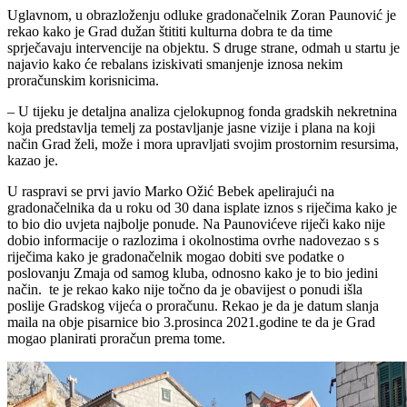
Uglavnom, u obrazloženju odluke gradonačelnik Zoran Paunović je
rekao kako je Grad dužan štititi kulturna dobra te da time
sprječavaju intervencije na objektu. S druge strane, odmah u startu je
najavio kako će rebalans iziskivati smanjenje iznosa nekim
proračunskim korisnicima.
– U tijeku je detaljna analiza cjelokupnog fonda gradskih nekretnina
koja predstavlja temelj za postavljanje jasne vizije i plana na koji
način Grad želi, može i mora upravljati svojim prostornim resursima,
kazao je.
U raspravi se prvi javio Marko Ožić Bebek apelirajući na
gradonačelnika da u roku od 30 dana isplate iznos s riječima kako je
to bio dio uvjeta najbolje ponude. Na Paunovićeve riječi kako nije
dobio informacije o razlozima i okolnostima ovrhe nadovezao s s
riječima kako je gradonačelnik mogao dobiti sve podatke o
poslovanju Zmaja od samog kluba, odnosno kako je to bio jedini
način. te je rekao kako nije točno da je obavijest o ponudi išla
poslije Gradskog vijeća o proračunu. Rekao je da je datum slanja
maila na obje pisarnice bio 3.prosinca 2021.godine te da je Grad
mogao planirati proračun prema tome.