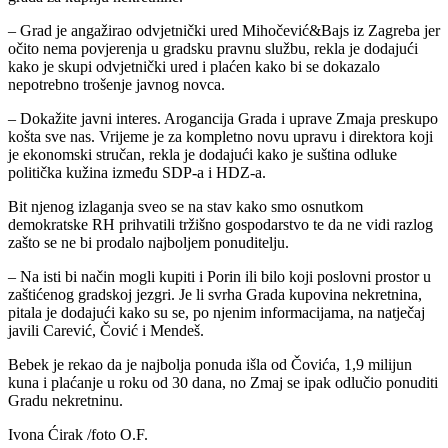
– Grad je angažirao odvjetnički ured Mihočević&Bajs iz Zagreba jer
očito nema povjerenja u gradsku pravnu službu, rekla je dodajući
kako je skupi odvjetnički ured i plaćen kako bi se dokazalo
nepotrebno trošenje javnog novca.
– Dokažite javni interes. Arogancija Grada i uprave Zmaja preskupo
košta sve nas. Vrijeme je za kompletno novu upravu i direktora koji
je ekonomski stručan, rekla je dodajući kako je suština odluke
politička kužina između SDP-a i HDZ-a.
Bit njenog izlaganja sveo se na stav kako smo osnutkom
demokratske RH prihvatili tržišno gospodarstvo te da ne vidi razlog
zašto se ne bi prodalo najboljem ponuditelju.
– Na isti bi način mogli kupiti i Porin ili bilo koji poslovni prostor u
zaštićenog gradskoj jezgri. Je li svrha Grada kupovina nekretnina,
pitala je dodajući kako su se, po njenim informacijama, na natječaj
javili Carević, Čović i Mendeš.
Bebek je rekao da je najbolja ponuda išla od Čovića, 1,9 milijun
kuna i plaćanje u roku od 30 dana, no Zmaj se ipak odlučio ponuditi
Gradu nekretninu.
Ivona Ćirak /foto O.F.