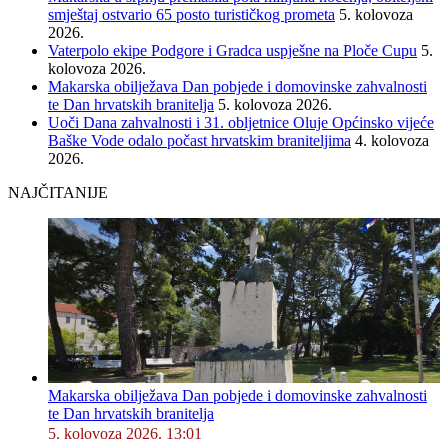
smještaj ostvario 65 posto turističkog prometa
5. kolovoza
2026.
Vaterpolo ekipe Podgore i Gradca uspješne na Ploče Cupu
5.
kolovoza 2026.
Makarska obilježava Dan pobjede i domovinske zahvalnosti
te Dan hrvatskih branitelja
5. kolovoza 2026.
Uoči Dana zahvalnosti i 31. obljetnice Oluje Općinsko vijeće
Baške Vode odalo počast hrvatskim braniteljima
4. kolovoza
2026.
NAJČITANIJE
Makarska obilježava Dan pobjede i domovinske zahvalnosti
te Dan hrvatskih branitelja
5. kolovoza 2026. 13:01