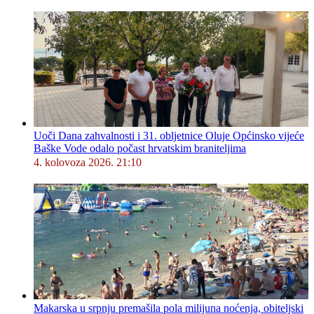
Uoči Dana zahvalnosti i 31. obljetnice Oluje Općinsko vijeće
Baške Vode odalo počast hrvatskim braniteljima
4. kolovoza 2026. 21:10
Makarska u srpnju premašila pola milijuna noćenja, obiteljski