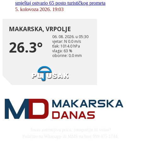
smještaj ostvario 65 posto turističkog prometa
5. kolovoza 2026. 19:03
Imate zanimljivu priču, fotografiju ili video?
Pošaljite na Whatsapp ili MMS na broj 099 475 1744,