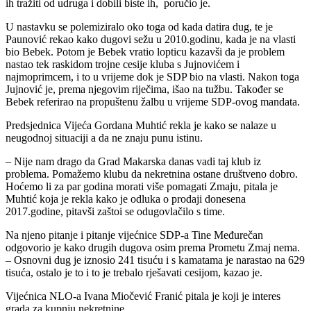
ih tražiti od udruga i dobili biste ih, poručio je.
U nastavku se polemiziralo oko toga od kada datira dug, te je
Paunović rekao kako dugovi sežu u 2010.godinu, kada je na vlasti
bio Bebek. Potom je Bebek vratio lopticu kazavši da je problem
nastao tek raskidom trojne cesije kluba s Jujnovićem i
najmoprimcem, i to u vrijeme dok je SDP bio na vlasti. Nakon toga
Jujnović je, prema njegovim riječima, išao na tužbu. Također se
Bebek referirao na propuštenu žalbu u vrijeme SDP-ovog mandata.
Predsjednica Vijeća Gordana Muhtić rekla je kako se nalaze u
neugodnoj situaciji a da ne znaju punu istinu.
– Nije nam drago da Grad Makarska danas vadi taj klub iz
problema. Pomažemo klubu da nekretnina ostane društveno dobro.
Hoćemo li za par godina morati više pomagati Zmaju, pitala je
Muhtić koja je rekla kako je odluka o prodaji donesena
2017.godine, pitavši zaštoi se odugovlačilo s time.
Na njeno pitanje i pitanje vijećnice SDP-a Tine Međurečan
odgovorio je kako drugih dugova osim prema Prometu Zmaj nema.
– Osnovni dug je iznosio 241 tisuću i s kamatama je narastao na 629
tisuća, ostalo je to i to je trebalo rješavati cesijom, kazao je.
Vijećnica NLO-a Ivana Miočević Franić pitala je koji je interes
grada za kupnju nekretnine.