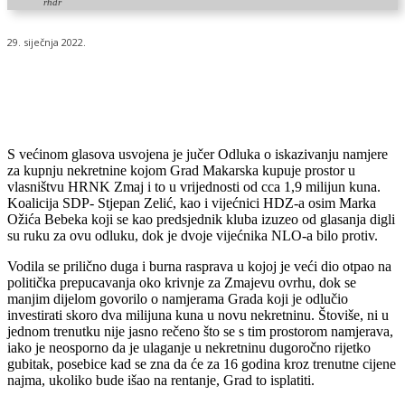
rhdr
29. siječnja 2022.
S većinom glasova usvojena je jučer Odluka o iskazivanju namjere
za kupnju nekretnine kojom Grad Makarska kupuje prostor u
vlasništvu HRNK Zmaj i to u vrijednosti od cca 1,9 milijun kuna.
Koalicija SDP- Stjepan Zelić, kao i vijećnici HDZ-a osim Marka
Ožića Bebeka koji se kao predsjednik kluba izuzeo od glasanja digli
su ruku za ovu odluku, dok je dvoje vijećnika NLO-a bilo protiv.
Vodila se prilično duga i burna rasprava u kojoj je veći dio otpao na
politička prepucavanja oko krivnje za Zmajevu ovrhu, dok se
manjim dijelom govorilo o namjerama Grada koji je odlučio
investirati skoro dva milijuna kuna u novu nekretninu. Štoviše, ni u
jednom trenutku nije jasno rečeno što se s tim prostorom namjerava,
iako je neosporno da je ulaganje u nekretninu dugoročno rijetko
gubitak, posebice kad se zna da će za 16 godina kroz trenutne cijene
najma, ukoliko bude išao na rentanje, Grad to isplatiti.