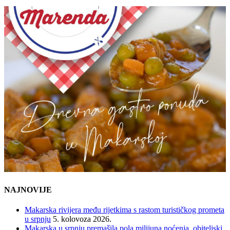
NAJNOVIJE
Makarska rivijera među rijetkima s rastom turističkog prometa
u srpnju
5. kolovoza 2026.
Makarska u srpnju premašila pola milijuna noćenja, obiteljski