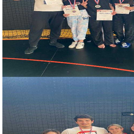
12daf365-b1d1-420a-9d96-a13ebc51a031