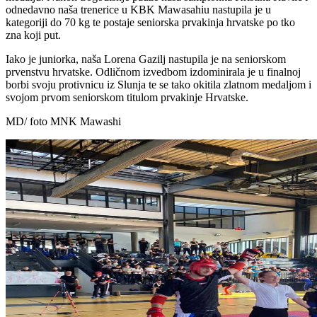
odnedavno naša trenerice u KBK Mawasahiu nastupila je u
kategoriji do 70 kg te postaje seniorska prvakinja hrvatske po tko
zna koji put.
Iako je juniorka, naša Lorena Gazilj nastupila je na seniorskom
prvenstvu hrvatske. Odličnom izvedbom izdominirala je u finalnoj
borbi svoju protivnicu iz Slunja te se tako okitila zlatnom medaljom i
svojom prvom seniorskom titulom prvakinje Hrvatske.
MD/ foto MNK Mawashi