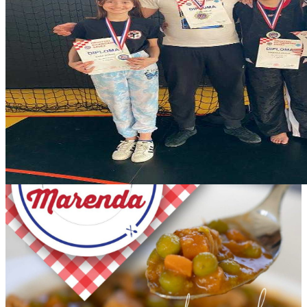
2771ca08-2f1e-4a90-87c3-b0667a35cb0f