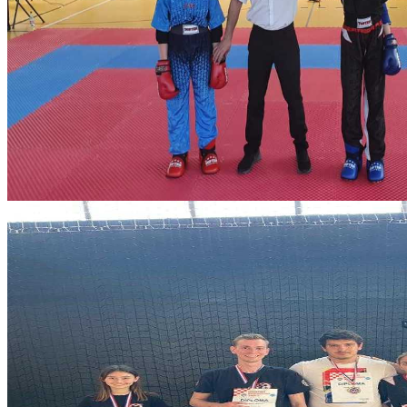
ba770ed4-92c8-4cae-b497-31f538b82538