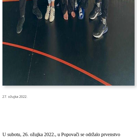
27. ožujka 2022.
U subotu, 26. ožujka 2022., u Popovači se održalo prvenstvo