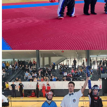
ddea2788-271c-454d-9a48-8c8a7bf728d3