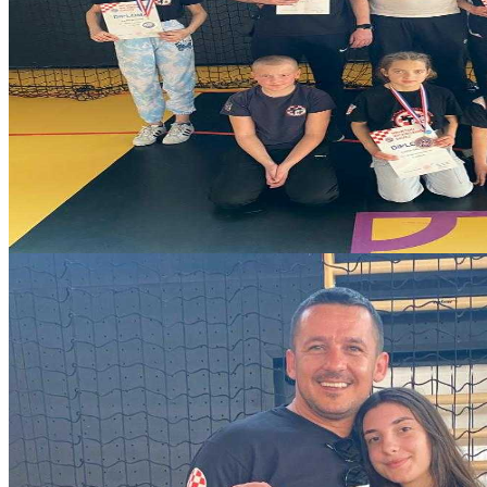
32681911-1b25-4f5c-a29f-90bbfaed386b