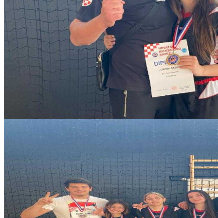
6d879ef8-c3bf-46d1-ab37-63df5bb303cb