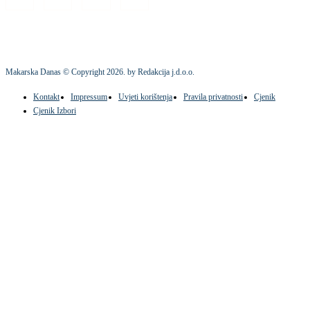
Makarska Danas © Copyright
2026
. by Redakcija j.d.o.o.
Kontakt
Impressum
Uvjeti korištenja
Pravila privatnosti
Cjenik
Cjenik Izbori