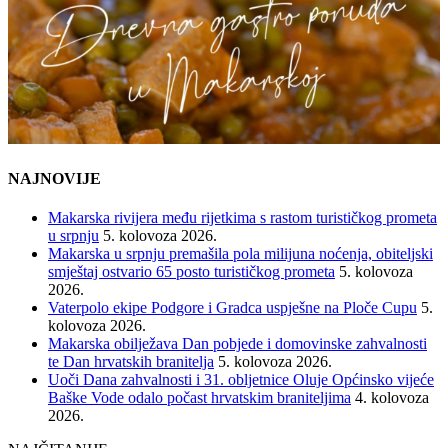
NAJNOVIJE
Makarska rivijera među rijetkima s rastom turističkog prometa
u srpnju
5. kolovoza 2026.
Makarska u srpnju premašila pola milijuna noćenja, obiteljski
smještaj ostvario 65 posto turističkog prometa
5. kolovoza
2026.
Vaterpolo ekipe Podgore i Gradca uspješne na Ploče Cupu
5.
kolovoza 2026.
Makarska obilježava Dan pobjede i domovinske zahvalnosti
te Dan hrvatskih branitelja
5. kolovoza 2026.
Uoči Dana zahvalnosti i 31. obljetnice Oluje Općinsko vijeće
Baške Vode odalo počast hrvatskim braniteljima
4. kolovoza
2026.