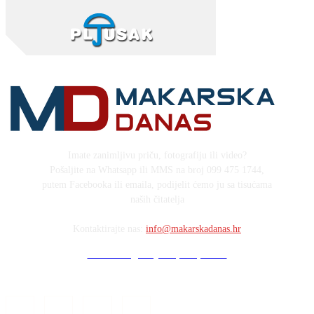
Imate zanimljivu priču, fotografiju ili video?
Pošaljite na Whatsapp ili MMS na broj 099 475 1744,
putem Facebooka ili emaila, podijelit ćemo ju sa tisućama
naših čitatelja
Kontaktirajte nas:
info@makarskadanas.hr
Stock images by Depositphotos