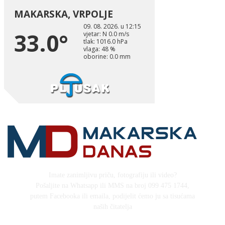
Imate zanimljivu priču, fotografiju ili video?
Pošaljite na Whatsapp ili MMS na broj 099 475 1744,
putem Facebooka ili emaila, podijelit ćemo ju sa tisućama
naših čitatelja