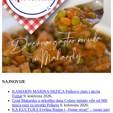
NAJNOVIJE
KAMARIN MARINA SRZIĆA Paškovo zlato i akcija
Fumar
9. kolovoza 2026.
Grad Makarska u nekoliko dana Colasu isplatio više od 900
tisuća eura za projekt Peškera
8. kolovoza 2026.
KA KULTURA Evelina Rudan i „Sjajne stvari” – sjajan spoj