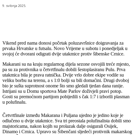
9. svibnja 2025.
Vikend pred nama donosi početak poluzavršnice doigravanja za
prvaka Hrvatske u futsalu. Novo Vrijeme u subotu i ponedjeljak u
svojoj će dvorani odigrati dvije utakmice protiv šibenske Crnice.
Makarani su na kraju regularnog dijela sezone osvojili treće mjesto,
pa su za protivnika u četvrtfinalu dobili šestoplasiranu Pulu. Prva
utakmica bila je prava ratnička. Dvije vrlo dobre ekipe vodile su
veliku borbu na terenu, a s 1:0 bolji su bili domaćini. Drugi dvoboj
bio je sušta suprotnost onome što smo gledali tjedan dana ranije.
Istrijani su u Domu sportova Mate Parlov doživjeli pravi potop.
Gosti su premoćnom partijom pobijedili s čak 1:7 i izborili plasman
u polufinalu.
Četvrtfinale između Makarana i Puljana ujedno je jedino koje je
odlučeno u dvije utakmice. Sva tri preostala polufinalista dobili smo
majstoricama, nakon kojih su prolazak dalje osigurali Osijek,
Dinamo i Crnica. Upravo su Šibenčani sljedeći protivnik makarskog