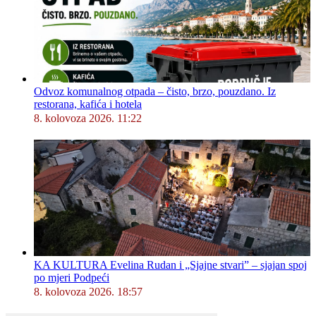
Odvoz komunalnog otpada – čisto, brzo, pouzdano. Iz
restorana, kafića i hotela
8. kolovoza 2026. 11:22
KA KULTURA Evelina Rudan i „Sjajne stvari” – sjajan spoj
po mjeri Podpeći
8. kolovoza 2026. 18:57