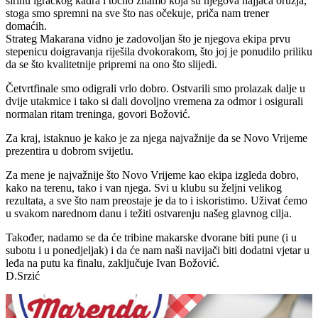
širinu igračkog kadra i točno znamo koja su njegova najjača oružja,
stoga smo spremni na sve što nas očekuje, priča nam trener
domaćih.
Strateg Makarana vidno je zadovoljan što je njegova ekipa prvu
stepenicu doigravanja riješila dvokorakom, što joj je ponudilo priliku
da se što kvalitetnije pripremi na ono što slijedi.
Četvrtfinale smo odigrali vrlo dobro. Ostvarili smo prolazak dalje u
dvije utakmice i tako si dali dovoljno vremena za odmor i osigurali
normalan ritam treninga, govori Božović.
Za kraj, istaknuo je kako je za njega najvažnije da se Novo Vrijeme
prezentira u dobrom svijetlu.
Za mene je najvažnije što Novo Vrijeme kao ekipa izgleda dobro,
kako na terenu, tako i van njega. Svi u klubu su željni velikog
rezultata, a sve što nam preostaje je da to i iskoristimo. Uživat ćemo
u svakom narednom danu i težiti ostvarenju našeg glavnog cilja.
Također, nadamo se da će tribine makarske dvorane biti pune (i u
subotu i u ponedjeljak) i da će nam naši navijači biti dodatni vjetar u
leđa na putu ka finalu, zaključuje Ivan Božović.
D.Srzić