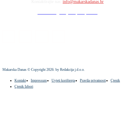
Kontaktirajte nas:
info@makarskadanas.hr
Stock images by Depositphotos
Makarska Danas © Copyright
2026
. by Redakcija j.d.o.o.
Kontakt
Impressum
Uvjeti korištenja
Pravila privatnosti
Cjenik
Cjenik Izbori