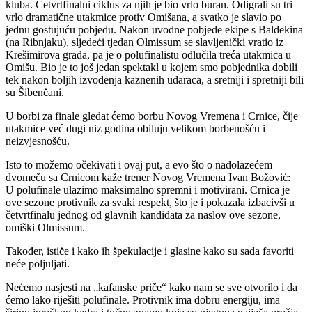
kluba. Četvrtfinalni ciklus za njih je bio vrlo buran. Odigrali su tri
vrlo dramatične utakmice protiv Omišana, a svatko je slavio po
jednu gostujuću pobjedu. Nakon uvodne pobjede ekipe s Baldekina
(na Ribnjaku), sljedeći tjedan Olmissum se slavljenički vratio iz
Krešimirova grada, pa je o polufinalistu odlučila treća utakmica u
Omišu. Bio je to još jedan spektakl u kojem smo pobjednika dobili
tek nakon boljih izvođenja kaznenih udaraca, a sretniji i spretniji bili
su Šibenčani.
U borbi za finale gledat ćemo borbu Novog Vremena i Crnice, čije
utakmice već dugi niz godina obiluju velikom borbenošću i
neizvjesnošću.
Isto to možemo očekivati i ovaj put, a evo što o nadolazećem
dvomeču sa Crnicom kaže trener Novog Vremena Ivan Božović:
U polufinale ulazimo maksimalno spremni i motivirani. Crnica je
ove sezone protivnik za svaki respekt, što je i pokazala izbacivši u
četvrtfinalu jednog od glavnih kandidata za naslov ove sezone,
omiški Olmissum.
Također, ističe i kako ih špekulacije i glasine kako su sada favoriti
neće poljuljati.
Nećemo nasjesti na „kafanske priče“ kako nam se sve otvorilo i da
ćemo lako riješiti polufinale. Protivnik ima dobru energiju, ima