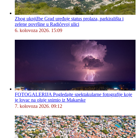
Zbog uknjižbe Grad uređuje status prolaza, parkirališta i
zelene površine u Radićevoj ulici
6. kolovoza 2026. 15:09
FOTOGALERIJA Pogledajte spektakularne fotografije koje
je lovac na oluje snimio iz Makarske
7. kolovoza 2026. 09:12