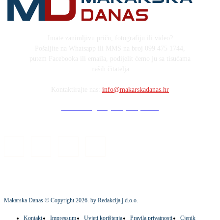
Imate zanimljivu priču, fotografiju ili video?
Pošaljite na Whatsapp ili MMS na broj 099 475 1744,
putem Facebooka ili emaila, podijelit ćemo ju sa tisućama
naših čitatelja
Kontaktirajte nas:
info@makarskadanas.hr
Stock images by Depositphotos
Makarska Danas © Copyright
2026
. by Redakcija j.d.o.o.
Kontakt
Impressum
Uvjeti korištenja
Pravila privatnosti
Cjenik