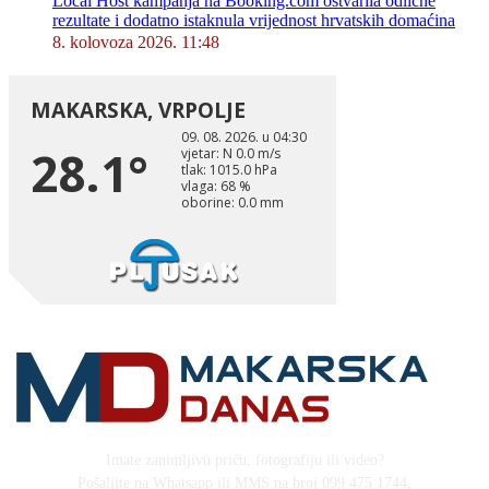
Local Host kampanja na Booking.com ostvarila odlične
rezultate i dodatno istaknula vrijednost hrvatskih domaćina
8. kolovoza 2026. 11:48
Imate zanimljivu priču, fotografiju ili video?
Pošaljite na Whatsapp ili MMS na broj 099 475 1744,