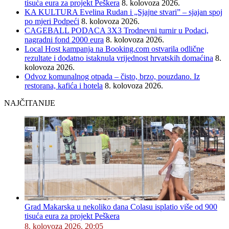
tisuća eura za projekt Peškera
8. kolovoza 2026.
KA KULTURA Evelina Rudan i „Sjajne stvari” – sjajan spoj
po mjeri Podpeći
8. kolovoza 2026.
CAGEBALL PODACA 3X3 Trodnevni turnir u Podaci,
nagradni fond 2000 eura
8. kolovoza 2026.
Local Host kampanja na Booking.com ostvarila odlične
rezultate i dodatno istaknula vrijednost hrvatskih domaćina
8.
kolovoza 2026.
Odvoz komunalnog otpada – čisto, brzo, pouzdano. Iz
restorana, kafića i hotela
8. kolovoza 2026.
NAJČITANIJE
Grad Makarska u nekoliko dana Colasu isplatio više od 900
tisuća eura za projekt Peškera
8. kolovoza 2026. 20:05