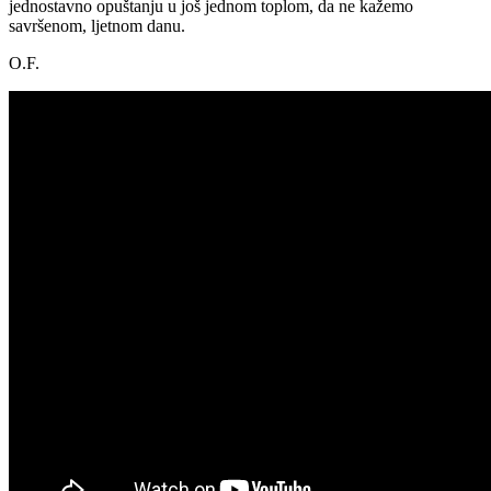
jednostavno opuštanju u još jednom toplom, da ne kažemo
savršenom, ljetnom danu.
O.F.
IMG_20191011_151658
IMG_20191011_151415
IMG_20191011_150857