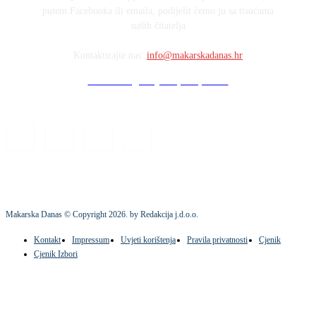
putem Facebooka ili emaila, podijelit ćemo ju sa tisućama
naših čitatelja
Kontaktirajte nas:
info@makarskadanas.hr
Stock images by Depositphotos
Makarska Danas © Copyright
2026
. by Redakcija j.d.o.o.
Kontakt
Impressum
Uvjeti korištenja
Pravila privatnosti
Cjenik
Cjenik Izbori