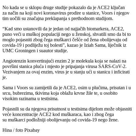
No kada se u sklopu druge studije pokazalo da je ACE2 ključan
za način na koji novi koronavirus prodire u stanice, Voors i njegov
tim uočili su značajna preklapanja s prethodnom studijom.
“Kad smo ustanovili da je jedan od najjačih biomarkera, ACE2,
puno veći u muškoj populaciji nego u ženskoj, shvatili smo da bi to
moglo pojasniti zbog čega muškarci češće od žena obolijevaju od
covida-19 i podliježu toj bolesti”, kazao je Iziah Sama, liječnik iz
UMC Groningen i suautor studije.
Angiotenzin konvertirajući enzim 2 je molekula koja se nalazi na
površini stanica pluća i mjesto je pripajanja virusa SARS-CoV-2.
Vezivanjem za ovaj enzim, virus je u stanju ući u stanicu i inficirati
je.
Sama i Voors su zamijetili da je ACE2, osim u plućima, prisutan i u
srcu, bubrezima, tkivima koja oblažu krvne žile te, u osobito
visokim razinama u testisima.
Pojasnili su da njegova prisutnost u testisima dijelom može objasniti
veće koncentracije ACE2 kod muškaraca, kao i zbog čega
su muškarci podložniji obolijevanju od covida-19 nego žene.
Hina / foto Pixabay