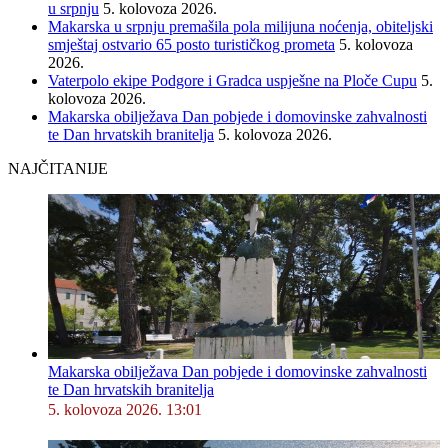
u srpnju
5. kolovoza 2026.
Makarska u srpnju premašila pola milijuna noćenja, obiteljski
smještaj ostvario 65 posto turističkog prometa
5. kolovoza
2026.
Vaterpolo ekipe Podgore i Gradca uspješne na Ploče Cupu
5.
kolovoza 2026.
Makarska obilježava Dan pobjede i domovinske zahvalnosti
te Dan hrvatskih branitelja
5. kolovoza 2026.
NAJČITANIJE
Makarska obilježava Dan pobjede i domovinske zahvalnosti
te Dan hrvatskih branitelja
5. kolovoza 2026. 13:01