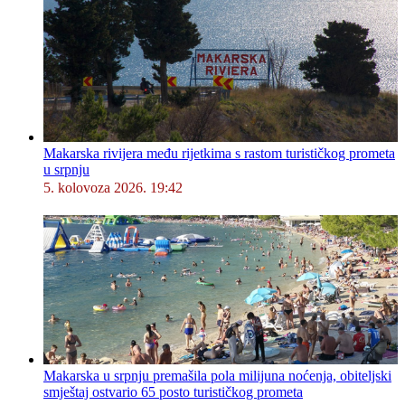
Makarska rivijera među rijetkima s rastom turističkog prometa
u srpnju
5. kolovoza 2026. 19:42
Makarska u srpnju premašila pola milijuna noćenja, obiteljski
smještaj ostvario 65 posto turističkog prometa