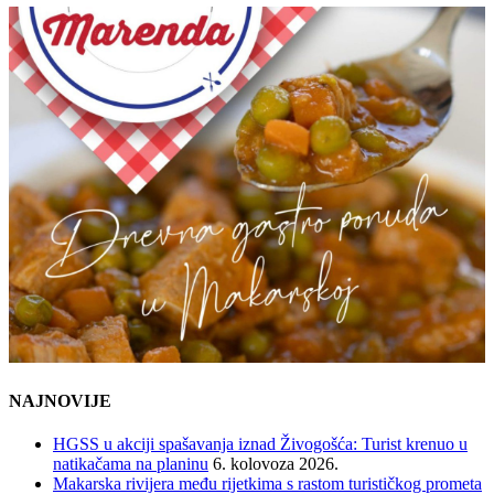
NAJNOVIJE
HGSS u akciji spašavanja iznad Živogošća: Turist krenuo u
natikačama na planinu
6. kolovoza 2026.
Makarska rivijera među rijetkima s rastom turističkog prometa