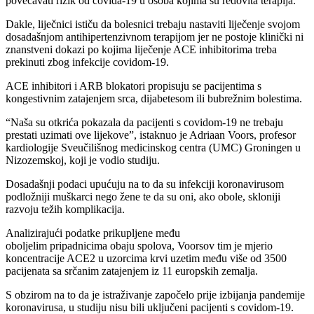
povećavati rizik od covida-19 u osoba kojima su redovita terapija.
Dakle, liječnici ističu da bolesnici trebaju nastaviti liječenje svojom
dosadašnjom antihipertenzivnom terapijom jer ne postoje klinički ni
znanstveni dokazi po kojima liječenje ACE inhibitorima treba
prekinuti zbog infekcije covidom-19.
ACE inhibitori i ARB blokatori propisuju se pacijentima s
kongestivnim zatajenjem srca, dijabetesom ili bubrežnim bolestima.
“Naša su otkrića pokazala da pacijenti s covidom-19 ne trebaju
prestati uzimati ove lijekove”, istaknuo je Adriaan Voors, profesor
kardiologije Sveučilišnog medicinskog centra (UMC) Groningen u
Nizozemskoj, koji je vodio studiju.
Dosadašnji podaci upućuju na to da su infekciji koronavirusom
podložniji muškarci nego žene te da su oni, ako obole, skloniji
razvoju težih komplikacija.
Analizirajući podatke prikupljene među
oboljelim pripadnicima obaju spolova, Voorsov tim je mjerio
koncentracije ACE2 u uzorcima krvi uzetim među više od 3500
pacijenata sa srčanim zatajenjem iz 11 europskih zemalja.
S obzirom na to da je istraživanje započelo prije izbijanja pandemije
koronavirusa, u studiju nisu bili uključeni pacijenti s covidom-19.