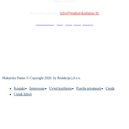
naših čitatelja
Kontaktirajte nas:
info@makarskadanas.hr
Stock images by Depositphotos
Makarska Danas © Copyright
2026
. by Redakcija j.d.o.o.
Kontakt
Impressum
Uvjeti korištenja
Pravila privatnosti
Cjenik
Cjenik Izbori