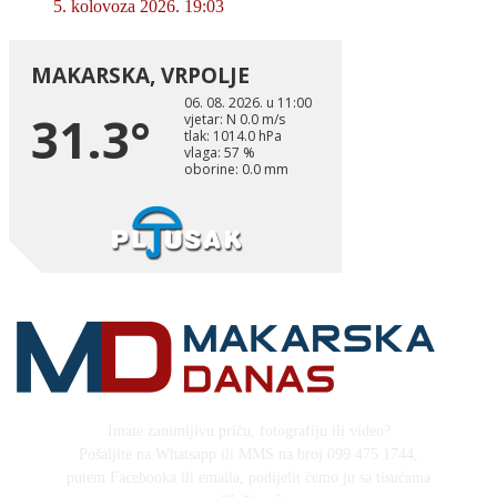
5. kolovoza 2026. 19:03
Imate zanimljivu priču, fotografiju ili video?
Pošaljite na Whatsapp ili MMS na broj 099 475 1744,
putem Facebooka ili emaila, podijelit ćemo ju sa tisućama