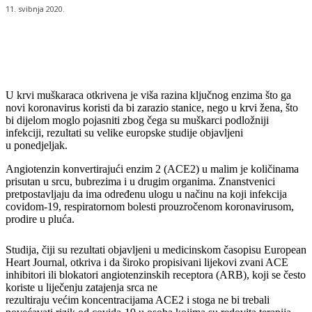
11. svibnja 2020.
U krvi muškaraca otkrivena je viša razina ključnog enzima što ga
novi koronavirus koristi da bi zarazio stanice, nego u krvi žena, što
bi dijelom moglo pojasniti zbog čega su muškarci podložniji
infekciji, rezultati su velike europske studije objavljeni
u ponedjeljak.
Angiotenzin konvertirajući enzim 2 (ACE2) u malim je količinama
prisutan u srcu, bubrezima i u drugim organima. Znanstvenici
pretpostavljaju da ima određenu ulogu u načinu na koji infekcija
covidom-19, respiratornom bolesti prouzročenom koronavirusom,
prodire u pluća.
Studija, čiji su rezultati objavljeni u medicinskom časopisu European
Heart Journal, otkriva i da široko propisivani lijekovi zvani ACE
inhibitori ili blokatori angiotenzinskih receptora (ARB), koji se često
koriste u liječenju zatajenja srca ne
rezultiraju većim koncentracijama ACE2 i stoga ne bi trebali