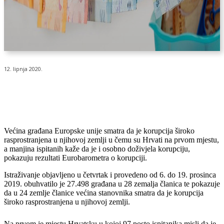
12. lipnja 2020.
Većina građana Europske unije smatra da je korupcija široko
rasprostranjena u njihovoj zemlji u čemu su Hrvati na prvom mjestu,
a manjina ispitanih kaže da je i osobno doživjela korupciju,
pokazuju rezultati Eurobarometra o korupciji.
Istraživanje objavljeno u četvrtak i provedeno od 6. do 19. prosinca
2019. obuhvatilo je 27.498 građana u 28 zemalja članica te pokazuje
da u 24 zemlje članice većina stanovnika smatra da je korupcija
široko rasprostranjena u njihovoj zemlji.
Na prvom je mjestu Hrvatsku u kojoj 97 posto ispitanika misli da je