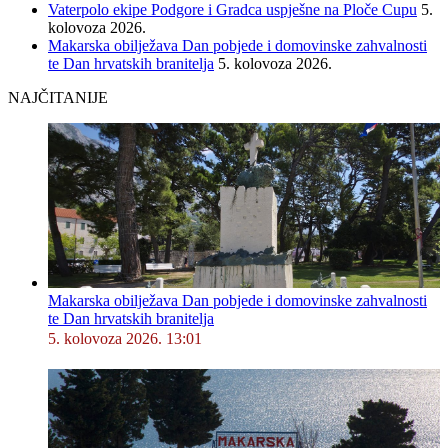
Vaterpolo ekipe Podgore i Gradca uspješne na Ploče Cupu
5.
kolovoza 2026.
Makarska obilježava Dan pobjede i domovinske zahvalnosti
te Dan hrvatskih branitelja
5. kolovoza 2026.
NAJČITANIJE
Makarska obilježava Dan pobjede i domovinske zahvalnosti
te Dan hrvatskih branitelja
5. kolovoza 2026. 13:01