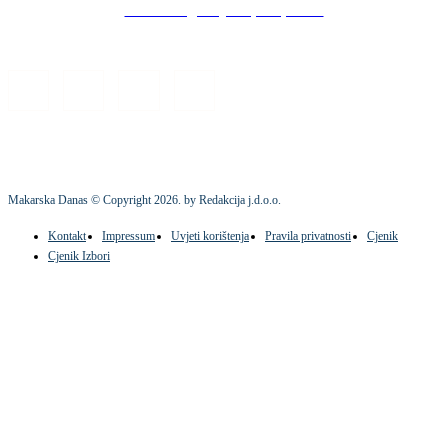
Stock images by Depositphotos
Makarska Danas © Copyright
2026
. by Redakcija j.d.o.o.
Kontakt
Impressum
Uvjeti korištenja
Pravila privatnosti
Cjenik
Cjenik Izbori