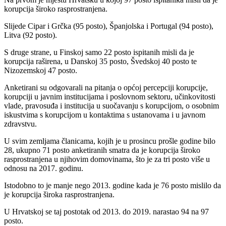
korupcija široko rasprostranjena.
Slijede Cipar i Grčka (95 posto), Španjolska i Portugal (94 posto),
Litva (92 posto).
S druge strane, u Finskoj samo 22 posto ispitanih misli da je
korupcija raširena, u Danskoj 35 posto, Švedskoj 40 posto te
Nizozemskoj 47 posto.
Anketirani su odgovarali na pitanja o općoj percepciji korupcije,
korupciji u javnim institucijama i poslovnom sektoru, učinkovitosti
vlade, pravosuđa i institucija u suočavanju s korupcijom, o osobnim
iskustvima s korupcijom u kontaktima s ustanovama i u javnom
zdravstvu.
U svim zemljama članicama, kojih je u prosincu prošle godine bilo
28, ukupno 71 posto anketiranih smatra da je korupcija široko
rasprostranjena u njihovim domovinama, što je za tri posto više u
odnosu na 2017. godinu.
Istodobno to je manje nego 2013. godine kada je 76 posto mislilo da
je korupcija široka rasprostranjena.
U Hrvatskoj se taj postotak od 2013. do 2019. narastao 94 na 97
posto.