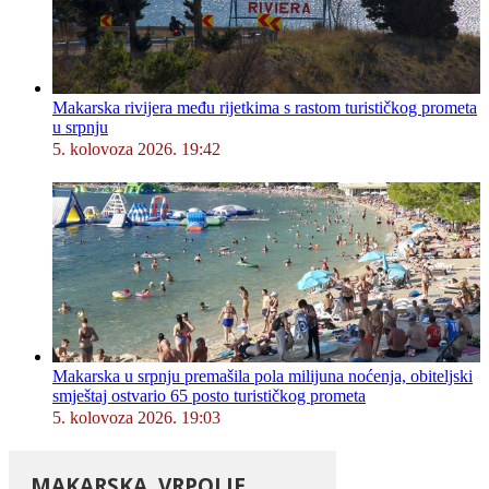
Makarska rivijera među rijetkima s rastom turističkog prometa
u srpnju
5. kolovoza 2026. 19:42
Makarska u srpnju premašila pola milijuna noćenja, obiteljski
smještaj ostvario 65 posto turističkog prometa
5. kolovoza 2026. 19:03