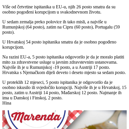
Više od četvrtine ispitanika u EU-u, njih 26 posto smatra da su
osobno pogođeni korupcijom u svakodnevnom životu.
U sedam zemalja preko polovice ih tako misli, a najviše u
Rumunjskoj (64 posto), zatim na Cipru (60 posto), Portugalu (59
posto).
U Hrvatskoj 54 posto ispitanika smatra da je osobno pogođeno
korupcijom.
Na razini EU-a, 5 posto ispitanika odgovorilo je da je moralo platiti
mito za zdravstvene usluge u javnim zdravstevnim ustanovama.
Najviše ih je u Rumunjskoj -19 posto, a u Austriji 17 posto.
Hrvatska s Njemačkom dijeli deveto i deseto mjesto sa sedam posto.
U proteklih 12 mjeseci, 5 posto ispitanika je odgovorilo da je
osobno iskusilo ili svjedočilo korupciji. Najviše ih je u Hrvatskoj, 15
posto, zatim u Austriji 14 posto, Mađarskoj 12 posto. Najmanje ih
ima u Danskoj i Finskoj, 2 posto.
Hina