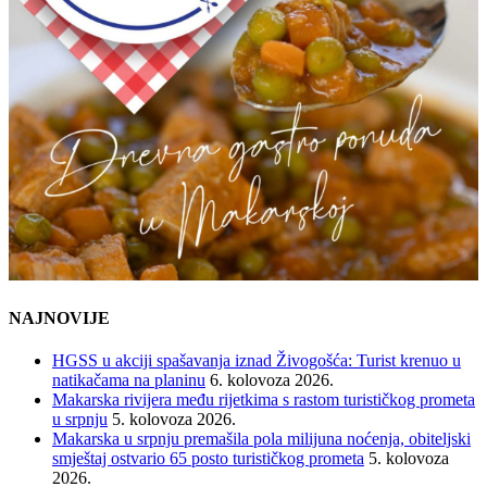
NAJNOVIJE
HGSS u akciji spašavanja iznad Živogošća: Turist krenuo u
natikačama na planinu
6. kolovoza 2026.
Makarska rivijera među rijetkima s rastom turističkog prometa
u srpnju
5. kolovoza 2026.
Makarska u srpnju premašila pola milijuna noćenja, obiteljski
smještaj ostvario 65 posto turističkog prometa
5. kolovoza
2026.