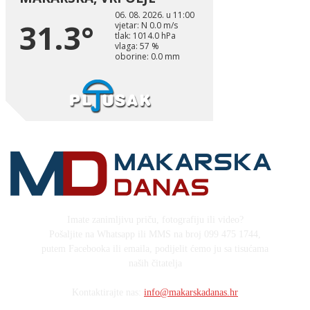
Imate zanimljivu priču, fotografiju ili video?
Pošaljite na Whatsapp ili MMS na broj 099 475 1744,
putem Facebooka ili emaila, podijelit ćemo ju sa tisućama
naših čitatelja
Kontaktirajte nas:
info@makarskadanas.hr