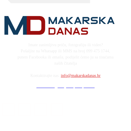
Imate zanimljivu priču, fotografiju ili video?
Pošaljite na Whatsapp ili MMS na broj 099 475 1744,
putem Facebooka ili emaila, podijelit ćemo ju sa tisućama
naših čitatelja
Kontaktirajte nas:
info@makarskadanas.hr
Stock images by Depositphotos