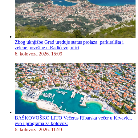
Zbog uknjižbe Grad uređuje status prolaza, parkirališta i
zelene površine u Radićevoj ulici
6. kolovoza 2026. 15:09
BAŠKOVOŠKO LITO Večeras Ribarska večer u Krvavici,
evo i programa za kolovoz:
6. kolovoza 2026. 11:59