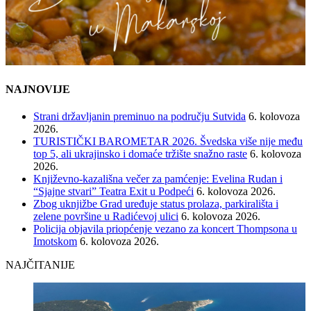
NAJNOVIJE
Strani državljanin preminuo na području Sutvida
6. kolovoza
2026.
TURISTIČKI BAROMETAR 2026. Švedska više nije među
top 5, ali ukrajinsko i domaće tržište snažno raste
6. kolovoza
2026.
Književno-kazališna večer za pamćenje: Evelina Rudan i
“Sjajne stvari” Teatra Exit u Podpeći
6. kolovoza 2026.
Zbog uknjižbe Grad uređuje status prolaza, parkirališta i
zelene površine u Radićevoj ulici
6. kolovoza 2026.
Policija objavila priopćenje vezano za koncert Thompsona u
Imotskom
6. kolovoza 2026.
NAJČITANIJE