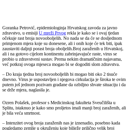
Goranka Petrović, epidemiologinja Hrvatskog zavoda za javno
zdravstvo, u emisiji
U mreži Prvog
rekla je kako se i ovaj tjedan
očekuje rast broja novooboljelih. No nada se da će se dosljednom
primjenom mjera koje su donesene, ali i onih koje će tek biti, ipak
zaustaviti daljnji porast broja oboljelih.Broj zaraženih u Hrvatskoj,
ali i na gotovo cijelom kontinentu zabrinjavajuće raste, virus se
probio u zdravstveni sustav. Prema nekim dramatičnim najavama,
već potkraj ovoga mjeseca mogao bi se dogoditi slom zdravstva.
– Do kraja tjedna broj novooboljelih bi mogao biti oko 2 tisuće
dnevno. Virus je uspostavljen i njegova cirkulacija je široka te ovim
putem još jednom pozivam građane da ozbiljno shvate situaciju i da
se drže mjera, naglasila je.
Ozren Polašek, profesor s Medicinskog fakulteta Sveučilišta u
Splitu, istaknuo je kako smo proljetos imali manji broj zaraženih, ali
je bila veća smrtnost.
– Intenzitet ovog broja zaraženih nas je iznenadio, posebno kada
pogledamo zemlje u okruženju koje bilježe prilično velik broj