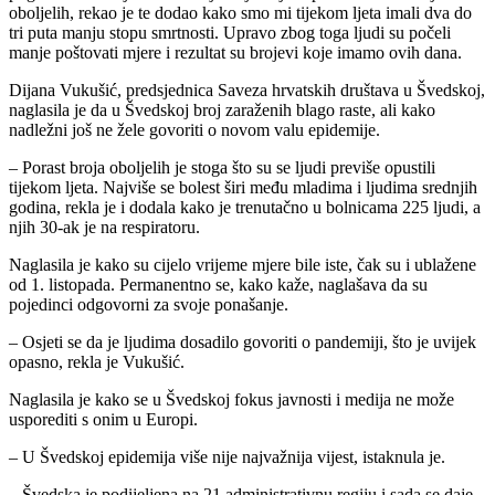
oboljelih, rekao je te dodao kako smo mi tijekom ljeta imali dva do
tri puta manju stopu smrtnosti. Upravo zbog toga ljudi su počeli
manje poštovati mjere i rezultat su brojevi koje imamo ovih dana.
Dijana Vukušić, predsjednica Saveza hrvatskih društava u Švedskoj,
naglasila je da u Švedskoj broj zaraženih blago raste, ali kako
nadležni još ne žele govoriti o novom valu epidemije.
– Porast broja oboljelih je stoga što su se ljudi previše opustili
tijekom ljeta. Najviše se bolest širi među mladima i ljudima srednjih
godina, rekla je i dodala kako je trenutačno u bolnicama 225 ljudi, a
njih 30-ak je na respiratoru.
Naglasila je kako su cijelo vrijeme mjere bile iste, čak su i ublažene
od 1. listopada. Permanentno se, kako kaže, naglašava da su
pojedinci odgovorni za svoje ponašanje.
– Osjeti se da je ljudima dosadilo govoriti o pandemiji, što je uvijek
opasno, rekla je Vukušić.
Naglasila je kako se u Švedskoj fokus javnosti i medija ne može
usporediti s onim u Europi.
– U Švedskoj epidemija više nije najvažnija vijest, istaknula je.
– Švedska je podijeljena na 21 administrativnu regiju i sada se daje