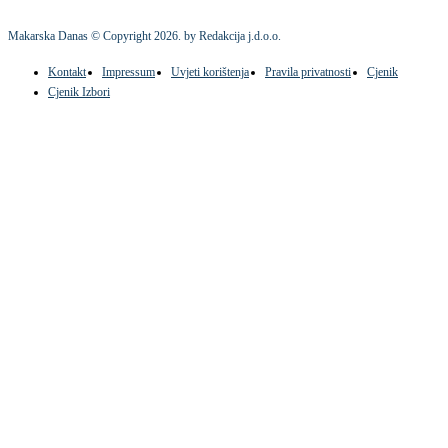
Makarska Danas © Copyright
2026
. by Redakcija j.d.o.o.
Kontakt
Impressum
Uvjeti korištenja
Pravila privatnosti
Cjenik
Cjenik Izbori