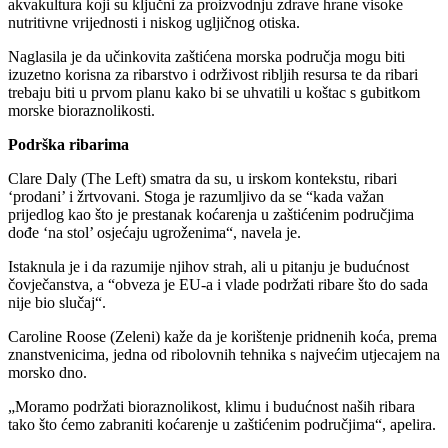
akvakultura koji su ključni za proizvodnju zdrave hrane visoke
nutritivne vrijednosti i niskog ugljičnog otiska.
Naglasila je da učinkovita zaštićena morska područja mogu biti
izuzetno korisna za ribarstvo i održivost ribljih resursa te da ribari
trebaju biti u prvom planu kako bi se uhvatili u koštac s gubitkom
morske bioraznolikosti.
Podrška ribarima
Clare Daly (The Left) smatra da su, u irskom kontekstu, ribari
‘prodani’ i žrtvovani. Stoga je razumljivo da se “kada važan
prijedlog kao što je prestanak koćarenja u zaštićenim područjima
dođe ‘na stol’ osjećaju ugroženima“, navela je.
Istaknula je i da razumije njihov strah, ali u pitanju je budućnost
čovječanstva, a “obveza je EU-a i vlade podržati ribare što do sada
nije bio slučaj“.
Caroline Roose (Zeleni) kaže da je korištenje pridnenih koća, prema
znanstvenicima, jedna od ribolovnih tehnika s najvećim utjecajem na
morsko dno.
„Moramo podržati bioraznolikost, klimu i budućnost naših ribara
tako što ćemo zabraniti koćarenje u zaštićenim područjima“, apelira.