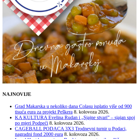
NAJNOVIJE
Grad Makarska u nekoliko dana Colasu isplatio više od 900
tisuća eura za projekt Peškera
8. kolovoza 2026.
KA KULTURA Evelina Rudan i „Sjajne stvari” – sjajan spoj
po mjeri Podpeći
8. kolovoza 2026.
CAGEBALL PODACA 3X3 Trodnevni turnir u Podaci,
nagradni fond 2000 eura
8. kolovoza 2026.