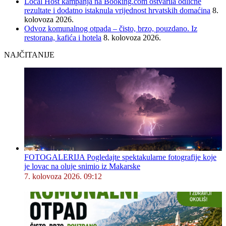
Local Host kampanja na Booking.com ostvarila odlične
rezultate i dodatno istaknula vrijednost hrvatskih domaćina
8.
kolovoza 2026.
Odvoz komunalnog otpada – čisto, brzo, pouzdano. Iz
restorana, kafića i hotela
8. kolovoza 2026.
NAJČITANIJE
FOTOGALERIJA Pogledajte spektakularne fotografije koje
je lovac na oluje snimio iz Makarske
7. kolovoza 2026. 09:12