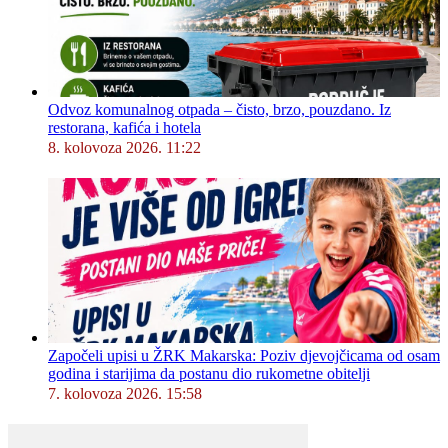
Odvoz komunalnog otpada – čisto, brzo, pouzdano. Iz
restorana, kafića i hotela
8. kolovoza 2026. 11:22
Započeli upisi u ŽRK Makarska: Poziv djevojčicama od osam
godina i starijima da postanu dio rukometne obitelji
7. kolovoza 2026. 15:58