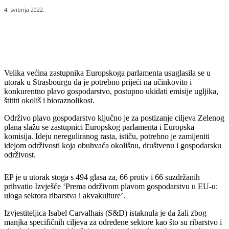
4. svibnja 2022.
Velika većina zastupnika Europskoga parlamenta usuglasila se u
utorak u Strasbourgu da je potrebno prijeći na učinkovito i
konkurentno plavo gospodarstvo, postupno ukidati emisije ugljika,
štititi okoliš i bioraznolikost.
Održivo plavo gospodarstvo ključno je za postizanje ciljeva Zelenog
plana slažu se zastupnici Europskog parlamenta i Europska
komisija. Ideju nereguliranog rasta, ističu, potrebno je zamijeniti
idejom održivosti koja obuhvaća okolišnu, društvenu i gospodarsku
održivost.
EP je u utorak stoga s 494 glasa za, 66 protiv i 66 suzdržanih
prihvatio Izvješće ‘Prema održivom plavom gospodarstvu u EU-u:
uloga sektora ribarstva i akvakulture’.
Izvjestiteljica Isabel Carvalhais (S&D) istaknula je da žali zbog
manjka specifičnih ciljeva za određene sektore kao što su ribarstvo i