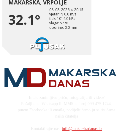
Imate zanimljivu priču, fotografiju ili video?
Pošaljite na Whatsapp ili MMS na broj 099 475 1744,
putem Facebooka ili emaila, podijelit ćemo ju sa tisućama
naših čitatelja
Kontaktirajte nas:
info@makarskadanas.hr