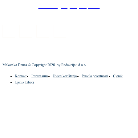
Stock images by Depositphotos
Makarska Danas © Copyright
2026
. by Redakcija j.d.o.o.
Kontakt
Impressum
Uvjeti korištenja
Pravila privatnosti
Cjenik
Cjenik Izbori