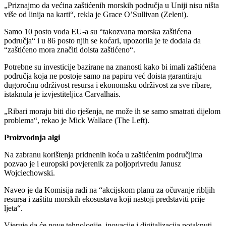
„Priznajmo da većina zaštićenih morskih područja u Uniji nisu ništa
više od linija na karti“, rekla je Grace O’Sullivan (Zeleni).
Samo 10 posto voda EU-a su “takozvana morska zaštićena
područja“ i u 86 posto njih se koćari, upozorila je te dodala da
“zaštićeno mora značiti doista zaštićeno“.
Potrebne su investicije bazirane na znanosti kako bi imali zaštićena
područja koja ne postoje samo na papiru već doista garantiraju
dugoročnu održivost resursa i ekonomsku održivost za sve ribare,
istaknula je izvjestiteljica Carvalhais.
„Ribari moraju biti dio rješenja, ne može ih se samo smatrati dijelom
problema“, rekao je Mick Wallace (The Left).
Proizvodnja algi
Na zabranu korištenja pridnenih koća u zaštićenim područjima
pozvao je i europski povjerenik za poljoprivredu Janusz
Wojciechowski.
Naveo je da Komisija radi na “akcijskom planu za očuvanje ribljih
resursa i zaštitu morskih ekosustava koji nastoji predstaviti prije
ljeta“.
Vjeruje da će nove tehnologije, inovacije i digitalizacija potaknuti