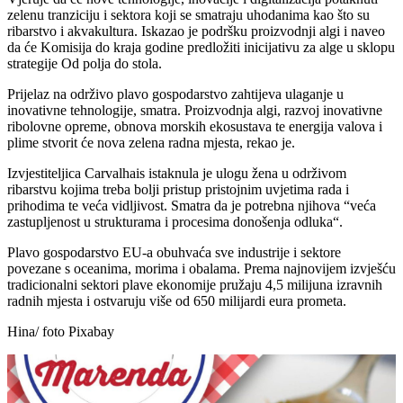
zelenu tranziciju i sektora koji se smatraju uhodanima kao što su
ribarstvo i akvakultura. Iskazao je podršku proizvodnji algi i naveo
da će Komisija do kraja godine predložiti inicijativu za alge u sklopu
strategije Od polja do stola.
Prijelaz na održivo plavo gospodarstvo zahtijeva ulaganje u
inovativne tehnologije, smatra. Proizvodnja algi, razvoj inovativne
ribolovne opreme, obnova morskih ekosustava te energija valova i
plime stvorit će nova zelena radna mjesta, rekao je.
Izvjestiteljica Carvalhais istaknula je ulogu žena u održivom
ribarstvu kojima treba bolji pristup pristojnim uvjetima rada i
prihodima te veća vidljivost. Smatra da je potrebna njihova “veća
zastupljenost u strukturama i procesima donošenja odluka“.
Plavo gospodarstvo EU-a obuhvaća sve industrije i sektore
povezane s oceanima, morima i obalama. Prema najnovijem izvješću
tradicionalni sektori plave ekonomije pružaju 4,5 milijuna izravnih
radnih mjesta i ostvaruju više od 650 milijardi eura prometa.
Hina/ foto Pixabay