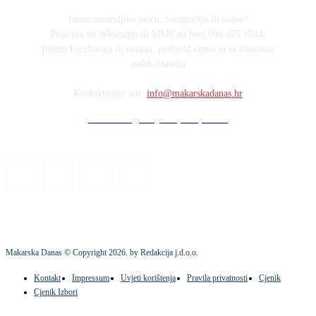
Imate zanimljivu priču, fotografiju ili video?
Pošaljite na Whatsapp ili MMS na broj 099 475 1744,
putem Facebooka ili emaila, podijelit ćemo ju sa tisućama
naših čitatelja
Kontaktirajte nas:
info@makarskadanas.hr
Stock images by Depositphotos
Makarska Danas © Copyright
2026
. by Redakcija j.d.o.o.
Kontakt
Impressum
Uvjeti korištenja
Pravila privatnosti
Cjenik
Cjenik Izbori