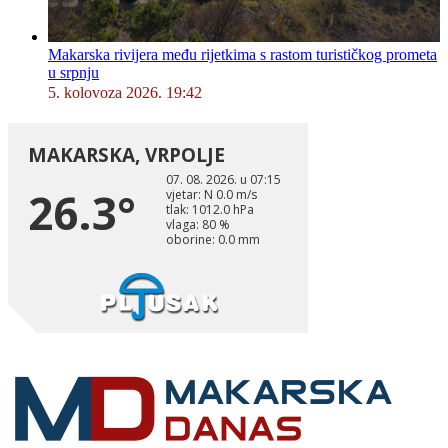
Makarska rivijera među rijetkima s rastom turističkog prometa
u srpnju
5. kolovoza 2026. 19:42