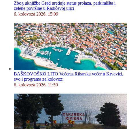
Zbog uknjižbe Grad uređuje status prolaza, parkirališta i
zelene površine u Radićevoj ulici
6. kolovoza 2026. 15:09
BAŠKOVOŠKO LITO Večeras Ribarska večer u Krvavici,
evo i programa za kolovoz:
6. kolovoza 2026. 11:59