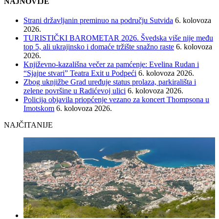
NAJNOVIJE
Strani državljanin preminuo na području Sutvida
6. kolovoza
2026.
TURISTIČKI BAROMETAR 2026. Švedska više nije među
top 5, ali ukrajinsko i domaće tržište snažno raste
6. kolovoza
2026.
Književno-kazališna večer za pamćenje: Evelina Rudan i
“Sjajne stvari” Teatra Exit u Podpeći
6. kolovoza 2026.
Zbog uknjižbe Grad uređuje status prolaza, parkirališta i
zelene površine u Radićevoj ulici
6. kolovoza 2026.
Policija objavila priopćenje vezano za koncert Thompsona u
Imotskom
6. kolovoza 2026.
NAJČITANIJE