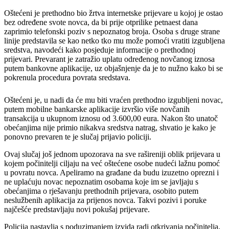
Oštećeni je prethodno bio žrtva internetske prijevare u kojoj je ostao
bez određene svote novca, da bi prije otprilike petnaest dana
zaprimio telefonski poziv s nepoznatog broja. Osoba s druge strane
linije predstavila se kao netko tko mu može pomoći vratiti izgubljena
sredstva, navodeći kako posjeduje informacije o prethodnoj
prijevari. Prevarant je zatražio uplatu određenog novčanog iznosa
putem bankovne aplikacije, uz objašnjenje da je to nužno kako bi se
pokrenula procedura povrata sredstava.
Oštećeni je, u nadi da će mu biti vraćen prethodno izgubljeni novac,
putem mobilne bankarske aplikacije izvršio više novčanih
transakcija u ukupnom iznosu od 3.600,00 eura. Nakon što unatoč
obećanjima nije primio nikakva sredstva natrag, shvatio je kako je
ponovno prevaren te je slučaj prijavio policiji.
Ovaj slučaj još jednom upozorava na sve rašireniji oblik prijevara u
kojem počinitelji ciljaju na već oštećene osobe nudeći lažnu pomoć
u povratu novca. Apeliramo na građane da budu izuzetno oprezni i
ne uplaćuju novac nepoznatim osobama koje im se javljaju s
obećanjima o rješavanju prethodnih prijevara, osobito putem
neslužbenih aplikacija za prijenos novca. Takvi pozivi i poruke
najčešće predstavljaju novi pokušaj prijevare.
Policija nastavlja s poduzimanjem izvida radi otkrivanja počinitelja,