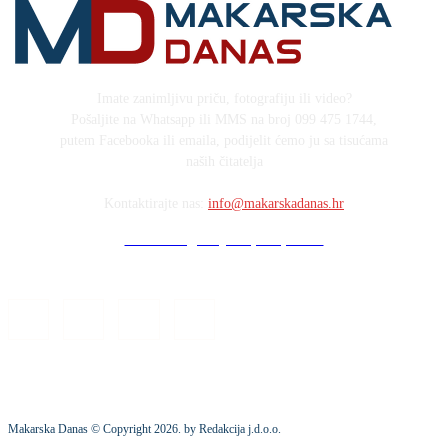
Imate zanimljivu priču, fotografiju ili video?
Pošaljite na Whatsapp ili MMS na broj 099 475 1744,
putem Facebooka ili emaila, podijelit ćemo ju sa tisućama
naših čitatelja
Kontaktirajte nas:
info@makarskadanas.hr
Stock images by Depositphotos
Makarska Danas © Copyright
2026
. by Redakcija j.d.o.o.