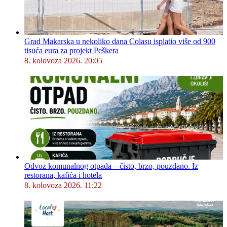
Grad Makarska u nekoliko dana Colasu isplatio više od 900
tisuća eura za projekt Peškera
8. kolovoza 2026. 20:05
Odvoz komunalnog otpada – čisto, brzo, pouzdano. Iz
restorana, kafića i hotela
8. kolovoza 2026. 11:22