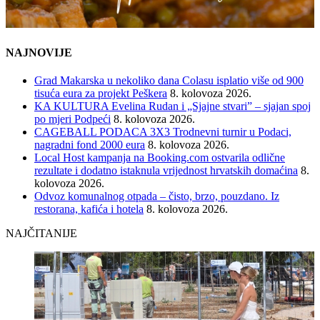
NAJNOVIJE
Grad Makarska u nekoliko dana Colasu isplatio više od 900
tisuća eura za projekt Peškera
8. kolovoza 2026.
KA KULTURA Evelina Rudan i „Sjajne stvari” – sjajan spoj
po mjeri Podpeći
8. kolovoza 2026.
CAGEBALL PODACA 3X3 Trodnevni turnir u Podaci,
nagradni fond 2000 eura
8. kolovoza 2026.
Local Host kampanja na Booking.com ostvarila odlične
rezultate i dodatno istaknula vrijednost hrvatskih domaćina
8.
kolovoza 2026.
Odvoz komunalnog otpada – čisto, brzo, pouzdano. Iz
restorana, kafića i hotela
8. kolovoza 2026.
NAJČITANIJE