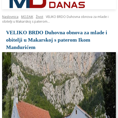
Naslovnica
MOZAIK
Život
VELIKO BRDO Duhovna obnova za mlade i
obitelji u Makarskoj s paterom...
VELIKO BRDO Duhovna obnova za mlade i
obitelji u Makarskoj s paterom Ikom
Mandurićem