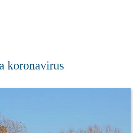
KOLUMNE
MORE
T
na koronavirus