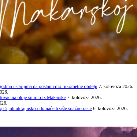
ina i starijima da postanu dio rukometne obitelji
7. kolovoza 2026.
2026.
ovac na oluje snimio iz Makarske
7. kolovoza 2026.
026.
ali ukrajinsko i domaće tržište snažno raste
6. kolovoza 2026.