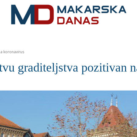
RIVIJERA
VIJESTI
MOZAIK
MAKARSKA
SPOR
 na koronavirus
tvu graditeljstva pozitivan 