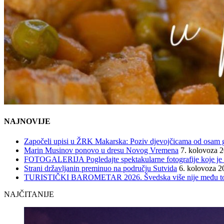
NAJNOVIJE
Započeli upisi u ŽRK Makarska: Poziv djevojčicama od osam god
Marin Musinov ponovo u dresu Novog Vremena
7. kolovoza 
FOTOGALERIJA Pogledajte spektakularne fotografije koje je l
Strani državljanin preminuo na području Sutvida
6. kolovoza 2
TURISTIČKI BAROMETAR 2026. Švedska više nije među top 5, 
NAJČITANIJE