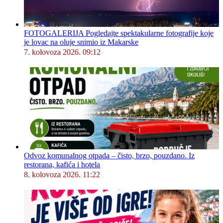
FOTOGALERIJA Pogledajte spektakularne fotografije koje
je lovac na oluje snimio iz Makarske
7. kolovoza 2026. 09:12
Odvoz komunalnog otpada – čisto, brzo, pouzdano. Iz
restorana, kafića i hotela
8. kolovoza 2026. 11:22