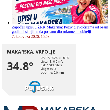
Započeli upisi u ŽRK Makarska: Poziv djevojčicama od osam
godina i starijima da postanu dio rukometne obitelji
7. kolovoza 2026. 15:58