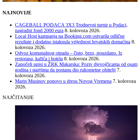
NAJNOVIJE
CAGEBALL PODACA 3X3 Trodnevni turnir u Podaci,
nagradni fond 2000 eura
8. kolovoza 2026.
Local Host kampanja na Booking.com ostvarila odlične
rezultate i dodatno istaknula vrijednost hrvatskih domaćina
8.
kolovoza 2026.
Odvoz komunalnog otpada – čisto, brzo, pouzdano. Iz
restorana, kafića i hotela
8. kolovoza 2026.
Započeli upisi u ŽRK Makarska: Poziv djevojčicama od osam
godina i starijima da postanu dio rukometne obitelji
7.
kolovoza 2026.
Marin Musinov ponovo u dresu Novog Vremena
7. kolovoza
2026.
NAJČITANIJE