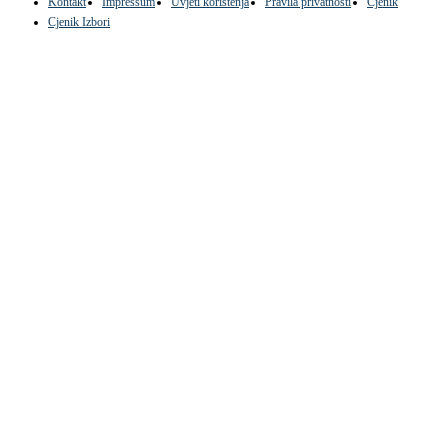
Kontakt
Impressum
Uvjeti korištenja
Pravila privatnosti
Cjenik
Cjenik Izbori