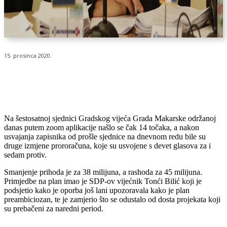
15. prosinca 2020.
Na šestosatnoj sjednici Gradskog vijeća Grada Makarske održanoj
danas putem zoom aplikacije našlo se čak 14 točaka, a nakon
usvajanja zapisnika od prošle sjednice na dnevnom redu bile su
druge izmjene prororačuna, koje su usvojene s devet glasova za i
sedam protiv.
Smanjenje prihoda je za 38 milijuna, a rashoda za 45 milijuna.
Primjedbe na plan imao je SDP-ov vijećnik Tonći Bilić koji je
podsjetio kako je oporba još lani upozoravala kako je plan
preambiciozan, te je zamjerio što se odustalo od dosta projekata koji
su prebačeni za naredni period.