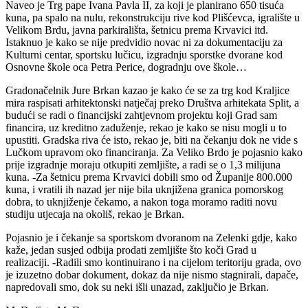
Naveo je Trg pape Ivana Pavla II, za koji je planirano 650 tisuća
kuna, pa spalo na nulu, rekonstrukciju rive kod Plišćevca, igralište u
Velikom Brdu, javna parkirališta, šetnicu prema Krvavici itd.
Istaknuo je kako se nije predvidio novac ni za dokumentaciju za
Kulturni centar, sportsku lučicu, izgradnju sporstke dvorane kod
Osnovne škole oca Petra Perice, dogradnju ove škole…
Gradonačelnik Jure Brkan kazao je kako će se za trg kod Kraljice
mira raspisati arhitektonski natječaj preko Društva arhitekata Split, a
budući se radi o financijski zahtjevnom projektu koji Grad sam
financira, uz kreditno zaduženje, rekao je kako se nisu mogli u to
upustiti. Gradska riva će isto, rekao je, biti na čekanju dok ne vide s
Lučkom upravom oko financiranja. Za Veliko Brdo je pojasnio kako
prije izgradnje moraju otkupiti zemljište, a radi se o 1,3 milijuna
kuna. -Za šetnicu prema Krvavici dobili smo od Županije 800.000
kuna, i vratili ih nazad jer nije bila uknjižena granica pomorskog
dobra, to uknjiženje čekamo, a nakon toga moramo raditi novu
studiju utjecaja na okoliš, rekao je Brkan.
Pojasnio je i čekanje sa sportskom dvoranom na Zelenki gdje, kako
kaže, jedan susjed odbija prodati zemljište što koči Grad u
realizaciji. -Radili smo kontinuirano i na cijelom teritoriju grada, ovo
je izuzetno dobar dokument, dokaz da nije nismo stagnirali, dapače,
napredovali smo, dok su neki išli unazad, zaključio je Brkan.