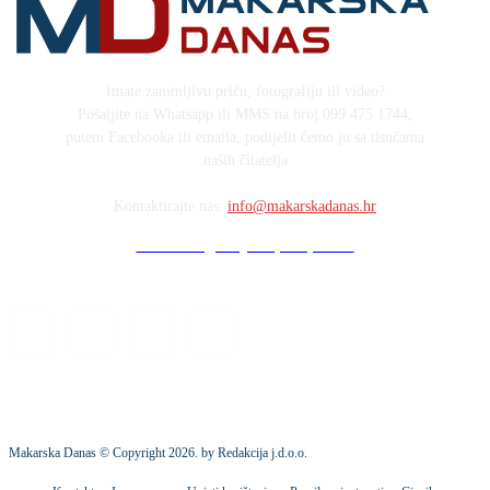
Imate zanimljivu priču, fotografiju ili video?
Pošaljite na Whatsapp ili MMS na broj 099 475 1744,
putem Facebooka ili emaila, podijelit ćemo ju sa tisućama
naših čitatelja
Kontaktirajte nas:
info@makarskadanas.hr
Stock images by Depositphotos
Makarska Danas © Copyright
2026
. by Redakcija j.d.o.o.