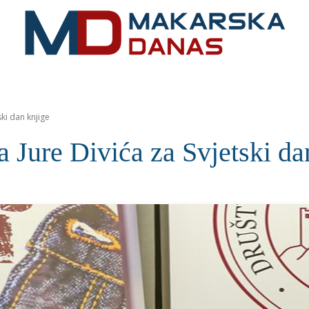
RIVIJERA
VIJESTI
MOZAIK
MAKARSKA
SPOR
ski dan knjige
ja Jure Divića za Svjetski da