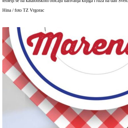
temelji se na katalonskom običaju darivanja knjiga i ruža na dan Sveto
Hina / foto TZ Vrgorac