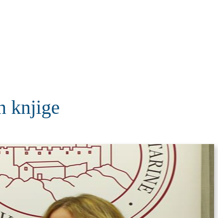
KOLUMNE
MORE
T
n knjige