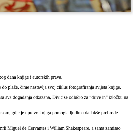
og dana knjige i autorskih prava.
do plaže, čime nastavlja svoj ciklus fotografiranja svijeta knjige.
rusa sva događanja otkazana, Divić se odlučio za “drive in” izložbu na
virusom, gdje je upravo knjiga pomogla ljudima da lakše prebrode
e umrli Miguel de Cervantes i William Shakespeare, a sama zamisao