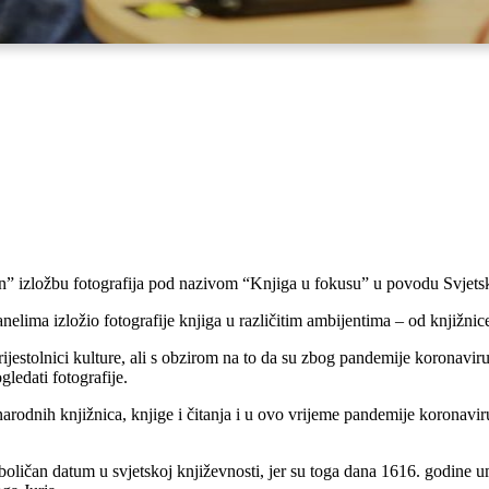
-in” izložbu fotografija pod nazivom “Knjiga u fokusu” u povodu Svjetsk
lima izložio fotografije knjiga u različitim ambijentima – od knjižnice 
rijestolnici kulture, ali s obzirom na to da su zbog pandemije koronavi
ledati fotografije.
t narodnih knjižnica, knjige i čitanja i u ovo vrijeme pandemije korona
imboličan datum u svjetskoj književnosti, jer su toga dana 1616. godin