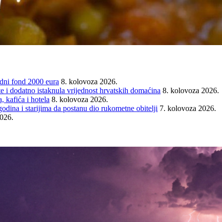
ni fond 2000 eura
8. kolovoza 2026.
e i dodatno istaknula vrijednost hrvatskih domaćina
8. kolovoza 2026.
 kafića i hotela
8. kolovoza 2026.
ina i starijima da postanu dio rukometne obitelji
7. kolovoza 2026.
2026.