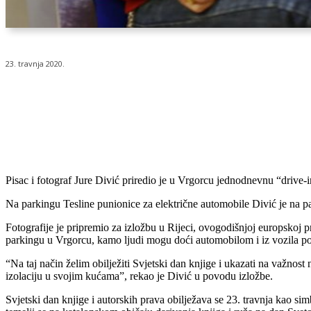
23. travnja 2020.
Udio
Pisac i fotograf Jure Divić priredio je u Vrgorcu jednodnevnu “drive
Na parkingu Tesline punionice za električne automobile Divić je na pane
Fotografije je pripremio za izložbu u Rijeci, ovogodišnjoj europskoj p
parkingu u Vrgorcu, kamo ljudi mogu doći automobilom i iz vozila pog
“Na taj način želim obilježiti Svjetski dan knjige i ukazati na važnos
izolaciju u svojim kućama”, rekao je Divić u povodu izložbe.
Svjetski dan knjige i autorskih prava obilježava se 23. travnja kao s