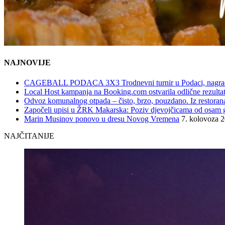
NAJNOVIJE
CAGEBALL PODACA 3X3 Trodnevni turnir u Podaci, nagrad
Local Host kampanja na Booking.com ostvarila odlične rezultat
Odvoz komunalnog otpada – čisto, brzo, pouzdano. Iz restorana,
Započeli upisi u ŽRK Makarska: Poziv djevojčicama od osam god
Marin Musinov ponovo u dresu Novog Vremena
7. kolovoza 
NAJČITANIJE