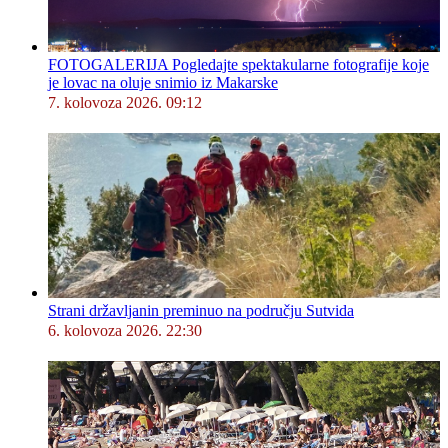
FOTOGALERIJA Pogledajte spektakularne fotografije koje
je lovac na oluje snimio iz Makarske
7. kolovoza 2026. 09:12
Strani državljanin preminuo na području Sutvida
6. kolovoza 2026. 22:30