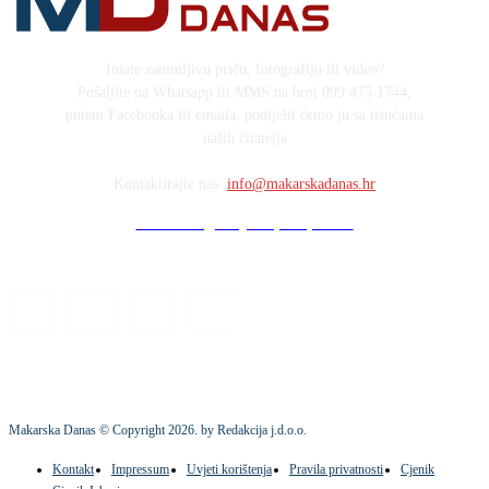
Imate zanimljivu priču, fotografiju ili video?
Pošaljite na Whatsapp ili MMS na broj 099 475 1744,
putem Facebooka ili emaila, podijelit ćemo ju sa tisućama
naših čitatelja
Kontaktirajte nas:
info@makarskadanas.hr
Stock images by Depositphotos
Makarska Danas © Copyright
2026
. by Redakcija j.d.o.o.
Kontakt
Impressum
Uvjeti korištenja
Pravila privatnosti
Cjenik