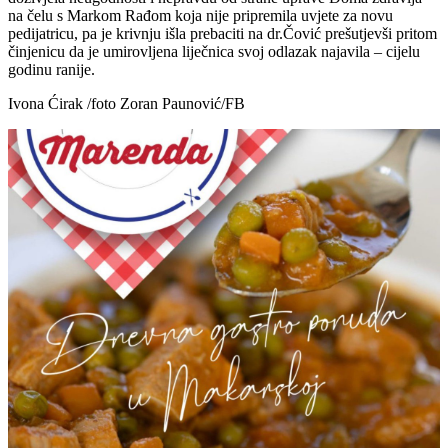
na čelu s Markom Rađom koja nije pripremila uvjete za novu
pedijatricu, pa je krivnju išla prebaciti na dr.Čović prešutjevši pritom
činjenicu da je umirovljena liječnica svoj odlazak najavila – cijelu
godinu ranije.
Ivona Ćirak /foto Zoran Paunović/FB