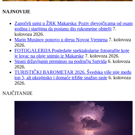
NAJNOVIJE
Započeli upisi u ŽRK Makarska: Poziv djevojčicama od osam
godina i starijima da postanu dio rukometne obitelji
7.
kolovoza 2026.
Marin Musinov ponovo u dresu Novog Vremena
7. kolovoza
2026.
FOTOGALERIJA Pogledajte spektakularne fotografije koje
je lovac na oluje snimio iz Makarske
7. kolovoza 2026.
Strani državljanin preminuo na području Sutvida
6. kolovoza
2026.
TURISTIČKI BAROMETAR 2026. Švedska više nije među
top 5, ali ukrajinsko i domaće tržište snažno raste
6. kolovoza
2026.
NAJČITANIJE