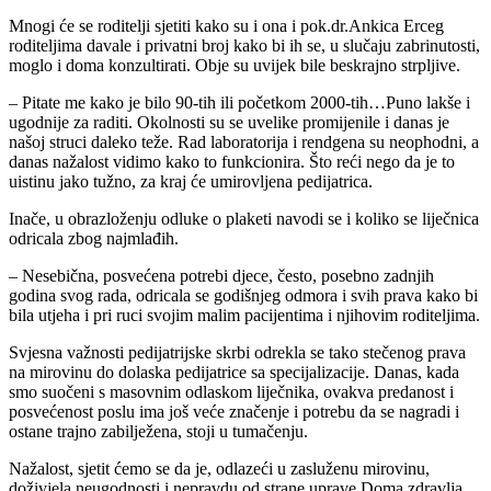
Mnogi će se roditelji sjetiti kako su i ona i pok.dr.Ankica Erceg
roditeljima davale i privatni broj kako bi ih se, u slučaju zabrinutosti,
moglo i doma konzultirati. Obje su uvijek bile beskrajno strpljive.
– Pitate me kako je bilo 90-tih ili početkom 2000-tih…Puno lakše i
ugodnije za raditi. Okolnosti su se uvelike promijenile i danas je
našoj struci daleko teže. Rad laboratorija i rendgena su neophodni, a
danas nažalost vidimo kako to funkcionira. Što reći nego da je to
uistinu jako tužno, za kraj će umirovljena pedijatrica.
Inače, u obrazloženju odluke o plaketi navodi se i koliko se liječnica
odricala zbog najmlađih.
– Nesebična, posvećena potrebi djece, često, posebno zadnjih
godina svog rada, odricala se godišnjeg odmora i svih prava kako bi
bila utjeha i pri ruci svojim malim pacijentima i njihovim roditeljima.
Svjesna važnosti pedijatrijske skrbi odrekla se tako stečenog prava
na mirovinu do dolaska pedijatrice sa specijalizacije. Danas, kada
smo suočeni s masovnim odlaskom liječnika, ovakva predanost i
posvećenost poslu ima još veće značenje i potrebu da se nagradi i
ostane trajno zabilježena, stoji u tumačenju.
Nažalost, sjetit ćemo se da je, odlazeći u zasluženu mirovinu,
doživjela neugodnosti i nepravdu od strane uprave Doma zdravlja