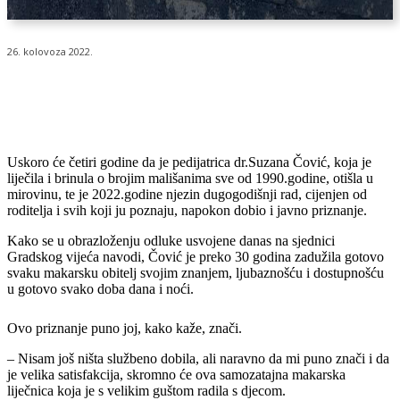
26. kolovoza 2022.
Uskoro će četiri godine da je pedijatrica dr.Suzana Čović, koja je
liječila i brinula o brojim mališanima sve od 1990.godine, otišla u
mirovinu, te je 2022.godine njezin dugogodišnji rad, cijenjen od
roditelja i svih koji ju poznaju, napokon dobio i javno priznanje.
Kako se u obrazloženju odluke usvojene danas na sjednici
Gradskog vijeća navodi, Čović je preko 30 godina zadužila gotovo
svaku makarsku obitelj svojim znanjem, ljubaznošću i dostupnošću
u gotovo svako doba dana i noći.
Ovo priznanje puno joj, kako kaže, znači.
– Nisam još ništa službeno dobila, ali naravno da mi puno znači i da
je velika satisfakcija, skromno će ova samozatajna makarska
liječnica koja je s velikim guštom radila s djecom.